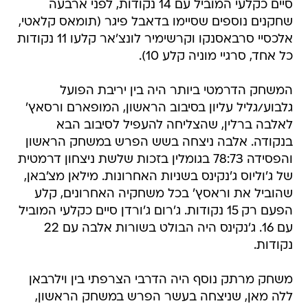
סיים כקלעי המוביל עם 14 נקודות, לפני ארבעה
שחקנים נוספים שסיימו בדאבל פיגר (תומאס קלאטי,
אלכסיי סרבאסנקו וקרשימיר לונצ'אר קלעו 11 נקודות
כל אחד, סרגיי מוניה קלע 10).
המשחק הדרמטי ביותר היה בין יריבת הפועל
גלבוע/גליל עליון בסיבוב הראשון, המופארם ורסאץ'
לאלבה ברלין, שהצליחה להעפיל לסיבוב הבא
בנקודה. אלבה ניצחה בשש הפרש במשחק הראשון
והפסידה 78:73 בגומלין בזכות שלשת ניצחון דרמטית
של ג'וליוס ג'נקינס בשניות האחרונות. מילאן מצ'באן,
שהוביל את וראסץ' בכל משחקיה האחרונים, קלע
הפעם רק 15 נקודות. ג'רום ג'ורדן סיים כקלעי המוביל
עם 16. ג'נקינס היה הבולט בשורות אלבה עם 22
נקודות.
משחק מרתק נוסף היה הדרבי הצרפתי בין וילרבאן
ללה מאן, שניצחה בעשר הפרש במשחק הראשון,