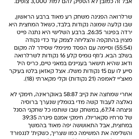
אבל זה כמובן לא הספיק להם למול 3,000 צופים.
שרלרואה הפגינה משחק רע מאוד ברבע הראשון,
שבו קלעה שמונה נקודות בלבד, כשאל המחצית היא
ירדה בפיגור 26:35. ברבע השלישי היא נתנה פייט
מצוין בהתקפה והצליחה לצמק עד כדי נקודה
(55:54) וסיימה עם הפסד מינימלי שסידר לה מקום
בשלב הבא. ג'וזף גומיס קלע 16 נקודות לשרלרואה
ודאג שהיא תישאר בעניינים במאני טיים, כריס היל
סייע לו עם 15 נקודות משלו. אצל קאזאן בלטו בעיקר
מאצ'יי לאמפה (21 נקודות) וקלי מקארתי (18).
אחרי שמחצה את קייב 58:87 באוקראינה, חימקי לא
נאלצה לעבוד קשה מדי בגומלין שנערך ברוסיה
וניצחה 67:74, במשחק שבו שותפו כל שחקני הסגל
של סרחיו סקאריולו. חימקי אמנם פיגרה 39:35
במחצית, אבל התאוששה יפה מאוד בהמשך
והשלימה את המשימה כמו שצריך, כשקית' לנגפורד