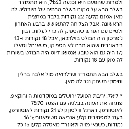
ולמרות שהפעם היא נכנעה 71:63, היא תתמודד
בשלב הבא על מקום בשלב הבתים של היורוליג. לה
מאן אמנם קלעה 22 נקודות בלבד במחצית
הראשונה, אבל הצליחה להתאושש ברבע האחרון
ולסיים עם הפרש שהספיק לה כדי לעלות. דבון
ג'פרסון היה הבולט בוילרבאן, אבל 18 נקודות ו-13
ריבאונדים שהוא תרם לא הספיקו, כשאנחל וסאלו
(17 היה גם הוא טוב). אנטואן דיוט היה הבולט בשורות
לה מאן עם 18 נקודות.
בשלב הבא תתמודד שרלרואה מול אלבה ברלין
וחימקי תשחק נגד לה מאן.
* ליאז', יריבת הפועל ירושלים במוקדמות היורוקאפ,
פתחה את העונה בבלגיה עם הפסד 75:70
לאנטוורפן. דארנל ווילסון קלע 21 נקודות לאנטוורפן,
בעוד למפסידים קלע אנריאה סטיפאנוביץ' 16
נקודות, כשגאי מויה ולאונרד מאטלה קלעו 15 כל