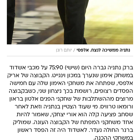
/
נתניה ממשיכה לנצח. אלפסי
יותם רונן
ברק נתניה גברה היום (שישי) 75:90 על מכבי אשדוד
במשחק אימון שנערך במכון וינגייט. הקבוצה של אריק
אלפסי, שפתחה את משחקי האימון שלה עם חמישה
הפסדים רצופים, רושמת בכך ניצחון שני, כשבקבוצה
מרוצים מההשתלבות של שחקני הפנים אלטון בראון
ורומאו טרוויס. מי שעוד הצטיין בנתניה וזאת לאחר
שסחב פציעה קלה הוא אורי יצחקי, שאמור להיות
אחד משחקני המפתח של הקבוצה העונה. שמוליק
ברנר החולה נעדר. לאשדוד היה זה הפסד ראשון
במשחקי ההכנה.