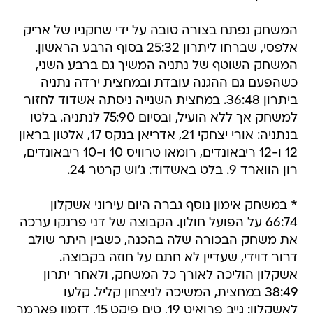
המשחק נפתח בצורה טובה על ידי שחקניו של אריק
אלפסי, שברחו ליתרון 25:32 בסוף הרבע הראשון.
המשחק השוטף של נתניה המשיך גם ברבע השני,
כשהפעם גם ההגנה עובדת ובמחצית ירדה נתניה
ביתרון 36:48. במחצית השנייה ניסתה אשדוד לחזור
למשחק אך ללא הועיל, ובסיום 75:90 לנתניה. בלטו
בנתניה: אורי יצחקי 21, אדריאן בנקס 17, אלטון בראון
12 ו-12 ריבאונדים, רומאו טרוויס 10 ו-10 ריבאונדים,
רון הווארד 9. בלט באשדוד: ג'וש קרטר 24.
* במשחק אימון נוסף גברה היום עירוני אשקלון
66:74 על הפועל חולון. הקבוצה של דני פרנקו ערכה
את משחק הבכורה שלה בהכנה, כשבין היתר שולב
דרור דוידי, שעדיין לא חתם על חוזה בקבוצה.
אשקלון הוליכה לאורך כל המשחק, ולאחר יתרון
38:49 במחצית, המשיכה לניצחון קליל. קלעו
לאשקלון: גייב פרואיט 19, טים פיקט 15, דזמון פארמר