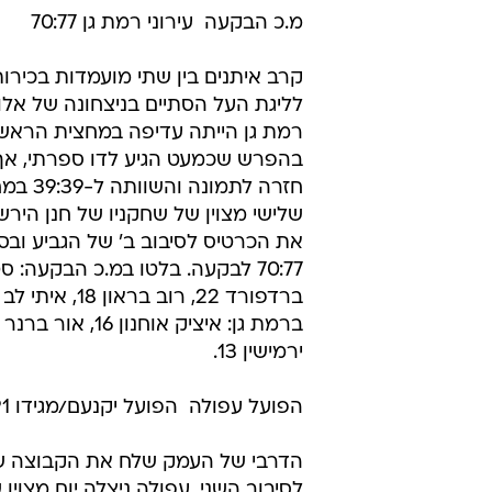
מ.כ הבקעה  עירוני רמת גן 70:77
קרב איתנים בין שתי מועמדות בכירות
לליגת העל הסתיים בניצחונה של אלו
רמת גן הייתה עדיפה במחצית הראשונ
בהפרש שכמעט הגיע לדו ספרתי, א
חזרה לתמונה
שלישי מצוין של שחקניו של חנן הירש
את הכרטיס לסיבוב ב' של הגביע ובס
70:77 לבקעה. בלטו במ.כ הבקעה: ס
ירמישין 13.
הפועל עפולה  הפועל יקנעם/מגידו 77:91
הדרבי של העמק שלח את הקבוצה של
לסיבוב השני. עפולה ניצלה יום מצוין ש