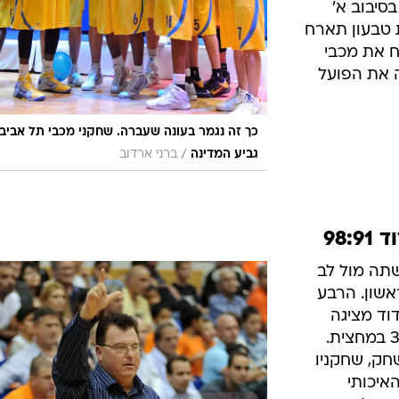
סיבוב א'
 טבעון תארח
ח את מכבי
 את הפועל
כך זה נגמר בעונה שעברה. שחקני מכבי תל אביב
/
גביע המדינה
ברני ארדוב
98:
תה מול לב
 הרבע הראשון. הרבע
וד מציגה
משחק קבוצתי מרשים ומוליכה 37:48 במחצית.
ק, שחקניו
איכותי