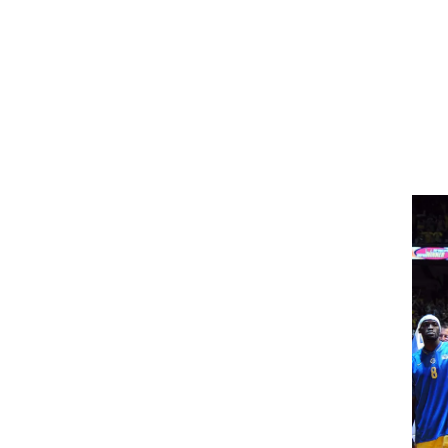
ט1
מחוץ לקווים
4-4-2
משרד החוץ
רץ על הקווים
ספורט בחקירה
סוגרים שנה
מונדיאל 2014
בראש ובראשונה
אליפות אפריקה 2015
יורו צעירות 2013
לונדון 2012
יורו 2012