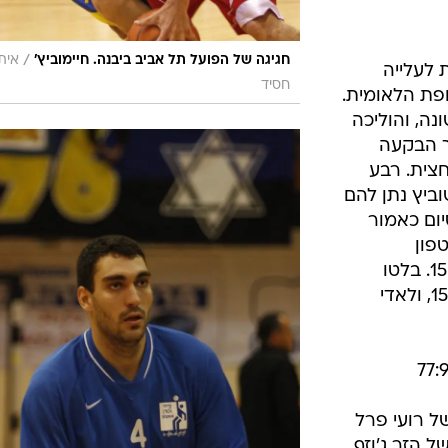
/
חגיגה של הפועל תל אביב ביבנה. חיימוביץ'
איתי
 לעלייה
חסיד
פת הלאומית.
ה, והוליכה
ך הבקעה
 והשוותה ל-39:39 במחצית. רבע
וביץ נתן להם
יום כאמור
טפון
ברדפורד 22, רוב בראון 18, איתי לב 15. בלטו
ברמת גן: איציק אוחנון 16, אור ברנר 15, ולאדי
 רועי פרל
ל הזר ג'וזף