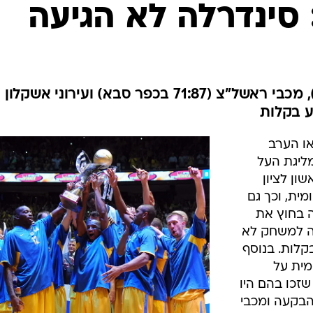
ענפים נוספים
 סינדרלה לא הגיעה
לוח שידורים
החידה של ספור
ארכיון מדורים
כתבו לנו
מכבי אשדוד (91:98 בלב השרון), מכבי ראשל"צ (71:87 בכפר סבא) ועירוני אשקלון
או הערב
ליגת העל
ון לציון
ית, וכך גם
 בחוץ את
אה למשחק לא
בקלות. בנוסף
מית על
שזכו בהם היו
הבקעה ומכבי