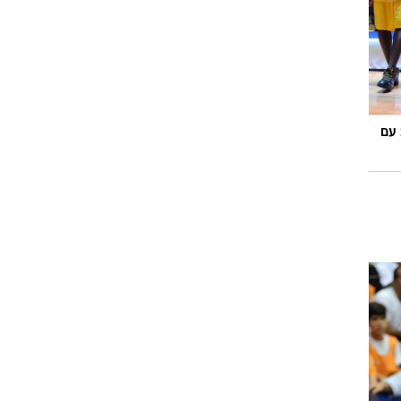
רוגבי וקריקט
גולף
ביליארד
תקצירים
 עם