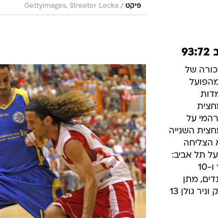
/
פיקט
GettyImages, Streeter Lecka
9
בכורה של
מהפועל
מדות
חצית
רהמי על
מחצית. במחצית השנייה
 הצליחה
בלטו בהפועל תל אביב:
בריאן אוסבורי 32, טוהר חיימוביץ' 16 ו-10
טר 12 ו-7 ריבאונדים, מתן
נאור 10. בלטו ביבנה: צ'אד טימברלייק וניר גולן 13