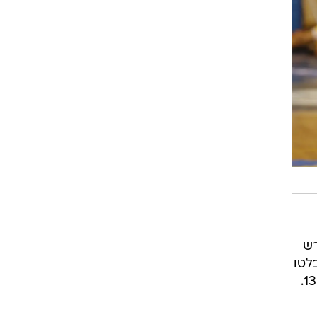
שר הפרש
ה רפיון מסוים בקבוצה המארחת כדי לצמק עד לסיום ל-80:78. בלטו