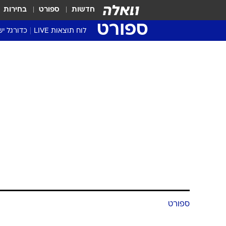
חדשות
ספורט
בחירות
ספורט
לוח תוצאות LIVE
כדורגל יש
ליגת העל Winner
סטט' ליגת
גביע המדי
גביע הטוט
שגרירים
נבחרות י
ליגה לאומ
ליגה א'
ספורט