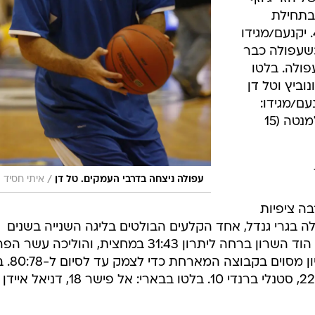
 בתחילת
המשחק ובמחצית ירדה ביתרון 42:51. יקנעם/מגידו
כשעפולה כבר
25 הפרש, ובסיום 77:91 לעפולה. בלטו
 אייל סולומונוביץ וטל דן
ו ביקנעם/מגידו:
נייט מילר 18, יונתן שטרקמן ורמון קלמנטה (15
/
עפולה ניצחה בדרבי העמקים. טל דן
איתי חסיד
ה ציפיות
 בגרי גנדל, אחד הקלעים הבולטים בליגה השנייה בשנים
האחרונות, בערב מצוין מחוץ לקשת. הוד השרון ברחה ליתרון 31:43 במחצית, והוליכה ע
דקה לסיום המשחק. בארי ניצל