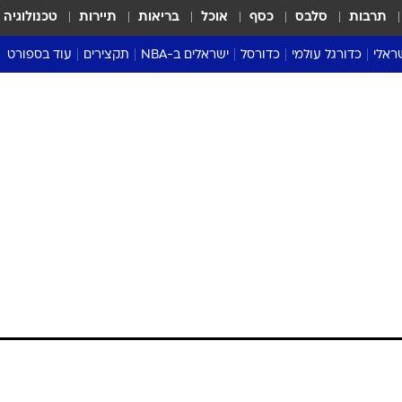
תרבות
סלבס
כסף
אוכל
בריאות
תיירות
טכנולוגיה
ראלי
כדורגל עולמי
כדורסל
ישראלים ב-NBA
תקצירים
עוד בספורט
ליגה אנגלית
ליגת העל
דני אבדיה
מונדיאל 2026
 העל
ליגה ספרדית
דאבל דריבל
NBA
נה
ליגה איטלקית
יורוליג וכדורסל אירופי
טבלאות
ו
ליגה גרמנית
ליגה לאומית
פודקאסטים
ליגה צרפתית
נבחרות ישראל בכדורסל
מסכמים מחזור
שראל
ליגת האלופות
כדורסל נשים
אבא של שבת
ית
הליגה האירופית
מעל הטבעת
דרום אמריקה
סערה בממלכה
טניס
טראש טוק
ספורט אמריקא
פוקר