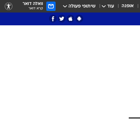
וואלה דואר
אופנה
עוד
שיתופי פעולה
קרא דואר
ציון 3
דאבל דריבל
י