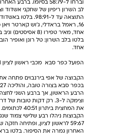
וברחו ל-58:79 בסיומו. ברבע ה
לב השרון ריפיון של שחקני אשדוד וצ
התוצאה עד ל-98:91. בלטו 
אחד.
הפועל כפר סבא  מכבי ראשון לציון 87:71
הקבוצה של אפי בירנבוים פתחה א
הרבע הראשון, אך ברבע השני לחצה
וצימקה ל-3. רק דקות טובות של
את המחצית ביתרון 40:51 לכ
הקבוצות ניהלו רבע שלישי צמוד שנג
59:67 לראשון לציון, ופתיחה חזקה
האחרון גמרה את הסיפור. בלטו בראשו