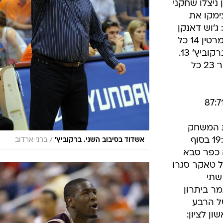
אחרון ניצלו שחקני
ימקו את
באשדוד: ג'וש דאנקן
16, ראמל בראדלי, ג'וש קארטר ויאן מרטין 14 כל
אחד, מאיר טפירו (8 אסיסטים) וניב ברקוביץ' 13.
בלטו בלב השרון: טל רונן ואופיר הובר 23 כל
ת המשחק
בכפר סבא בצורה טובה, והוליכה 19:27 בסוף
/
אשדוד בסיבוב השני. ברקוביץ'
ברני ארדוב
 כפר סבא
 דרל טאקר סגרו
תומים. שתי
מר ביתרון
 של הרבע
ן לציון: