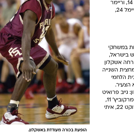
ארון מגי 21, דרל טאקר 19 ניצן חנוכי 14, וריימר
מורגן 10. בלטו בכפר סבא: אריק טריימל 24,
ות במשחקי
ש בישראל,
רחה אשקלון
ובמחצית הוליכה 28:43. המחצית השנייה
ית הלחמי
 הצעיר.
לון: גייב פרואיט
22, טים פיקט 15, דרור חג'ג' 12, ארז מרקוביץ' 11,
אחיעד בוקרא 9. בלטו בנהריה: שיי רוקט 22, איתי
הופעת בכורה מעודדת באשקלון.