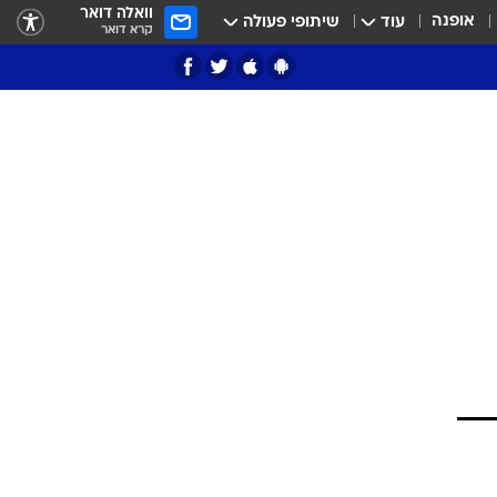
וואלה דואר
אופנה
עוד
שיתופי פעולה
קרא דואר
ציון 3
דאבל דריבל
י