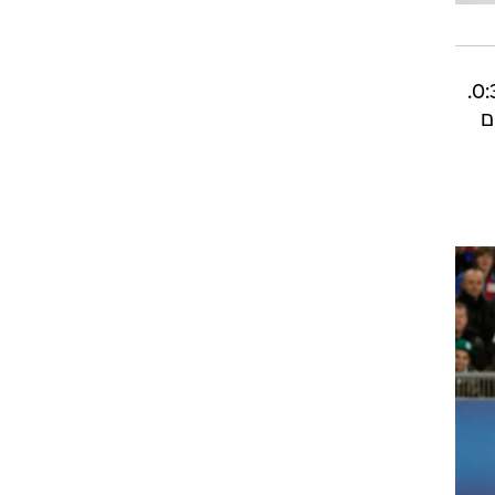
רוגבי וקריקט
גולף
ביליארד
על קלוז'. בבית ו', צ'לסי טיילה ל-0:2 ביתי על מארסיי בעוד ספרטק מוסקבה הביסה את ז'ילינה 0:3.
תקצירים
ראינים