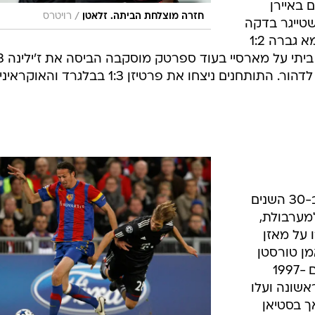
באיירן
/
חזרה מוצלחת הביתה. זלאטן
רויטרס
שטייגר בדקה
ה-88 כדי לנצח 1:2. עוד בבית ה', רומא גברה 1:2
ובבית ח', ארסנל ושחטאר ממשיכות לדהור. התותחנים ניצחו את פרטיזן 1:3 בבלגרד והאוק
פתיחת העונה הגרועה של המועדון ב-30 השנים
למערבולת,
 על מאזן
ן טורסטן
פינק, ששיחק בבאיירן מינכן בין השנים 1997-
ראשונה ועלו
ך בסטיאן