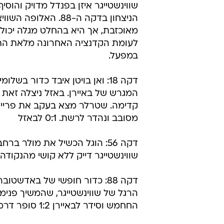
שווינשטייגר איזן בפנדל מדויק והוסי
הניצחון בדקה ה-88. האלופה
מאוכזבת, אך היא בהחלט מגלה יכו
לעומת הקדנציה האחרונה מלאת הת
במפעל.
דקה 18: ואן בויטן איבד כדור בשל
המגרש של באיירן. באזל ניצלה זאת
קדימה. שטרלר מצא בעקב את פריי 
מסובב ונהדר לרשת. 0:1 לבאזל
דקה 56: הוגל הכשיל את מולר ברח
שווינשטייגר דייק ללא קושי מהנקודה וק
דקה 88: כדור חופשי של באדשטוב
הרגל של שווינשטייגר, שהמשיך פנימ
החחמש וסידר לבאיירן 1:2 סופר דרמטי