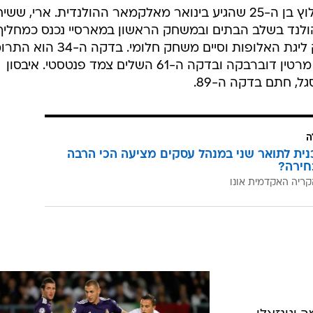
מי שאחראי על הניצחון הוא ארי, החלוץ בן ה-25 שהגיע בינואר מאלקמאר ההולנדית. ארי, ש
ופת הולנד בשלב הבתים ובמשחק הראשון במארסיי נכנס כמחליף
פתח לראשונה בחייו בהרכב במשחק ליגת האלופות וסיים משחק חלומי. בדק
לכדור קרן של אלכס ונגח לרשת של מרטין דוברבקה ובדקה ה-61 השלים צמד פנטסטי. איבסון
, חתם בדקה ה-89.
ה
כנית לתואר שני במנהל עסקים מציעה הכי הרבה
חירה?
קריה האקדמית אונו