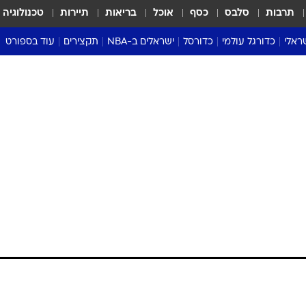
תרבות
סלבס
כסף
אוכל
בריאות
תיירות
טכנולוגיה
ראלי
כדורגל עולמי
כדורסל
ישראלים ב-NBA
תקצירים
עוד בספורט
ליגה אנגלית
ליגת העל
דני אבדיה
מונדיאל 2026
 העל
ליגה ספרדית
דאבל דריבל
NBA
נה
ליגה איטלקית
יורוליג וכדורסל אירופי
טבלאות
ו
ליגה גרמנית
ליגה לאומית
פודקאסטים
ליגה צרפתית
נבחרות ישראל בכדורסל
מסכמים מחזור
שראל
ליגת האלופות
כדורסל נשים
אבא של שבת
ית
הליגה האירופית
מעל הטבעת
דרום אמריקה
סערה בממלכה
טניס
טראש טוק
ספורט אמריקא
פוקר