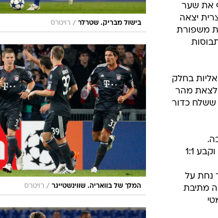
ף את שער
 השוויצרית יצאה
/
בישול מבריק. שטרלר
רויטרס
לת משפורת
בוסות
ומיאליות בחלק
 לצאת מהר
ששלח כדור
בה.
בע 1:1
ר נחת על
/
המלך של בוואריה. שווינשטייגר
רויטרס
ה מתיבת