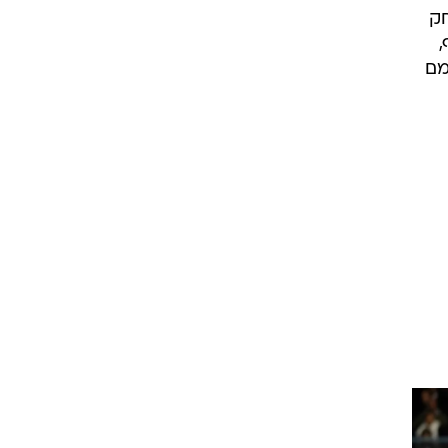
שיחק
,
ה ה-34 הוא התרומם