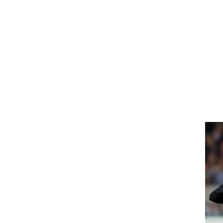
ט1
מחוץ לקווים
4-4-2
משרד החוץ
רץ על הקווים
ספורט בחקירה
סוגרים שנה
מונדיאל 2014
בראש ובראשונה
אליפות אפריקה 2015
יורו צעירות 2013
לונדון 2012
יורו 2012