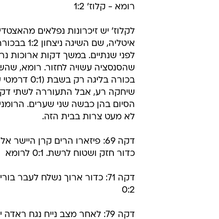
רומא - קלוז' 1:2
לקלוז' יש זיכרונות נפלאים מהאצטדי
איטליה, שם השיגה נ
לפני שנתיים. במשך דקות ארוכות נר
שהסנסציה עשויה לחזור. רומא, שהשיג
בכורה בליגה רק בשבת
שיחקה רע, אבל התעוררה לשתי דק
הסיום בהן כבשה שני שערים. הרומנים
לא מעט צרות בבית הזה.
דקה 69: פיזארו הרים קרן היישר 
כדור חזק ושטוח לרשת. 0:1 לרומא
דקה 71: כדור ארוך נשלח לעבר 
0:2
דקה 79: לאחר מצב נייח נגח ראדה יונוץ בחוזקה ממרכז הרחבה וצימק ל-2:1