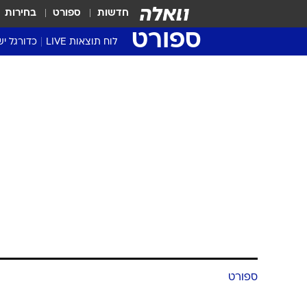
חדשות
ספורט
בחירות
ספורט
לוח תוצאות LIVE
כדורגל יש
ליגת העל Winner
סטט' ליגת
גביע המדי
גביע הטוט
שגרירים
נבחרות י
ליגה לאומ
ליגה א'
ספורט