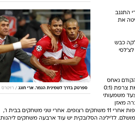
טרי התגנב
טה את
אנלקה כבש
הקודם נאחס
עתיק ורשמה ניצחון היסטורי על אדמת צרפת (0:1
/
ספרטק בדרך לשמינית הגמר. ארי חוגג
רויטרס
צעד משמעותי
רה מאזן
אימה נוסף - ניצחון ביתי ראשון באלופות אחרי 11 משחקים רצופים. אחרי שני משחקים בבית ו',
מושלם. לז'ילינה הסלובקית יש עוד ארבעה משחקים ליהנות