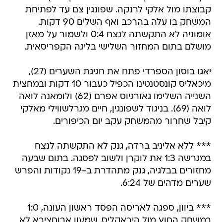
קבוצתו מול אלקי לרנקה. שפונגין צם עד לפתיחת
המשחק בו עלה בהרכב ואף השלים 90 דקות.
אומוניה לא התקשתה לנצח 0:4 ולשמור על מאזן
מושלם בתום המחזור השלישי בליגה הקפריסאית.
יאגו בוסון הספרדי פתח את חגיגת השערים (27),
מיכאליס קונסטנטינו הכפיל כעבור 10 דקות ובמחצית
השנייה השלימו גאורגיוס אפרם (62) ולומאנה לואה
לואה (69). בניגוד לשפונגין, חיים מגרלשווילי מאלקי
קיבל שחרור מהמשחק עקב יום הכיפורים.
*** ללא אליניב ברדה, גנק לא התקשתה לנצח
במגרשה 1:3 את לוקרן ולשוב לפסגה. בתום שבעה
מחזורים בבלגיה, גנק מתהדרת ב-19 נקודות והפרש
שערים מדהים של 6:24.
*** ביוון, ספגה לאריסה הפסד ראשון העונה, 1:0
במשחק החוץ מול היראקליס. שמעון אבוחצירא לא