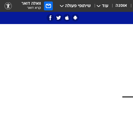
וואלה דואר
אופנה
עוד
שיתופי פעולה
קרא דואר
ציון 3
דאבל דריבל
י