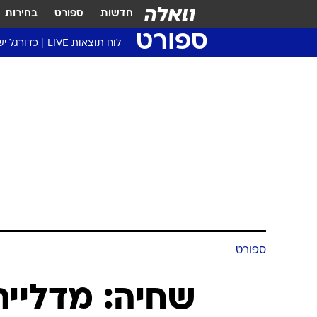
חדשות
ספורט
בחירות
ספורט
לוח תוצאות LIVE
כדורגל יש
ליגת העל Winner
סטט' ליגת
גביע המדי
גביע הטוט
שגרירים
נבחרות י
ליגה לאומ
ליגה א'
ספורט
שחיה: מדליית