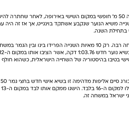
ניקול סמסוניוק סיימה את גמר משחה 50 מ' חופשי במקום השישי באירופה, לאחר שחתרה לה
רק מאית השנייה משיא הנוער שנקבע אשתקד בוינגייט, אך אז זה היה ע
 בתחילת השנה.
אמרי גניאל סיים את האליפות בהצלחה רבה. רק 10 מאיות השנייה הפרידו בינו ובין הגמר במ
100 מ' חזה. הוא עצר את השעונים בשיא נוער חדש 1:03.76 דקה, אשר הציבו או
שי בטיבו בהיסטוריה של השחייה הישראלית, כשהוא חולף 
מדליסט ה
גב. הוא קבע 27.01 שניות, שהספיקו לו למקום ה-16 בלבד. הישגו ממקם אותו לבד במקום ה-13
י ישראל במשחה זה.