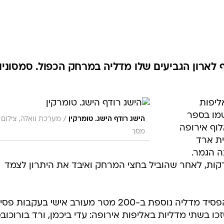
ענפים נוספים
לוח שידורים
החידה של ספור
ארכיון מדורים
כתבו לנו
100 מ' גב הוסיף לארון הגביעים שלו מדליה במרחק הכפול. סמסוני
ליפות
שמו בספר
/
הישג רודף הישג. טומרקין
מערכת וואלה, צילום
וף אירופה
מסך
יית ארד
ה הגמר.
רקין נגע בקיר בזמן של 2:01.14 דקות, לאחר שהוביל בחצי המרחק ואיבד את היתרון לצמד
בעקבות ההישג הצטרף טומרקין, שהפסיד מדליה נוספת ב-200 מטר מעורב אישי בעקבות
ו בשתי מדליות באליפות אירופה: עדי ביכמן, ורד בורוכוב