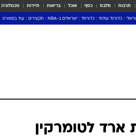
תרבות
סלבס
כסף
אוכל
בריאות
תיירות
טכנולוגיה
ראלי
כדורגל עולמי
כדורסל
ישראלים ב-NBA
תקצירים
עוד בספורט
ליגה אנגלית
ליגת העל
דני אבדיה
מונדיאל 2026
 העל
ליגה ספרדית
דאבל דריבל
NBA
נה
ליגה איטלקית
יורוליג וכדורסל אירופי
טבלאות
ו
ליגה גרמנית
ליגה לאומית
פודקאסטים
ליגה צרפתית
נבחרות ישראל בכדורסל
מסכמים מחזור
שראל
ליגת האלופות
כדורסל נשים
אבא של שבת
ית
הליגה האירופית
מעל הטבעת
דרום אמריקה
סערה בממלכה
טניס
טראש טוק
ספורט אמריקא
 ארד לטומרקין
פוקר