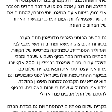
שתי הופעות בנבחרת קמרון. בצוות המקצועי היו
התלבטויות לגביו, אולם בסופו של דבר החליט המנג'ר
אבי נמני, בצוותא עם המאמן יוסי מזרחי, להחתים את
הקשר, שצפוי להיות העוגן המרכזי בקישור האחורי
של הצהובים העונה.
גם הקשר הבוסני האריס מדוניאנין חתם הערב
בשורות הקבוצה. המשא ומתן בין ראשי מכבי לבין
ויאדוליד הספרדית, שמחזיקה בכרטיסו של הקשר,
הסתיים בהצלחה כבר בסוף השבוע שעבר ומכבי
תשלם עבורו סכום שנאמד בכמיליון ו-200 אלף יורו.
מדוניאנין עצמו סגר את תנאיו בקרית שלום כבר
בביקור ההתרשמות שלו בישראל לפני כשבועיים וגם
הוא ימריא עם הקבוצה למחנה האימון בהולנד.
מדוניאנין חתם ל-4 שנים בשורות הצהובים, בכפוף
להסכם של התל אביבים עם ויאדוליד.
בקרית שלום ממתינים להתפתחויות גם בגזרת הבלם