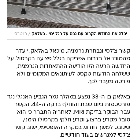
/
יבלה את החודש הקרוב עם גבס על רגל ימין. באלאק
רויטרס
קשר צ'לסי ונבחרת גרמניה, מיכאל באלאק, ייעדר
מהמונדיאל בדרום אפריקה בגלל פציעה בקרסול. על
החדשה הרעה הזו הודיעה ההתאחדות הגרמנית,
ששלחה הודעות טקסט לעיתונאים המקומיים ולא
פירטה מעבר לכך.
באלאק בן ה-33 נפצע במהלך גמר הגביע האנגלי נגד
פורטסמות ביום שבת והוחלף בדקה ה-44. הקשר
עבר הבוקר בדיקת MRI, לאחריה התברר כי הוא
סובל מקרע ברצוע וקרע חלקי בקרסולו הימני,
שיגובס למשך חודש. במקרה האופטימי, ישוב קשר
צ'לסי למגרשים בעוד חודשיים.