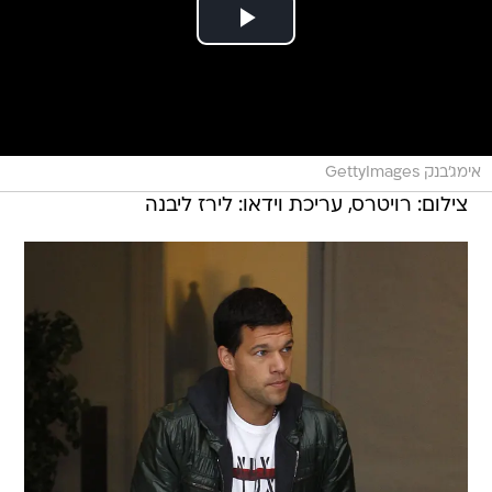
אימג'בנק GettyImages
צילום: רויטרס, עריכת וידאו: לירז ליבנה