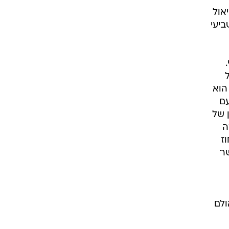
אול
יעי
הוא
עם
 של
ה
ז
שר
ולם