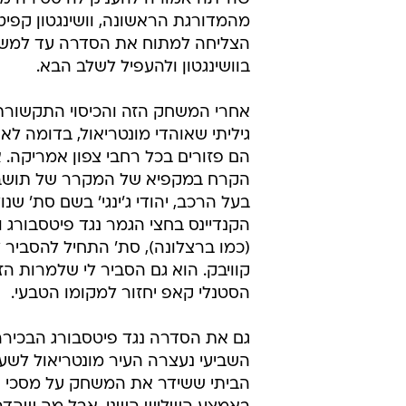
מהמדורגת הראשונה, וושינגטון קפיט
הצליחה למתוח את הסדרה עד למשחק 
בוושינגטון ולהעפיל לשלב הבא.
אחרי המשחק הזה והכיסוי התקשורתי 
גיליתי שאוהדי מונטריאול, בדומה לא
הם פזורים בכל רחבי צפון אמריקה. אפ
הקרח במקפיא של המקרר של תושביה,
בעל הרכב, יהודי ג'ינגי' בשם סת' ש
הקנדיינס בחצי הגמר נגד פיטסבורג 
(כמו ברצלונה), סת' התחיל להסביר 
קוויבק. הוא גם הסביר לי שלמרות ה
הסטנלי קאפ יחזור למקומו הטבעי.
גם את הסדרה נגד פיטסבורג הבכיר
השביעי נעצרה העיר מונטריאול לשעת