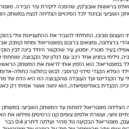
אלס בראשות אובצ'קין, שהפכה ליקירת עיר הבירה. מונטרי
השביעי ובניגוד לכל הסיכויים הצליחה לנצח במשחק השב
העצום סביבו, התחלתי להגביר את ההתעניינות שלי בהוקי.
והדי ברצלונה, נמצאים ברובם במונטריאול ומחוז קוויבק אבל
ילו בעיר מגוריי, יוסטון, עיר שהקשר היחיד בינה לבין הוקי 
 גיליתי בחניון אחד רכב עם דגלון של הקבוצה. שוחחתי 
נולד במונטריאול. הוא הזמין אותי לראות את המשחק הראשון
וילד הפלא הקנדי סידני קרוסבי. לבוש בחולצה כחולה-אדומ
לי על הקנדיינס ועל העובדה שהקבוצה הזו היא הדת של מחו
זכייה הקנדית באולימפיאדה, הוא יחווה אושר אמיתי רק כא
ה הצליחה מונטריאול למתוח עד המשחק השביעי. במשחק
יים וחצי, ועשרת אלפים צופים קנו כרטיסים ומילאו את הא
הביתי ששידר את המשחק על מסכי ענק. מונטריאול הבקיעה גול מהיר ועלתה ליתרון 0:4 כבר