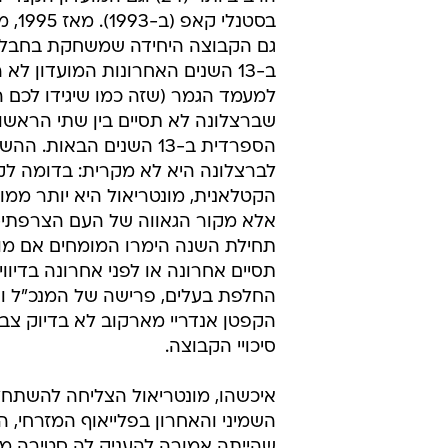
בסטנלי 
גם הקבוצה היחידה שמשחקת בחבל ק
ב-13 השנים האחרונות המועדון לא 
למעמד הגמר (שזה כמו שיגידו לכם ה
שברצלונה לא תסיים בין שתי הראשונ
הספרדית ב-13 השנים הבאות. הה
לברצלונה היא לא מקרית: בדומה לק
הקטלאנית, מונטריאול היא יותר ממוע
אלא מקור הגאווה של העם הצרפתי-קנ
תחילת השנה הימרו המומחים אם מונ
תסיים אחרונה או לפני אחרונה בדיווי
החלפת בעלים, פרישה של המנכ"ל ו
הקפטן אנדריי מארקוב לא בדיוק צבע
סיכויי הקבוצה.
איכשהו, מונטריאול הצליחה להשתח
השמיני והאחרון בפלייאוף המזרחי, 
שהייתה אמורה להעניק לה סטירה מ