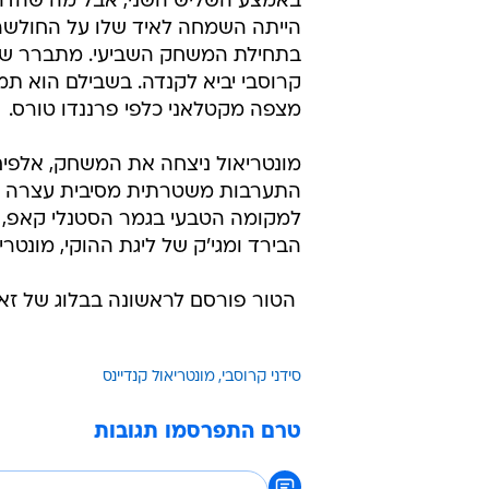
באמצע השליש השני, אבל מה שהדהים
הייתה השמחה לאיד שלו על החולשה 
בתחילת המשחק השביעי. מתברר שעב
קרוסבי יביא לקנדה. בשבילם הוא תמ
מצפה מקטלאני כלפי פרננדו טורס.
מונטריאול ניצחה את המשחק, אלפים י
התערבות משטרתית מסיבית עצרה את 
למקומה הטבעי בגמר הסטנלי קאפ, יש
הבירד ומגי'ק של ליגת ההוקי, מונטרי
 הטור פורסם לראשונה בבלוג של ז
סידני קרוסבי
מונטריאול קנדיינס
טרם התפרסמו תגובות