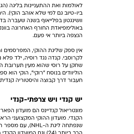
לאולמות ואת ההתעניינות בליגה (הג
ביו-טיוב גם למי שלא אוהב הוקי). 
וושינגטון בפלייאוף בשנה שעברה ב
באולימפיאדת החורף האחרונה בוונ
הנצפה ביותר אי פעם.
אין ספק שליגת ההוקי, המפרסמים ורשת
לקרוסבי. קנדה נגד רוסיה, ילד פלא נ
שחקן על רוסי שהוא מעין תערובת הוק
הוליוודים בנוסח "רוקי", הוקי הוא ספו
חעבור דרך קבוצה והיסטוריה קנדית.
יש קנדי ויש צרפתי-קנדי
מונטריאול קנדיינס הם מועדון הפאר
הקנדי. מועדון ההוקי המקצועני הראשו
שנפתחה ליגת ה-NHL), עם 
הרב ביותר (24) וגם המועדון 