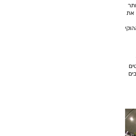
רוגבי וקריקט
ותר
גולף
 את
ביליארד
וקי
תקצירים
ים
בים