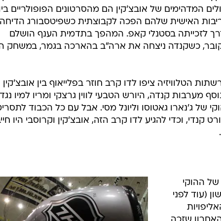
ולים המדהימים של אובצ'קין הם מהסרטונים הפופולריים בי
היריבות האישית שלהם הפכה לקבוצתית כשפיטסבורג הדיחה
דרך לזכייתה בסטנלי קאפ. המהפך בתדמית הענף הושלם
קובר, כשקנדה ניצחה את ארה"ב בהארכה בגמר, במשחק הה
ות הטלוויזיה ציפו לדו קרב חוזר בפלייאוף בין אובצ'קין
וסף מערבות קנדה, היורש הטבעי לווין גרצקי ומריו למיו נגד
י של ג'נארו גאטוסו וליונל מסי. אבל עם כל הכבוד לתסריט
רט קנדי, וכדי להגיע לדו קרב הזה, אובצ'קין וקרוסבי היו חיי
 של ההוקי
ן (עוד לפני
מספר האליפויות
הקנדי האחרון שזכה