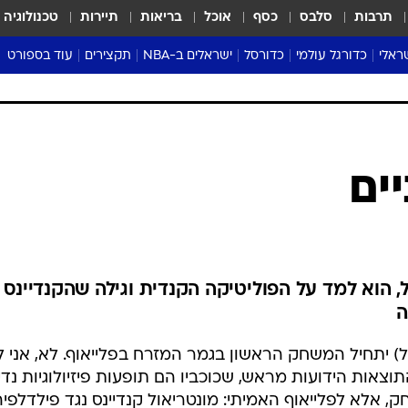
תרבות
סלבס
כסף
אוכל
בריאות
תיירות
טכנולוגיה
ראלי
כדורגל עולמי
כדורסל
ישראלים ב-NBA
תקצירים
עוד בספורט
ליגה אנגלית
ליגת העל
דני אבדיה
מונדיאל 2026
 העל
ליגה ספרדית
דאבל דריבל
NBA
נה
ליגה איטלקית
יורוליג וכדורסל אירופי
טבלאות
ו
ליגה גרמנית
ליגה לאומית
פודקאסטים
ים
ליגה צרפתית
נבחרות ישראל בכדורסל
מסכמים מחזור
שראל
ליגת האלופות
כדורסל נשים
אבא של שבת
ית
הליגה האירופית
מעל הטבעת
דרום אמריקה
סערה בממלכה
ל, הוא למד על הפוליטיקה הקנדית וגילה שהקנדיינס 
טניס
ה
טראש טוק
ון לשני, 2 שעון ישראל) יתחיל המשחק הראשון בגמר המזרח בפלייאוף. לא, אני 
ספורט אמריקא
צאות הידועות מראש, שכוכביו הם תופעות פיזיולוגיות נדי
פוקר
 אלא לפלייאוף האמיתי: מונטריאול קנדיינס נגד פילדלפיה