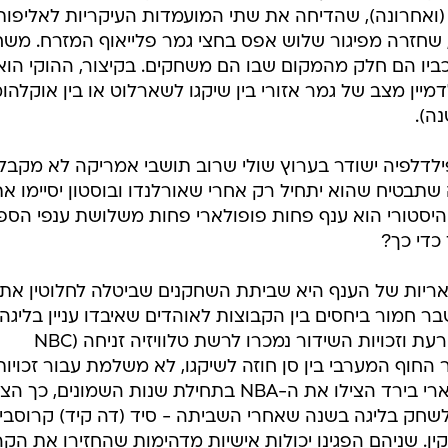
ענפים נוספים
(ואחרונה), שהדיחה את שתי המועמדות העיקריות לאליפות
לוח שידורים
 שחזרה מפיגור שלוש אפס בחצי גמר פלייאוף המזרח. מש
ביו הם חלק מהמקום שבו הם משחקים. בקיצור, ההוקי הוא
החידה של ספור
יין מצב של גמר אזורי בין שיקגו לשארלוט או בין אוקלהו
ארכיון מדורים
ה).
כתבו לנו
ילדלפיה ישודר בערוץ שולי שרוב תושבי אמריקה לא מקבל
תבטיח שהוא יתחיל רק אחרי שאורלנדו ובוסטון יסיימו א
ן היסטורי הוא ענף פחות פופולארי פחות משלושת ענפי הספ
כדי כך?
ריות של הענף היא שביתת השחקנים שביטלה לחלוטין את
ילה למשבר חמור ביחסים בין הקבוצות לאוהדים שאיבדו עניין בליגה.
המפרסמים ברחו כאילו שהליגה מצורעת וזכויות השידור נמכרו לרשת טלוויזיה זניחה (NBC
ף המערבי בין סן חוזה לשיקגו, לא משלמת עבור זכויות
השידור). בדיוק כפי שמג'יק ג'ונסון ולארי בירד הצילו את ה-NBA בתחילת שנות השמונים, כך
לשחק בליגה בשנה שאחרי השביתה - סיד (דה קיד) קרוסבי
ין. שניהם הפגינו יכולות אישיות מדהימות שהחזירו את הק