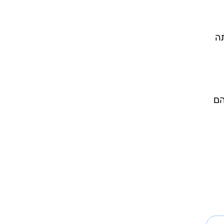
תה
הם