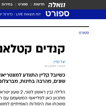
חדשות
ספורט
בחירות
ספורט
לוח תוצאות LIVE
כדורגל יש
ליגת העל Winner
סטט' ליגת
ספורט
גביע המדי
גביע הטוט
קנדים קטלאני
שגרירים
נבחרות י
יובל קליין
ליגה לאומ
16.5.2010 / 14:03
ליגה א'
כשיובל קליין התוודע למונטריאו
שונים, מהרבה בחינות, מברצלונ
הלילה (בין ראש
מתכוון כאן לפלייאוף המשעמם עם התו
ששכחו את היסודות האמיתיים למשחק,