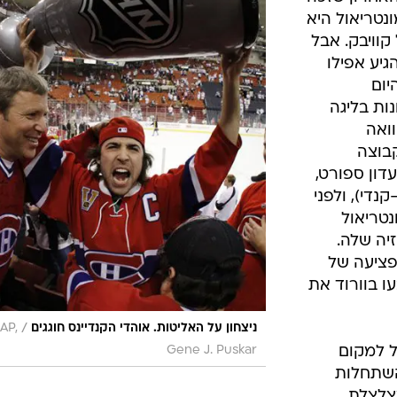
קאפ (ב-1993). מאז 1995, מונטריאול היא
וויבק. אבל
הגיע אפילו
יום
ות בליגה
שוואה
בוצה
דון ספורט,
די), ולפני
טריאול
זיה שלה.
פציעה של
ו בוורוד את
/
ניצחון על האליטות. אוהדי הקנדיינס חוגגים
AP,
ל למקום
Gene J. Puskar
השתחלות
צלצלת