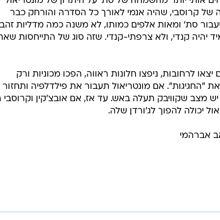
 אותי יותר מהשמחה של סת' על היתרון של מונטריאול
של קרוסבי, שהיה אנמי לאורך כל הסדרה והורחק כבר
ור סת' ומאות אלפים כמותו, לא משנה כמה מדליות זהב
יד יהיה קנדי, ולא צרפתי-קנדי. שזה סוג של התייחסות שא
צאו לרחובות, ניפצו חלונות ראווה, הפכו מכוניות ורק
"החגיגות". אם מונטריאול תעבור את פילדלפיה ותחזור
 מצב שקוויבק תעלה באש. עד אז, אם אובצ'קין וקרוסבי 
אול יכולה להפוך לג'ורדן שלה.
אב אברהמי