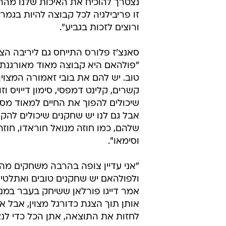
הקולצ'ונרוס, שאיכזבו מאוד העונה בל
בהתחלת הליגה מתחת לקו האדום, ינ
אותה בצורה חיובית עם שני גביעים,
יהיה כבר מחר. "הכל מתנקז למשחק
מאמן הקבוצה קיקה סאנצ'ז פלורס, 
אופוריה וכל טעות או שער יהיו קריטיי
שונה מכל משחק אחר. בגמר אין שום
בטוחה שאפשר לקחת איתך לפני המ
נצטרך להוכיח את האיכות שלנו מהר
זו פריבילגיה לכל קבוצה להיות בגמר.
ורוצים לזכות בגביע".
סאנצ'ז פלורס התייחס גם ליריבה הצפ
"פולהאם היא קבוצה מאוד מאורגנת 
טוב. יש להם את בובי זאמורה המצוין
קשרים, קלינט דמפסי, סימון דייויס וזו
שיכולים להפוך את החיים למאוד מסוכ
אבל גם לנו יש שחקנים שיכולים להק