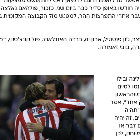
"בהתחלה, התייחסנו למפעל הזה כמעט כמו הסח
 חריגים.
/
דעת מהליגה". האנגלאנד
ettyImages, Shaun
הוא היה מצוין
Botterill
ו. עקב
מחזיקים
 צריכים אותו. אם היה מדובר בי, הייתי עולה לשחק גם עם
חק".
אם הובסה 4:0 בשבת על ידי ארסנל, טען הודג'סון שיש לדחות את הגמר בשל ענן
מאפשר גם לזאמורה וגם לדמיאן דאף להתאושש מפציעות
ה חודשו באופן סדיר כבר ביום שני. כזכור, פולהאם נאלצה
עבר אחרי התפרצות ההר, למפגש מול הקבוצה המקומית ב
'ון פנטסיל, ארון יוז, ברדה האנגלאנד, פול קונצ'סקי, דמ
רה, בובי זאמורה.