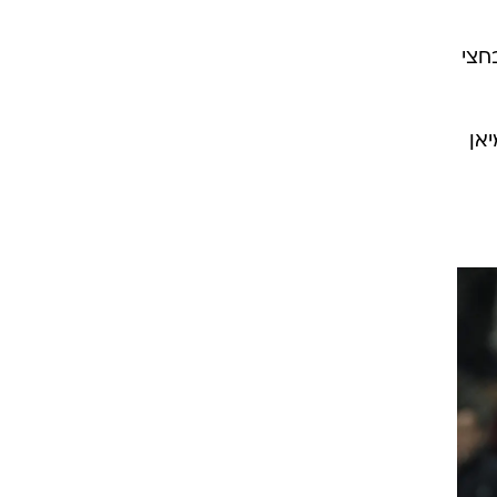
ת
G
 רגל
חצי
יאן