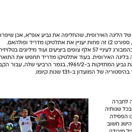
 הליגה האירופית, שהחליפה את גביע אופ"א, אכן שיפרה
את המפעל, אבל מחר (רביעי, 21:30, ספורט 2) זה פחות יעניין את אתלטיקו מדריד ופולהאם.
השתיים יעלו לגמר בנורדבנק ארנה בהמבורג לעיניי 57 אלף צופים ביציעים ועוד מיליונים בטלויזי
ה בליגה האירופית. בעוד אתלטיקו מדריד תחפש את התואר
האירופי השני שלה, לאחר שהניפה את גביע המחזיקות ב-1961/2, בגמר הרביעי שלה, ע