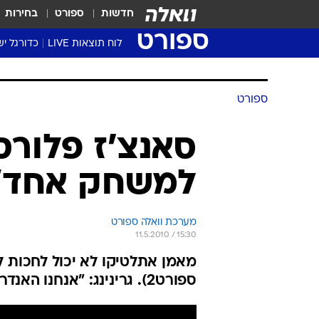
חדשות
ספורט
בחירות
ספורט
לוח תוצאות LIVE
כדורגל יש
ליגת העל Winner
סטט' ליגת
גביע המדי
גביע הטוט
שגרירים
נבחרות י
ליגה לאומ
ליגה א'
ספורט
סאנצ'ז פלורס