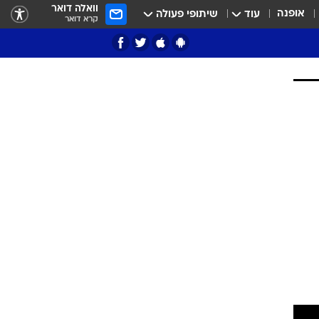
וואלה דואר
אופנה
עוד
שיתופי פעולה
קרא דואר
ציון 3
דאבל דריבל
י