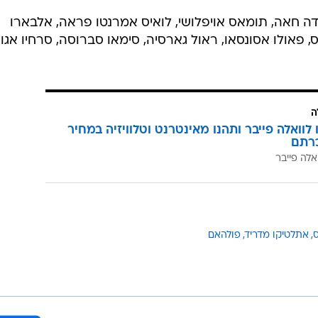
נטוניו רייס
/
יחגוג גם הפעם? פורלאן
רויטרס
יגה האנגלית
מצוינים",
'סטר יונייטד. "פולהאם פגשה קבוצות מאוד חזקות ועברה
נחנו רוצים לנצח ולסיים את העונה בצורה מושלמת. קשה לי
ח אותם אבל זה יהיה קשה מאוד".
ה חאה, תומאס אויפלושי, לואיס אמרנטו פראה, אלבארו
רייס, פאולו אסונסאו, ראול גארסיה, סימאו סברוסה, סרחיו אגוא
ה
לוואלה פייבר ותהנו מאינטרנט וטלוויזיה במחיר
רתם
אלה פייבר