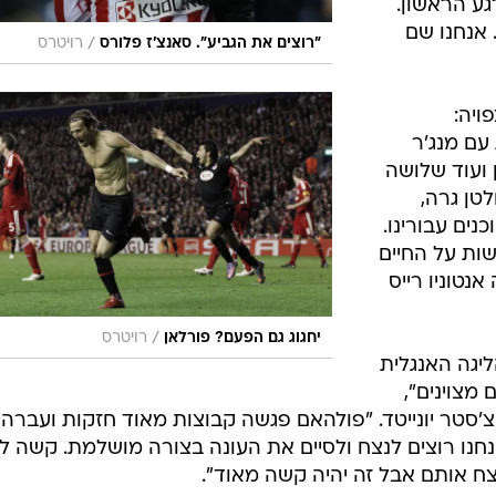
יגה ובילו
סו לסיים
 כשהראשון
 אחד", אמר
"תהיה
ם. זה יהיה
 דבר או
שחק, לכן
גע הראשון.
 אנחנו שם
/
"רוצים את הגביע". סאנצ'ז פלורס
רויטרס
ויה:
עם מנג'ר
 ועוד שלושה
לטן גרה,
נים עבורינו.
שות על החיים