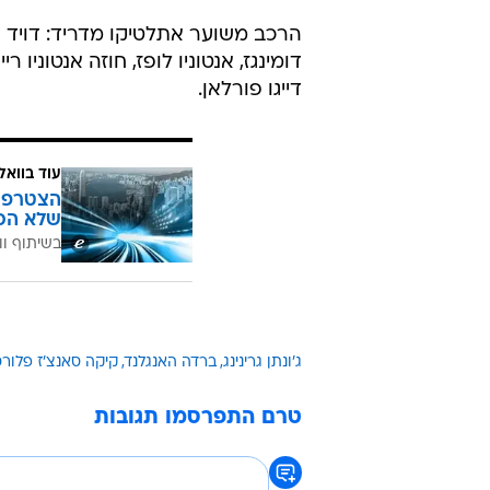
שלהם, כמו חוזה מנואל חוראדו, חוזה א
וסימאו".
"אני עדיין צופה בהרבה משחקים מהל
ולפולהאם יש שחקנים טובים ואתלטים 
אמר דייגו פורלאן ששיחק בעבר במנצ
אותן תוך הצגת כדורגל מצוין, אבל א
לחזות את התוצאה, אתן הכל כדי לנצ
הרכב משוער אתלטיקו מדריד: דויד ד
דומינגז, אנטוניו לופז, חוזה אנטוניו 
דייגו פורלאן.
עוד בוואל
הצטרפו 
שלא הכ
בשיתוף וו