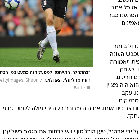
חושב שזה
בונוס גדול.
כות, אבל מה
 לזה כמו אל
הנמיך ציפיות
 שלב עד
גם הפעם.
אז כל אחד
 הפתענו כבר
אמינים
דול ביותר
שכבש העונה
ית. זאמורה
י לשחק