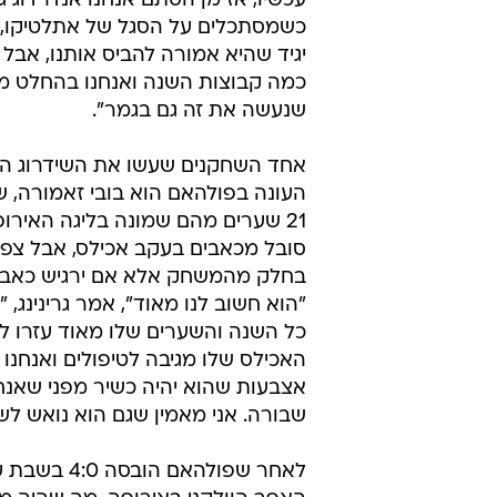
'למה שלא נלך עד הסוף?' אני עדיין 
הישג נפלא שהגענו לגמר ואם נזכה זה 
כמובן שנעשה כמיטב יכולתנו כדי לז
שחשוב הוא שנהנה מהמעמד ונתייחס
משחק רגיל".
גם קשר הקבוצה ג'ונתן גרינינג ניסה ל
לקראת המשחק. "היינו אנדרדוג בכל
עכשיו, אז מן הסתם אנחנו אנדרדוג 
כשמסתכלים על הסגל של אתלטיקו, 
יגיד שהיא אמורה להביס אותנו, אבל
כמה קבוצות השנה ואנחנו בהחלט מ
שנעשה את זה גם בגמר".
אחד השחקנים שעשו את השידרוג הג
העונה בפולהאם הוא בובי זאמורה, 
21 שערים מהם שמונה בליגה האירופ
סובל מכאבים בעקב אכילס, אבל צפו