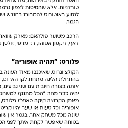
בחלק מהמשחק אלא אם ירגיש כאבים
"הוא חשוב לנו מאוד", אמר גרינינג, "
כל השנה והשערים שלו מאוד עזרו לנ
האכילס שלו מגיבה לטיפולים ואנחנו 
אצבעות שהוא יהיה כשיר מפני שאנחנו
שבורה. אני מאמין שגם הוא נואש לש
לאחר שפולה
האפר הוולקני באירופה, מה שהיה 
טורדניות. אלא שהטיסות לצפון גרמני
לנסוע באוטובוס להמבורג בחודש ש
הגמר.
הרכב משוער פולהאם: מארק שווארצר, ג
דאף, דיקסון אטוהו, דני מרפי, זולטן ג
פלורס: "תהיה אופוריה"