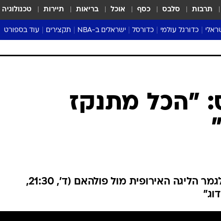
תרבות
סלבס
כסף
אוכל
בריאות
תיירות
טכנולוגיה
ראלי
כדורגל עולמי
כדורסל
ישראלים ב-NBA
תקצירים
עוד בספורט
ליגה אנגלית
ליגת העל
דני אבדיה
מונדיאל 2026
 העל
ליגה ספרדית
דאבל דריבל
NBA
נה
ליגה איטלקית
יורוליג וכדורסל אירופי
טבלאות
ו
ליגה גרמנית
ליגה לאומית
פודקאסטים
ליגה צרפתית
נבחרות ישראל בכדורסל
מסכמים מחזור
שראל
ליגת האלופות
כדורסל נשים
אבא של שבת
ית
הליגה האירופית
מעל הטבעת
דרום אמריקה
סערה בממלכה
טניס
טראש טוק
ספורט אמריקא
: "הכל מתנקז
פוקר