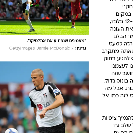
ה של המועדון ב-131 שנות קיומו.
 לחברה
בכל שנותיה
גמר הגביע האנגלי ב-1975, בו הפסידה
ההישג חשוב
יל מירידה
חקני
 במקום
השביעי והעונה איכזבה עם המקום ה-12 בלבד,
את העונה
מר הבלם
"מאמינים שנפתיע את אתלטיקו".
הזה כמעט
/
גרינינג
GettyImages, Jamie McDonald
שאתה מתקרב
 להגיע רחוק
ו לעצמנו