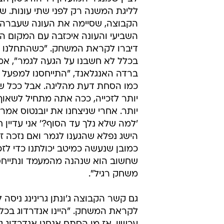
האנגלית מדובר באירוע הגדול ביותר בהיסטורי
פולהאם: מחכים לזאמורה
פולהאם, שרק בתחילת העשור הפכה
קבועה בפרמיירליג, הגיע לגמר אחד 
וזה היה 
2:0 לווסטהאם. כדי להבין את גודל 
לציין שמנג'ר המועדון רוי הודג'סון הצ
לליגת המשנה רק לפני שתי עונות. ש
הקבוצה, שסיימה את העונה שעברה
דיברו לקראת המשחק. "כשהתחלנו 
בכלל לא חשבנו על הגעה לגמר", א
ברדה האנגלאנד, "התייחסנו למפעל 
כמו הסחת דעת מהליגה. אבל ככל 
יותר לזכייה, ככה אתה מתחיל לשאוף
יותר. אחרי שניצחנו את יובנטוס אמרנ