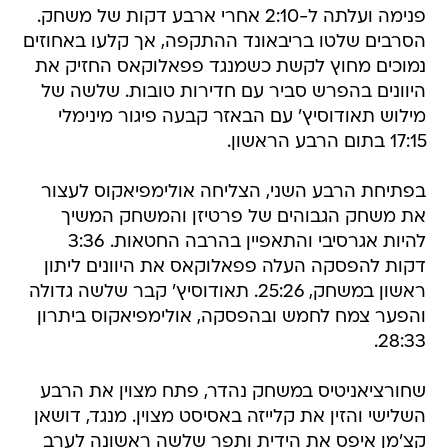
פנימה ועלתה ל-2:10 אחרי ארבע דקות של משחק.
הסרבים שלטו בריבאונד ההתקפה, אך קלעו באחוזים
נמוכים מחוץ לקשת כשמנגד פפאלוקאס החזיק את
היוונים בהפרש סביר עם חדירות טובות. שלשה של
מילוש תאודוסיץ' עם הבאזר קבעה פיגור מינימלי
17:15 בתום הרבע הראשון.
בפתיחת הרבע השני, הצליחה אולימפיאקוס לעצור
את משחק הגבוהים של פרטיזן והמשחק המשיך
להיות אגרסיבי והתאפיין בהרבה החטאות. 3:36
דקות להפסקה העלה פפאלוקאס את היוונים ליתון
ראשון במשחק, 25:26. תאודוסיץ' קבר שלשה גדולה
והפער צמח לחמש ובהפסקה, אולימפיאקוס ביתרון
28:33.
שחורציאניטיס במשחק נהדר, פתח מצוין את הרבע
השלישי והזין את קלייזה באסיסט מצוין. מנגד, דושאן
קצ'מן איפס את הידית ותפר שלשה ראשונה לערב