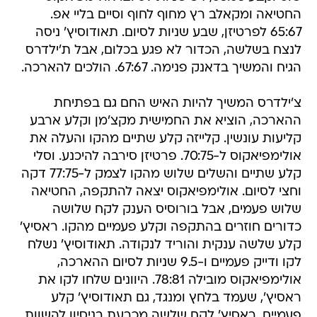
החטיאה ומקאלב רץ מחוף לחוף וסיים בליי אפ.
65:67 לפרטיזן, שבע שניות לסיום. תאודוסיץ' ניסה
לנצח בשלשה, הכדור לא פגע בכלום, אבל ת'ילדרס
הגיח והמשיך בדאנק פנימה. 67:67. הולכים להארכה.
צ'ילדרס המשיך להיות האיש החם גם בפתיחת
ההארכה, הוציא את החמישית מקצ'מן וקלע ארבע
קליעות עונשין. קלייזה קלע שתיים מהקו והעלה את
אולימפיאקוס ל-70:75. פרטיזן סירבה להיכנע. וסלי
קלע שתיים והשלים שלוש מהקו לצמק ל-77:75 דקה
וחצי לסיום. אולימפיאקוס יצאה להתקפה, החטיאה
שלוש פעמים, אבל בורוסיס הענק לקח שלושה
כדורים חוזרים בהתקפה וקלע פעמיים מהקו. ראסיץ'
קלע שלשה ענקית והוריד לנקודה. תאודוסיץ' נשלח
לקו ודייק פעמיים ו-9.5 שניות לסיום ההארכה,
אולימפיאקוס מובילה 78:81. היוונים שלחו לקו את
ראסיץ', שעמד בלחץ ומנגד, גם תאודוסיץ' קלע
פעמיים. ראסיץ' לקח שלשה מכרעת בניסיון להשוות,