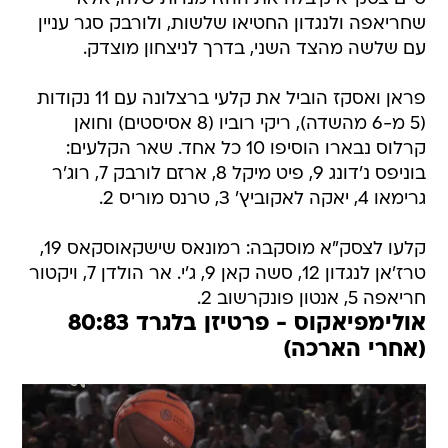
שחריאפה ולנגדון החטיאו שלשות, ולורבק סגר עניין
עם שלשה מהצד השני, בדרך לניצחון מוצדק.
פראן ואסקז הוביל את קלעי ברצלונה עם 11 נקודות
(5 מ-6 מהשדה), ריקי רוביו (8 אסיסטים) וחואן
קרלוס נבארו הוסיפו 10 כל אחד. שאר הקלעים:
בוניפס נ'דונג 9, פיט מיקל 8, ארזם לורבק 7, רוג'ר
גרימאו 4, יאקה לאקוביץ' 3, טרנס מוריס 2.
קלעו לצסק"א מוסקבה: רמונאס שישקאוסקאס 19,
טרז'אן לנגדון 12, סשה קאן 9, ג'י. אר הולדן 7, ויקטור
חריאפה 5, אנטון פונקרשוב 2.
אולימפיאקוס - פרטיזן בלגרד 80:83
(אחרי הארכה)