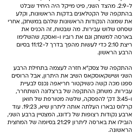
ל-2:9. מהצד השני, פיט מייקל היה היחיד שבלט
בהתקפה של הקטלאנים בדקות הראשונות, וקלע
את שמונה הנקודות הראשונות שלהם במשחק, אחרי
שסחט שלוש עבירות. מה שבטוח, זה הכניס את
בארסה למשחק וגם את רוביו ו-ואסקז, שהשלימו
ריצת 2:10 כדי לעשות מהפך בדרך ל-11:12 בסיום
הרבע הראשון.
ההתקפה של צסק"א חזרה לעצמה בתחילת הרבע
השני ושישקאוסקאס השיב את היתרון, אבל הרוסים
ספגו מכה קשה כשויקטור חריאפה נכנס לבעיית
עבירות. משחק ההתקפה של ברצלונה השתחרר,
ו-3:45 דק' להפסקה, שלשה מטורפת של חואן
קרלוס נבארו העלתה אותה ליתרון שיא, 19:23. עוד
ארבע נקודות רצופות של נ'דונג, המצטיין ברבע השני,
הובילו את בארסה ליתרון 21:29 בסיומה של המחצית
הראשונה.