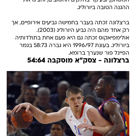
המשחק, ובעיקר בחלקים החשובים, והציגו את
ההגנה הטובה ביורוליג.
ברצלונה זכתה בעבר בחמישה גביעים אירופיים, אך
רק אחד מהם היה גביע היורוליג (2003).
אולימפיאקוס זכתה גם היא פעם אחת בתולדותיה
ביורוליג. בעונת 1996/97 היא גברה 58:73 בגמר
הפיינל פור שנערך ברומא.
ברצלונה - צסק"א מוסקבה 54:64