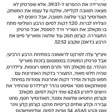
שהורידה את ההפרש ל-39:37. אלא שפרטיזן לא
מצאה תשובה לקלייזה, שלקח על עצמו את המשחק.
תאודוסיץ' קבר שלשה חשובה, אבל היוונים לא
הצליחו לברוח. 1:20 דקות לסיום הרבע השלישי מתח
בו מקאלב את השריר וירד לספסל, אבל פרטיזן
התעוררה. קצ'מן תפק עוד שלשה ומאריץ' סיים את
הרבע בדאנק שקבע 52:52.
וויצ'יץ' עלה לפרקט לראשונה בפתיחת הרבע הרביעי,
אבל פרטיזן המשיכה במומנטום בזכות מאריץ'
הנהדר. גם מקאלב חזר ותרם חמש רצופות. צ'ילדרס,
שהיה חלש מאוד, התעורר בדקות האחרונות עם
חמש נקודות וסידר דקות אחרונות צמודות במיוחד.
פפאלוקאס מסר אסיסט נהדר לצ'ילדרס שהחזיר את
היוונים ליתרון 62:63 שתי דקות לסיום. מקאלב
וקצ'מן החטיאו שלשות ומנגד, תאודוסיץ' חטף, סחט
עבירה וקלע שתיים קריטיות מהקו. קצ'מן קלע ווינר
שוט וקבע 65:65, 34 שניות לסיום. אולימפיאקוס