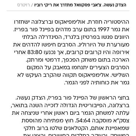
/
הצדק נעשה. צ'אבי פסקוואל מתדרך את ריקי רוביו
רויטרס
ההיסטוריה חוזרת. אולימפיאקוס וברצלונה ישחזרו
את גמר 1997 בתום ערב מדהים בפיינל פור בפריז.
היוונים פגשו בפרטיזן בלגרד, הסינדרלה הבלתי
מעורערת של היורוליג. הסרבים חיפשו להדהים את
אירופה והיו קרובים קרובים, אך נכנעו 83:80 אחרי
הארכה בתום משחק הפכפך, דרמטי ומרתק.
הסרבים הצעירים יתנחמו במאבק על המקום
השלישי. אולימפיאקוס תקווה שהקרב העיקש לא
גמר את כוחותיה לפני הגמר.
בחצי הראשון של הפיינל פור בפריז, הצדק נעשה.
ברצלונה, הפייבוריטית הגדולה לזכייה השנה בתואר,
עלתה למשחק הגמר ביום ראשון אחרי שניצחה את
צסק"א מוסקבה 54:64. חוץ מפתיחה מהוססת
שמאפיינת אותם, הקטלאנים שלטו ברוב חלקי