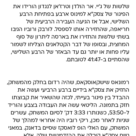
שלשות של ג'יי. אר הולדן וטרז'אן לנגדון הורידו את
הפיגור של צסק"א למינוס ארבע בפתיחת הרבע
השלישי, אבל אז הגיעה העבירה הרביעית של
חריאפה, שהחזירה אותו לספסל. לורבק ורוביו הגיבו
בשתי שלשות והחזירו את בארסה ליתרון של סוף
המחצית, ובסופו של דבר הקטלאנים הצליחו לשמור
עליו פחות או יותר גם עד הבאזר של הרבע השלישי,
שהסתיים ב-41:47 לטובתם.
רמונאס שישקאוסקאס, שהיה רדום בחלק מהמשחק,
החזיק את צסק"א בידיים ברבע הרביעי ועשה את
ההבדל בין פיגור בעייתי, לכזה שהשאיר את קבוצתו
חזק בתמונה. הליטאי עשה את העבודה בצבע והוריד
ל-53:50, כשנותרו 3:33 דק' לסיום המשחק. עשרים
שניות לאחר מכן, ריקי רוביו היה אחראי למהלך של
המשחק, עם האלי הופ לואסקז שסיים בדאנק. במאני
טיים צסק"א קיבלה את ההזדמנויות שלה, אלא