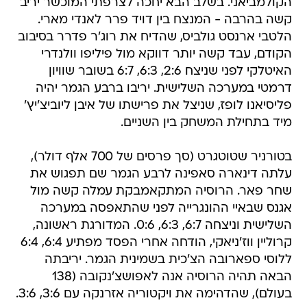
הקולמביאני. בשלב הבא יחכה לצרפתי המוכשר יריב
קשה בהרבה - המנצח בין דויד פרר לאנדי מארי.
הלטבי ארנסט גולביס, שהדיח את רוג'ר פדרר בסיבוב
הקודם, עבד קשה יותר דווקא מול פיליפו וולנדרי
האיטלקי לפני שניצח 2:6, 6:3, 6:7 בשובר שוויון
דרמטי במערכה השלישית. יריבו ברבע הגמר יהיה
פליסיאנו לופז, שניצל את פרישתו של איבן ליוביצ'יץ'
מיד בתחילת המשחק בין השניים.
בטורניר שטוטגרט (סך פרסים של 700 אלף דולר),
עלתה דינארה סאפינה לרבע הגמר שם תפגוש את
שחר פאר. הרוסיה המתקאמבקת עמלה קשה מול
אגנס שבאיי ההונגרייה לפני שהתאפסה במערכה
השלישית וניצחה 6:7, 6:3, 0:6. המדורגת ראשונה,
קרוליין ווז'ניאקי, הודחה אחרי הפסד מפתיע 6:4, 6:4
ללוסי ספארובה הצ'כית בשמינית הגמר. יריבתה
הבאה תהיה הרוסיה אנה לאפושצ'נקובה (138
בעולם), שהדהימה את ויקטוריה אזרנקה עם 3:6, 3:6.