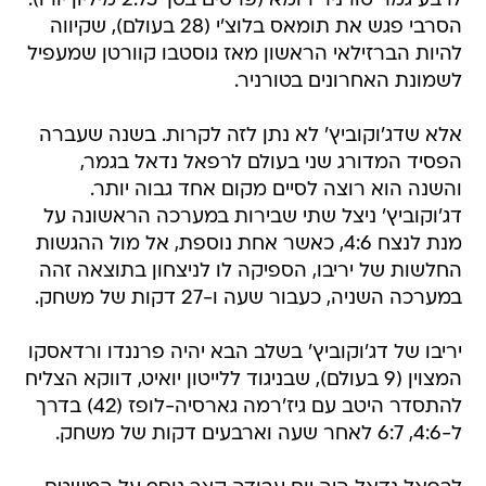
לרבע גמר טורניר רומא (פרסים בסך 2.75 מיליון יורו).
הסרבי פגש את תומאס בלוצ'י (28 בעולם), שקיווה
להיות הברזילאי הראשון מאז גוסטבו קוורטן שמעפיל
לשמונת האחרונים בטורניר.
אלא שדג'וקוביץ' לא נתן לזה לקרות. בשנה שעברה
הפסיד המדורג שני בעולם לרפאל נדאל בגמר,
והשנה הוא רוצה לסיים מקום אחד גבוה יותר.
דג'וקוביץ' ניצל שתי שבירות במערכה הראשונה על
מנת לנצח 4:6, כאשר אחת נוספת, אל מול ההגשות
החלשות של יריבו, הספיקה לו לניצחון בתוצאה זהה
במערכה השניה, כעבור שעה ו-27 דקות של משחק.
יריבו של דג'וקוביץ' בשלב הבא יהיה פרננדו ורדאסקו
המצוין (9 בעולם), שבניגוד ללייטון יואיט, דווקא הצליח
להתסדר היטב עם גיז'רמה גארסיה-לופז (42) בדרך
ל-4:6, 6:7 לאחר שעה וארבעים דקות של משחק.