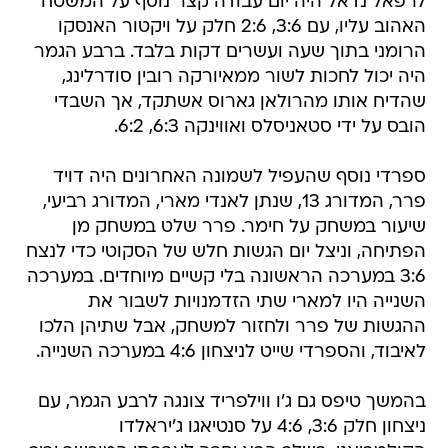
לרפאל נדאל היה יום עבודה קצר נוסף על המשטח
האהוב עליו, עם 3:6, 2:6 חלק על ויקטור האנסקו
הרומני בתוך שעה ועשרים דקות בלבד. ברבע הגמר
היה יכול לחכות לשור ממאיורקה רובין סודרלינג,
שהדיח אותו מהרולאן גארוס אשתקד, אך השבדי
הובס על ידי סטאניסלס ואווינקה 6:3, 6:2.
ספרדי נוסף שהעפיל לשמונה האחרונים היה דויד
פרר, המדורג 13, שנתן לאנדי מארי, המדורג רביעי,
שיעור במשחק על חימר. פרר שלט במשחק מן
הפתיחה, וניצל יום הגשות חלש של הסקוטי כדי לנצח
3:6 במערכה הראשונה בלי קשיים מיוחדים. במערכה
השנייה היו למארי שתי הזדמנויות לשבור את
ההגשות של פרר ולחזור למשחק, אבל שתיהן הלכו
לאיבוד, והספרדי שייט לניצחון 4:6 במערכה השנייה.
בהמשך טיפס גם ג'ו ווילפריד צונגה לרבע הגמר, עם
ניצחון חלק 3:6, 4:6 על סנטיאגו ג'יראלדו