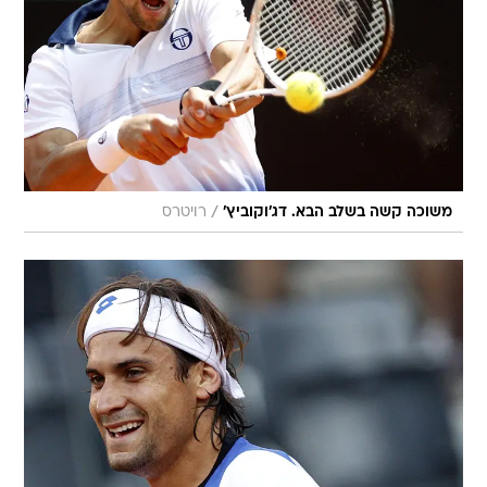
/
משוכה קשה בשלב הבא. דג'וקוביץ'
רויטרס