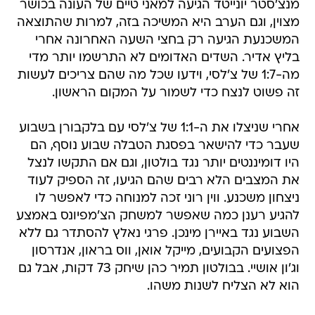
מנצ'סטר יונייטד הגיעה למאני טיים של העונה בכושר
מצוין, וגם הערב היא המשיכה בזה, למרות שהתוצאה
המשכנעת הגיעה רק בחצי השעה האחרונה אחרי
בליץ אדיר. השדים האדומים לא התרשמו יותר מדי
מה-1:7 של צ'לסי, וידעו שכל מה שהם צריכים לעשות
זה פשוט לנצח כדי לשמור על המקום הראשון.
אחרי שניצלו את ה-1:1 של צ'לסי עם בלקבורן בשבוע
שעבר כדי להישאר בפסגת הטבלה שבוע נוסף, הם
היו דומיננטים יותר נגד בולטון, וגם אם התקשו לנצל
את המצבים הלא רבים שהם הגיעו, זה הספיק לעוד
ניצחון משכנע. ווין רוני זכה למנוחה כדי לאפשר לו
להגיע רענן כמה שאפשר למשחק הצ'מפיונס באמצע
השבוע נגד באיירן מינכן. פרגי נאלץ להסתדר גם ללא
הפצועים הקבועים, מייקל אואן, ווס בראון, אנדרסון
וג'ון אושיי. בבולטון תמיר כהן שיחק 73 דקות, אבל גם
הוא לא הצליח לשנות משהו.