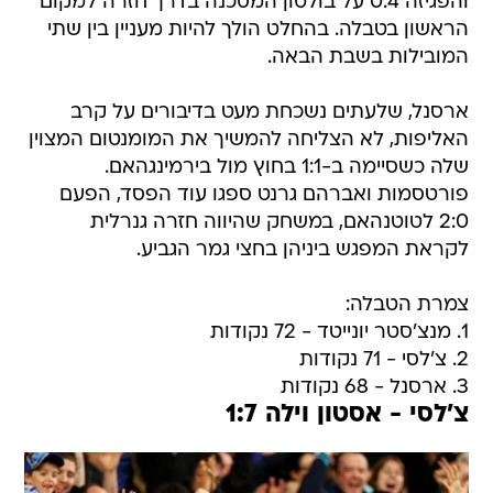
והפגיזה 0:4 על בולטון המסכנה בדרך חזרה למקום
הראשון בטבלה. בהחלט הולך להיות מעניין בין שתי
המובילות בשבת הבאה.
ארסנל, שלעתים נשכחת מעט בדיבורים על קרב
האליפות, לא הצליחה להמשיך את המומנטום המצוין
שלה כשסיימה ב-1:1 בחוץ מול בירמינגהאם.
פורטסמות ואברהם גרנט ספגו עוד הפסד, הפעם
2:0 לטוטנהאם, במשחק שהיווה חזרה גנרלית
לקראת המפגש ביניהן בחצי גמר הגביע.
צמרת הטבלה:
1. מנצ'סטר יונייטד - 72 נקודות
2. צ'לסי - 71 נקודות
3. ארסנל - 68 נקודות
צ'לסי - אסטון וילה 1:7