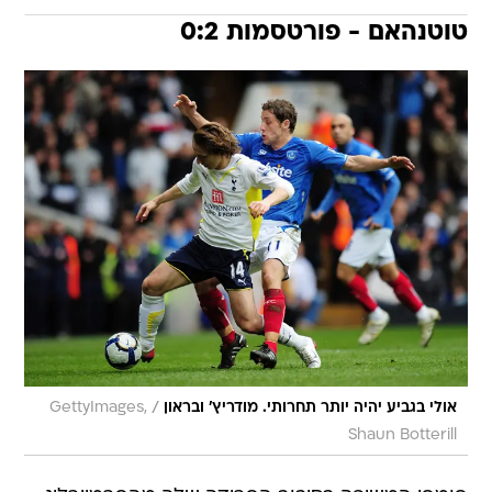
טוטנהאם - פורטסמות 0:2
/
אולי בגביע יהיה יותר תחרותי. מודריץ' ובראון
GettyImages,
Shaun Botterill