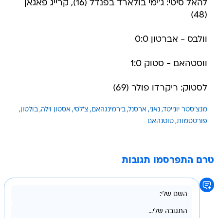
להאל סיטי: ג'ימי בולארד בפנדל (16), קרייג פאגאן
(48)
וולבס - אברטון 0:0
ווסטהאם - סטוק 1:0
לסטוק: ריקרדו פולר (69)
מנצ'סטר יונייטד
נאני
ארסנל
בירמינגהאם
צ'לסי
אסטון וילה
בולטון
פורטסמות
טוטנהאם
טרם התפרסמו תגובות