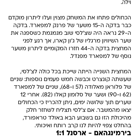
וילה.
הכחולים פתחו את המשחק מצוין ועלו ליתרון מוקדם
כבר בדקה ה-15 משער של פרנק למפארד. בדקה
ה-29 נראה היה שצ'לסי שוב מגמגמת כשספגה את
שער השיוויון מרגליו של ג'ון קארו, אך רגע לפני
המחצית בדקה ה-44 חזרו המקומיים ליתרון משער
נוסף של למפארד מפנדל.
המחצית השנייה הייתה שייכת בכל כולה לצ'לסי,
שעשתה קונצרט וכבשה חמש פעמים נוספות: שניים
של פלוראן מאלודה (57 ו-68), שניים של למפארד
(62 ו-90) ושער של סלומון קאלו (82). אחרי 12
שערים תוך שלושה ימים, ניתן להכריז כי הכחולים
יצאו מהמשבר. אם צ'לסי תצליח לשחזר חלק
מהיכולת הזו גם בשבוע הבא באולד טראפורד,
בהחלט צפוי להיות לנו קרב רותח ואיכותי.
בירמינגהאם - ארסנל 1:1