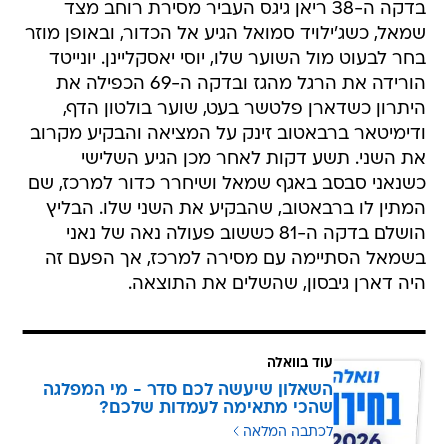
בדקה ה-38 ריאן גיגס העביר מסירת רוחב מצד
שמאל, כשג'ילויד סמואל הגיע אל הכדור, ובאופן מוזר
בחר לבעוט מול השוער שלו, יוסי יאסקליינן. יונייטד
הורידה את הרגל מהגז ובדקה ה-69 הכפילה את
היתרון כשדארן פלטשר בעט, שוער בולטון הדף,
ודימיטאר ברבאטוב זינק על המציאה והבקיע מקרוב
את השני. תשע דקות לאחר מכן הגיע השלישי
כשנאני סבסב באגף שמאל ושיחרר כדור למרכז, שם
המתין לו ברבאטוב, שהבקיע את השני שלו. הבליץ
הושלם בדקה ה-81 כששוב פעולה נאה של נאני
בשמאל הסתיימה עם מסירה למרכז, אך הפעם זה
היה דארן גיבסון, שהשלים את התוצאה.
עוד בוואלה
השאלון שיעשה לכם סדר - מי המפלגה
שהכי מתאימה לעמדות שלכם?
לכתבה המלאה