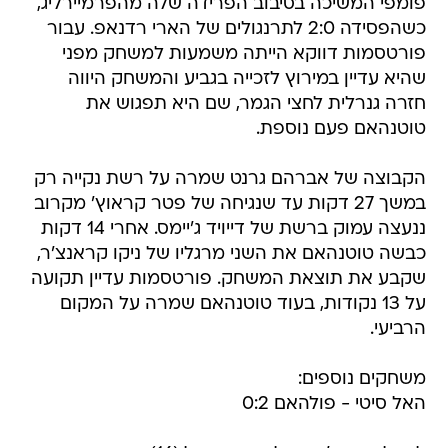
פומפי המשיכה בסיבוב הפרידה שלה מהפרמיירליג,
כשהפסידה 2:0 לתרנגולים של הארי רדנאפ. עבור
פורטסמות דווקא הייתה משמעות למשחק מפני
שהיא עדיין במירוץ לזכייה בגביע והמשחק היווה
חזרה גנרלית לחצי הגמר, שם היא תפגוש את
טוטנהאם פעם נוספת.
הקבוצה של אברהם גרנט שמרה על רשת נקייה רק
במשך 27 דקות עד שנגיחה של פטר קראוץ' מקרוב
ננעצה עמוק ברשת של דייויד ג'יימס. אחרי 14 דקות
כבשה טוטנהאם את השני מרגליו של ניקו קראנצ'ר,
שקבע את תוצאת המשחק. פורטסמות עדיין תקועה
על 13 נקודות, בעוד טוטנהאם שמרה על המקום
הרביעי.
משחקים נוספים:
האל סיטי - פולהאם 0:2