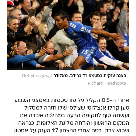
/
הצגה ענקית בסטמפורד ברידג'. מאלודה
GettyImages,
Richard Heathcote
אחרי ה-0:5 הקליל על פורטסמות באמצע השבוע
טען קרלו אנצ'לוטי שצ'לסי שלו חזרה למסלול
ועשתה סוף לתקופה הרעה במהלכה איבדה את
המקום הראשון והודחה מליגת האלופות. כנראה
שהוא צדק. בטח אחרי הניצחון 1:7 הענק על אסטון