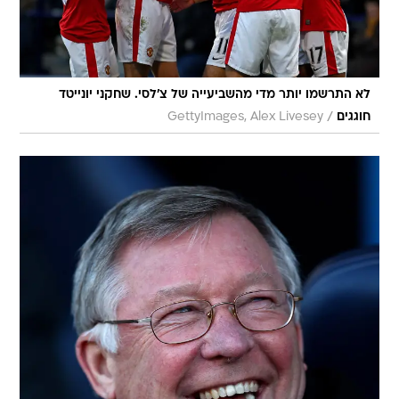
לא התרשמו יותר מדי מהשביעייה של צ'לסי. שחקני יונייטד
/
חוגגים
GettyImages, Alex Livesey