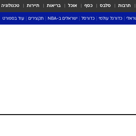
תרבות
סלבס
כסף
אוכל
בריאות
תיירות
טכנולוגיה
ראלי
כדורגל עולמי
כדורסל
ישראלים ב-NBA
תקצירים
עוד בספורט
ליגה אנגלית
ליגת העל
דני אבדיה
מונדיאל 2026
 העל
ליגה ספרדית
דאבל דריבל
NBA
נה
ליגה איטלקית
יורוליג וכדורסל אירופי
טבלאות
ו
ליגה גרמנית
ליגה לאומית
פודקאסטים
ליגה צרפתית
נבחרות ישראל בכדורסל
מסכמים מחזור
שראל
ליגת האלופות
כדורסל נשים
אבא של שבת
ית
הליגה האירופית
מעל הטבעת
דרום אמריקה
סערה בממלכה
טניס
טראש טוק
ספורט אמריקא
פוקר