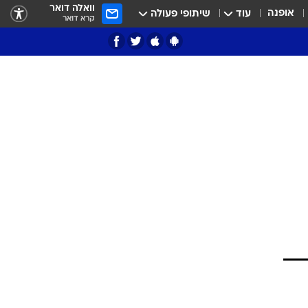
וואלה דואר
אופנה
עוד
שיתופי פעולה
קרא דואר
ציון 3
דאבל דריבל
י