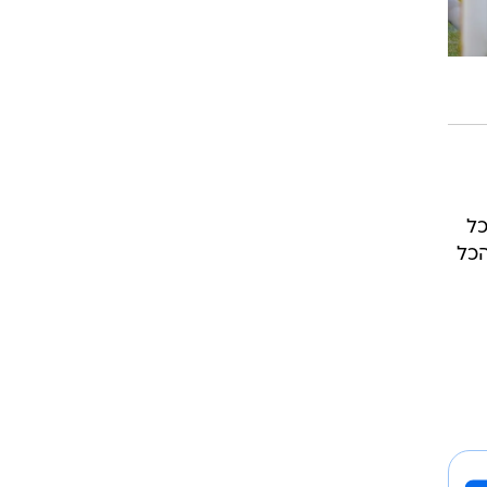
רוגבי וקריקט
גולף
ביליארד
תקצירים
כל
הכל