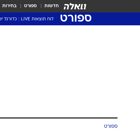
חדשות
ספורט
בחירות
ספורט
לוח תוצאות LIVE
כדורגל יש
ליגת העל Winner
סטט' ליגת
גביע המדי
גביע הטוט
שגרירים
נבחרות י
ליגה לאומ
ליגה א'
ספורט