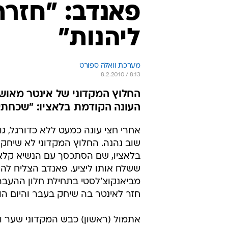
פאנדב: "חזרת
ליהנות"
מערכת וואלה ספורט
8.2.2010 / 8:13
החלוץ המקדוני של אינטר מאוש
העונה הקודמת בלאציו: "שכחתי
אחרי חצי עונה כמעט ללא כדורגל, גו
שוב נהנה. החלוץ המקדוני לא שיחק 
בלאציו, שם הסתכסך עם הנשיא קלאוד
ששלח אותו ליציע. פאנדב הצליח לה
מביאנקוצ'לסטי בתחילת חלון ההעברו
חזר לאינטר בה שיחק בעבר והיום הו
אתמול (ראשון) כבש המקדוני שער ו