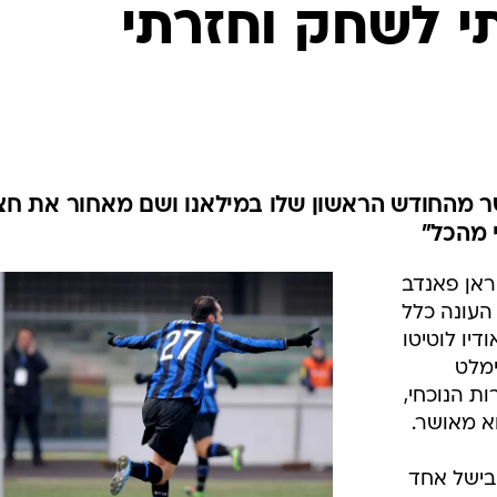
ענפים נוספים
י לשחק וחזרתי
לוח שידורים
החידה של ספור
ארכיון מדורים
כתבו לנו
ר מהחודש הראשון שלו במילאנו ושם מאחור את חצ
 מהכל"
ראן פאנדב
העונה כלל
יו לוטיטו
ימלט
ת הנוכחי,
א מאושר.
בישל אחד