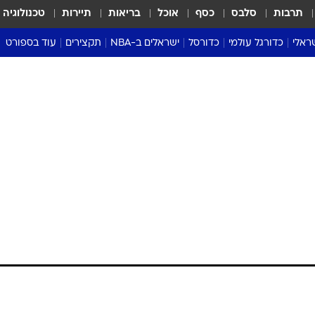
תרבות
סלבס
כסף
אוכל
בריאות
תיירות
טכנולוגיה
ראלי
כדורגל עולמי
כדורסל
ישראלים ב-NBA
תקצירים
עוד בספורט
ליגה אנגלית
ליגת העל
דני אבדיה
מונדיאל 2026
 העל
ליגה ספרדית
דאבל דריבל
NBA
נה
ליגה איטלקית
יורוליג וכדורסל אירופי
טבלאות
ו
ליגה גרמנית
ליגה לאומית
פודקאסטים
ליגה צרפתית
נבחרות ישראל בכדורסל
מסכמים מחזור
שראל
ליגת האלופות
כדורסל נשים
אבא של שבת
ית
הליגה האירופית
מעל הטבעת
דרום אמריקה
סערה בממלכה
טניס
טראש טוק
ספורט אמריקא
פוקר