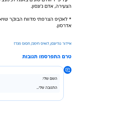
* על פי דיווחים שונים באנגליה, מ
הצעירה, אדם ג'ונסון.
* לאקיפ הצרפתי מדווח הבוקר שויארי
אדרסון.
איידור גודיונסן
לואיס חימנז
חסוס מנדז
טרם התפרסמו תגובות