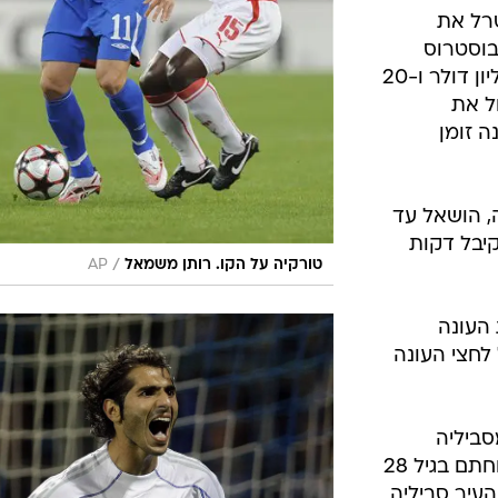
טרל את
בוסטרוס
שילמו על השחקן בן ה-25 כ-3.2 מיליון דולר ו-20
ל את
ה זומן
, הושאל עד
יבל דקות
/
טורקיה על הקו. רותן משמאל
AP
 העונה
לחצי העונה
סביליה
לראשונה בחייו שלא לצורך השאלה וחתם בגיל 28
העיר סביליה