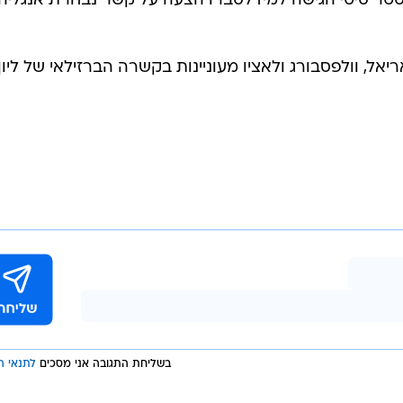
נצ'סטר סיטי הגישה למידלסברו הצעה על קשר נבחרת אנגליה
אל, וולפסבורג ולאציו מעוניינות בקשרה הברזילאי של ליון,
בשליחת התגובה אני מסכים
לתנאי ה