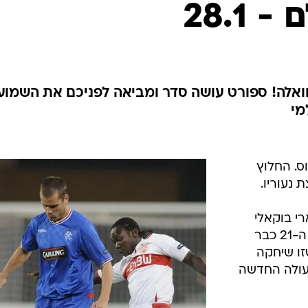
ענפים נוספים
28.1
לוח שידורים
החידה של ספור
ארכיון מדורים
כתבו לנו
וואלה! ספורט עושה סדר ומביאה לפניכם את השמוע
מי
ס. החלוץ
 נעוריו.
רי בוקאלי
למונפלייה עד סום העונה. בוקאלי בן ה-21 כבר
זו שיחקה
עולה החדשה