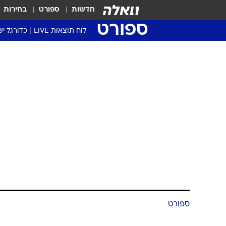
חדשות
ספורט
בחירות
ספורט
לוח תוצאות LIVE
כדורגל יש
ליגת העל Winner
סטט' ליגת
גביע המדי
גביע הטוט
שגרירים
נבחרות י
ליגה לאומ
ליגה א'
ספורט