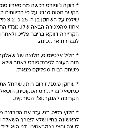
* בוקה ג'וניורס רכשה מרוסאריו סנ
הקשר חסוס מנדז. על פי הדיווחים ה
אחוז מהמכירה הבאה שלו. מנדז הח
הקריירה דווקא בריבר פלייט ולאחרונ
לנבחרת ארגנטינה.
* חליל אלטינטופ, חלוצה של שאלקה
תום העונה לפרנקפורט לאחר שלא ק
משחק רבות מפליקס מגאת'.
* שחקן פ.ס.ז', ז'רום רותן, שהחל את
כמושאל בריינג'רס הסקוטית, הושאל 
הקרובה לאנקרגוצ'ו הטורקית.
* חלוץ בטיס, דני, עזב את הקבוצה מ
לשנה וחצי ברקראטיבו. דני הוא יליד 