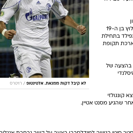
ן
להאדרספילד מהליגה השלישית. החלוץ בן ה-19
פילד בתחילת
ארכת תקופת
ר בהצעה של
יסלנדי
/
לא קיבל דקות ממגאת. אלטינטופ
רויטרס
א קונגולזי
ר שהגיע מסנט אטיין.