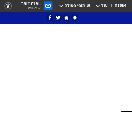
וואלה דואר
אופנה
עוד
שיתופי פעולה
קרא דואר
ציון 3
דאבל דריבל
י