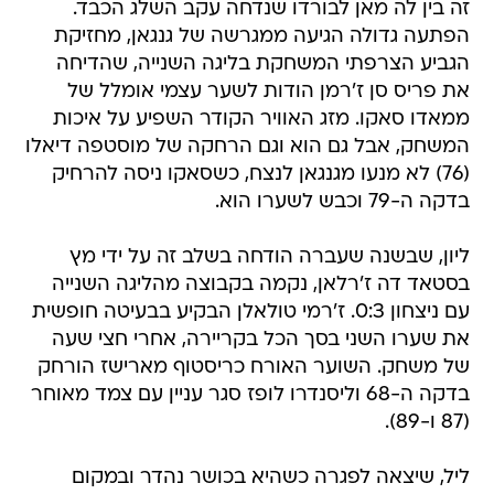
זה בין לה מאן לבורדו שנדחה עקב השלג הכבד.
הפתעה גדולה הגיעה ממגרשה של גנגאן, מחזיקת
הגביע הצרפתי המשחקת בליגה השנייה, שהדיחה
את פריס סן ז'רמן הודות לשער עצמי אומלל של
ממאדו סאקו. מזג האוויר הקודר השפיע על איכות
המשחק, אבל גם הוא וגם הרחקה של מוסטפה דיאלו
(76) לא מנעו מגנגאן לנצח, כשסאקו ניסה להרחיק
בדקה ה-79 וכבש לשערו הוא.
ליון, שבשנה שעברה הודחה בשלב זה על ידי מץ
בסטאד דה ז'רלאן, נקמה בקבוצה מהליגה השנייה
עם ניצחון 0:3. ז'רמי טולאלן הבקיע בבעיטה חופשית
את שערו השני בסך הכל בקריירה, אחרי חצי שעה
של משחק. השוער האורח כריסטוף מארישז הורחק
בדקה ה-68 וליסנדרו לופז סגר עניין עם צמד מאוחר
(87 ו-89).
ליל, שיצאה לפגרה כשהיא בכושר נהדר ובמקום