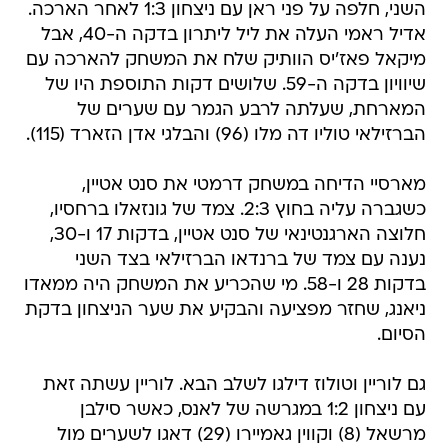
השני, חלפה על פני ראן עם ניצחון 1:3 לאחר הארכה.
אדיל ראמי העלה את ליל ליתרון בדקה ה-40, אבל
מיקאל פאז'יס הוותיק שלח את המשחק להארכה עם
שיוויון בדקה ה-59. שלושים דקות התוספת היו של
המארחת, שעלתה לרבע הגמר עם שערים של
הברזילאי טוליו דה מלו (96) והבלגי אדן הזארד (115).
מארסיי הדיחה במשחק דרמטי את סנט אטיין,
כשגברה עליה בחוץ 2:3. צמד של גונזאלו ברחסיו,
חלוצה הארגנטינאי של סנט אטיין, בדקות 17 ו-30,
נענה עם צמד של ברנדאו הברזילאי בצד השני
בדקות 28 ו-58. מי שהכריע את המשחק היה ממאדו
ניאנג, שחזר מפציעה והבקיע את שער הניצחון בדקת
הסיום.
גם לוריין וטולוז דילגו לשלב הבא. לוריין עשתה זאת
עם ניצחון 1:2 במגרשה של לאנס, כאשר סילבן
מרשאל (8) וקווין גאמיירו (29) דאגו לשערים מול