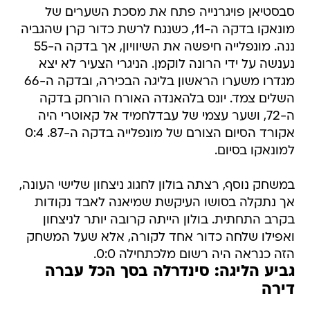
סבסטיאן פויגרנייה פתח את מסכת השערים של
מונאקו בדקה ה-11, כשנגח לרשת כדור קרן שהגביה
ננה. מונפלייה חיפשה את השיוויון, אך בדקה ה-55
נענשה על ידי הרונה לוקמן. הניגרי הצעיר לא יצא
מגדרו משערו הראשון בליגה הבכירה, ובדקה ה-66
השלים צמד. יונס בלהאנדה האורח הורחק בדקה
ה-72, ושער עצמי של עבדלחמיד אל קאוטרי היה
אקורד הסיום הצורם של מונפלייה בדקה ה-87. 0:4
למונאקו בסיום.
במשחק נוסף, רצתה בולון לחגוג ניצחון שלישי העונה,
אך נתקלה בסושו העיקשת שמיאנה לאבד נקודות
בקרב התחתית. בולון הייתה קרובה יותר לניצחון
ואפילו שלחה כדור אחד לקורה, אלא שעל המשחק
הזה כנראה היה רשום מלכתחילה 0:0.
גביע הליגה: סינדרלה בסך הכל עברה
דירה