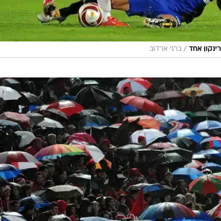
/
ינקון אחד
ברני ארדוב