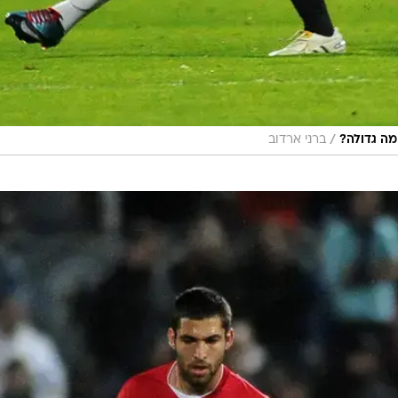
/
מה גדולה?
ברני ארדוב