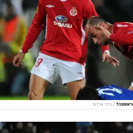
/
ראשונה?
ברני ארדוב