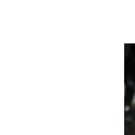
ט1
מחוץ לקווים
4-4-2
משרד החוץ
רץ על הקווים
ספורט בחקירה
סוגרים שנה
מונדיאל 2014
בראש ובראשונה
אליפות אפריקה 2015
יורו צעירות 2013
לונדון 2012
יורו 2012