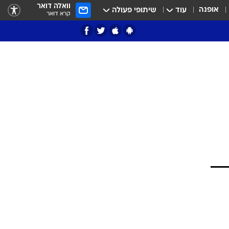
וואלה דואר
אופנה
עוד
שיתופי פעולה
קרא דואר
ציון 3
דאבל דריבל
י