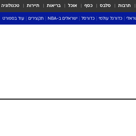
תרבות
סלבס
כסף
אוכל
בריאות
תיירות
טכנולוגיה
ראלי
כדורגל עולמי
כדורסל
ישראלים ב-NBA
תקצירים
עוד בספורט
ליגה אנגלית
ליגת העל
דני אבדיה
מונדיאל 2026
 העל
ליגה ספרדית
דאבל דריבל
NBA
נה
ליגה איטלקית
יורוליג וכדורסל אירופי
טבלאות
ו
ליגה גרמנית
ליגה לאומית
פודקאסטים
ליגה צרפתית
נבחרות ישראל בכדורסל
מסכמים מחזור
שראל
ליגת האלופות
כדורסל נשים
אבא של שבת
ית
הליגה האירופית
מעל הטבעת
דרום אמריקה
סערה בממלכה
טניס
טראש טוק
ספורט אמריקא
פוקר