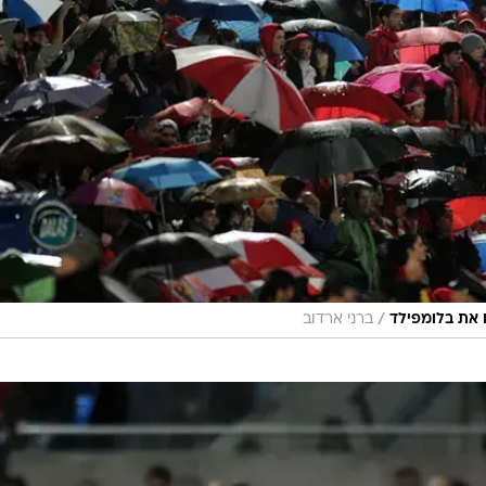
/
 את בלומפילד
ברני ארדוב