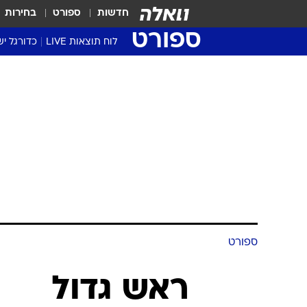
חדשות
ספורט
בחירות
ספורט
לוח תוצאות LIVE
כדורגל יש
ליגת העל Winner
סטט' ליגת
גביע המדי
גביע הטוט
שגרירים
נבחרות י
ליגה לאומ
ליגה א'
ספורט
ראש גדול