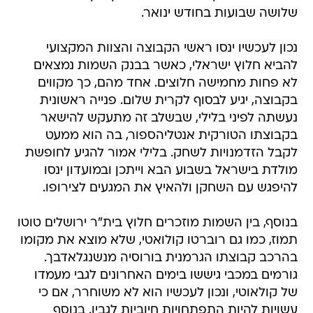
שלושה שבועות בחודש ינואר.
נכון לעכשיו ינסו ראשי הקבוצה והצוות המקצועי
להביא חלוץ ישראלי, כאשר בבנק השמות נמצאים
לא פחות מחמישה חלוצים. אחד מהם, כך מקווים
בקבוצה, יגיע לבסוף לקרית שלום. פנייה ראשונית
נעשתה לפיני בלילי, שבשלב זה מתעקש להישאר
בקבוצתו הטורקית אנטליהספור, בה הוא ממעט
לקבל הזדמנויות לשחק. בלילי אמור להגיע לחופשת
מולדת בישראל בשבוע הבא וייתכן ובמועדון ינסו
להיפגש עם השחקן ולהאיץ את המגעים לצירופו.
בנוסף, בין השמות מוזכרים חלוץ בית"ר ירושלים טוטו
תמוז, כמו גם רוברטו קולואטי, שלא מוצא את מקומו
בהרכב קבוצתו הגרמנית בורוסיה מנשנגלאדבך.
גורמים במכבי גיששו בימים האחרונים לגבי מעמדו
של קולאוטי, ונכון לעכשיו הוא לא משוחרר, אם כי
עשויות להיות התפתחויות חיוביות לגביו. בנוסף