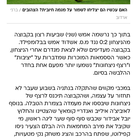
/
האם עכשיו הם יצליחו לשמור על מגמה חיובית? הצהובים
ברני
ארדוב
בתוך כך נרשמה אמש (שני) שביעות רצון בקבוצה
מהניצחון 0:2 נגד מ.ס. אשדוד אמש בבלומפילד.
בקבוצה מעדיפים שלא לצאת מגדרם אחרי הניצחון,
כאשר הססמאות המוכרות שמדברות על "יציבות"
ו"רצף ניצחונות" נשמעו יותר מפעם אחת בחדר
ההלבשה בסיום.
במכבי מקווים שהתקלה בנתניה בשבוע שעבר לא
תחזור על עצמה, ושהקבוצה תיכנס לרצף של
ניצחונות שיבססו את מעמדה בצמרת הטבלה. בנוסף
לאיביצ'ה אילייב ואנדריי קומאץ' שהצטיינו והחלוץ
יובל אבידור שכבש סוף סוף שער ליגה ראשון, מי
שקיבל את מירב המחמאות היה הבלם הצעיר ניסו
קפילוטו, שפתח בהרכב והציג משחק נקי מטעויות,