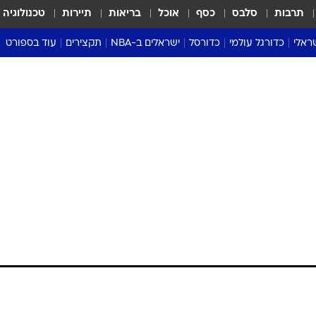
תרבות
סלבס
כסף
אוכל
בריאות
תיירות
טכנולוגיה
ראלי
כדורגל עולמי
כדורסל
ישראלים ב-NBA
תקצירים
עוד בספורט
ליגה אנגלית
ליגת העל
דני אבדיה
מונדיאל 2026
 העל
ליגה ספרדית
דאבל דריבל
NBA
נה
ליגה איטלקית
יורוליג וכדורסל אירופי
טבלאות
ו
ליגה גרמנית
ליגה לאומית
פודקאסטים
ליגה צרפתית
נבחרות ישראל בכדורסל
מסכמים מחזור
שראל
ליגת האלופות
כדורסל נשים
אבא של שבת
ית
הליגה האירופית
מעל הטבעת
דרום אמריקה
סערה בממלכה
טניס
טראש טוק
ספורט אמריקא
פוקר