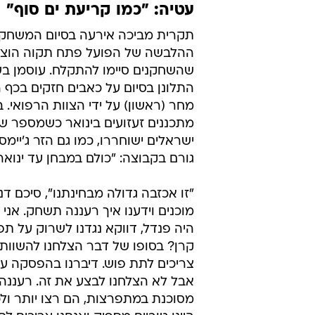
עטיה: "כמו קריעת ים סוף"
תקרית מביכה אירעה בסיום המשחק
ההלבשה של הפועל פתח תקוה הוצף
שהשחקנים סיימו להתקלח. עוסמן בש
התלונן בסיום על כאבים חזקים בכף רג
מחר (ראשון) על ידי הצוות הרפואי. ב
מתכננים זעזועים בינואר כשמספר ש
ישראלים ישוחררו, כמו גם הזר ג'יימס 
גורם בקבוצה: "כולם במבחן עד ינואר"
"זו אכזבה גדולה מבחינתנו", סיכם דני 
מוכנים וידענו איך רעננה תשחק. אני 
היה פנדל, דווקא נגדנו לשרוק על תפ
קרן? בסופו של דבר הצלחנו להשוות, 
צריכים לתת פוש. דיברנו בהפסקה על
אבל לא הצלחנו לבצע את זה. רעננה 
מסוכנת במתפרצות, הם רצו יותר ולכן