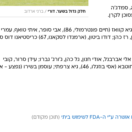
ה, סמדג'ה
/
חלק גדול בשער. דורי
ברני ארדוב
וכן לקרן.
הרכב הפועל רעננה: שאול סמדג'ה; גיא קוואז (חיים פונטרמולי, 86), אבי סופר, איתי טואף, עמרי
עטיה; תמיר פור, גיל קופר, סטיבן כהן, רז כהן; דודו ביטון, (ארמנדו לסקאנו, 67) 
אברבנל, אודי חנון, גל כהן, ג'ורג' גברו; עידן סרור, קובי
דג'אני (ג'יימס קוקו לומל, 80), איאד חוטבא (אסי בוזגלו, 46), גיא צרפתי; עוסמן בשירו (נפצע
ה-FDA לשימוש ביתי