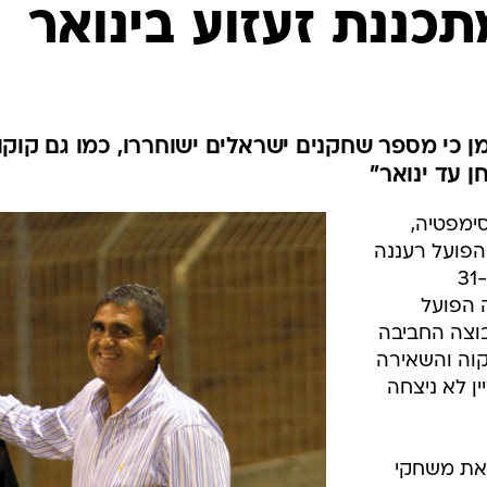
ענפים נוספים
כננת זעזוע בינואר
לוח שידורים
החידה של ספור
ארכיון מדורים
כתבו לנו
סד לרעננה 2:1, מסתמן כי מספר שחקנים ישראלים ישוחררו, כמו גם קוקו
ן עד ינואר"
ימפטיה,
הפועל רעננה
חגגה הערב (שבת) אירוע היסטורי. ה-31
השיגה הפועל
בוצה החביבה
 פתח תקוה והשאירה
ן לא ניצחה
 את משחקי