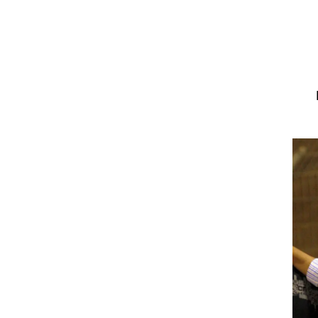
ט1
מחוץ לקווים
4-4-2
משרד החוץ
רץ על הקווים
ספורט בחקירה
סוגרים שנה
מונדיאל 2014
בראש ובראשונה
אליפות אפריקה 2015
יורו צעירות 2013
לונדון 2012
יורו 2012