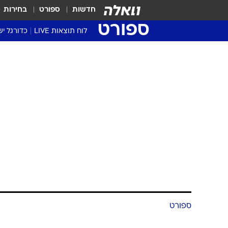
חדשות
ספורט
בחירות
ספורט
לוח תוצאות LIVE
כדורגל יש
ליגת העל Winner
סטט' ליגת
גביע המדי
גביע הטוט
שגרירים
נבחרות י
ליגה לאומ
ליגה א'
ספורט