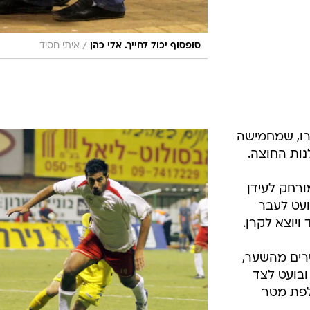
/
סופסוף יכול לחייך. אלי כהן
איתי חסיד
שירו, שמחמישה
נות החוצה.
 מורחק לעידן
ועט לעבר
ויוצא לקרן.
למי מקבל כדור כ-20 מטרים מהשער,
ובועט לצד
לפת מטר