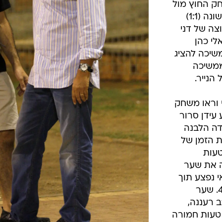
חק החוץ מול
מכבי נתניה, השיגה רעננה נקודה ראשונה (1:1)
צה של דני
לי כהן
שיכה להציג
ממשיכה
הנייר.
ורי וראו משחק
בפתיחה. בדקה ה-37 נגע עידן סרור
דה הלבנה
רון 0:1. בתוספת הזמן של
עות
ה את שער
י נפצע תוך
כדי כיבוש השער והוחלף בדקה ה-48. שער
 על ידי כוכב רעננה,
 טעות חמורה