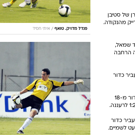
 קרן של סטיבן
ייק מהנקודה.
/
פנדל מדויק. טואף
איתי חסיד
צד שמאל,
ה הרחבה
עביר כדור
דקה 61: גול! סטיבן כהן פרץ ובעט כדור מ-18
מעביר כדור
ט לשמיים.