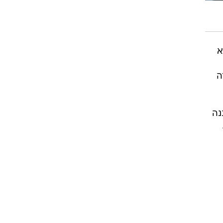
א
ה
נה