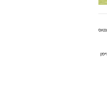
כריסטיאנו דוס סנטוס
 - איימן