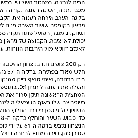
הבית לנתניה. במחזור השלישי, במש
בליגה. הערב אירחה רעננה את הקבו
ניראון בקופסה ששוב האירה פנים לא
ושחקניו. מנגד, הפועל פתח תקוה ממ
יכולת לא יציבה. הקבוצה של ניראון 
לאכזב דווקא מול היריבות הנוחות, על 
רק 200 צופים חזו בניצחון ההיסט
חלש מאוד 
בידו ברחבה, ואיתי טואף דייק מהנקו
והעלה את רעננה לית
המחצית הראשונה תיקן סרור את הט
כשפריצה שלו באגף השמאלי הוליד
השוויון של עוסמן בשירו. החלוץ הגנא
הניצחון נכבש בדקה ה-61
סטיבן כהן, שירה מחוץ לרחבה וניצל