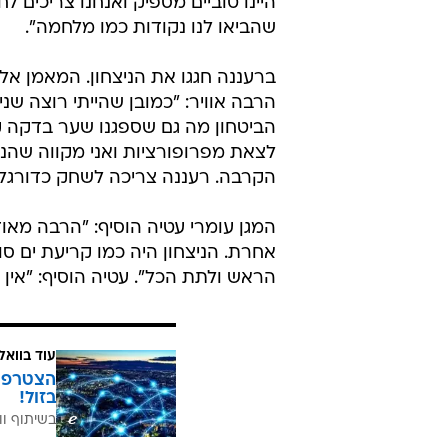
היינו טוביים מספיק ואנחנו צריכים לח
שהביאו לנו נקודות כמו מלחמה".
ברעננה חגגו את הניצחון. המאמן אל
הרבה אוויר: "כמובן שהייתי רוצה שנ
הביטחון מה גם שספגנו שער בדקה ק
לצאת מפרופורציות ואני מקווה שהני
הקרבה. רעננה צריכה לשחק כדורגל פ
המגן עומרי עטיה הוסיף: "הרבה מאוד
אחרת. הניצחון היה כמו קריעת ים ס
הראש ולתת הכל". עטיה הוסיף: "אין 
עוד בוואל
בזול!
בשיתוף וו