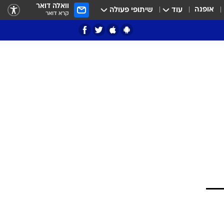
וואלה דואר
אופנה
עוד
שיתופי פעולה
קרא דואר
ציון 3
דאבל דריבל
י