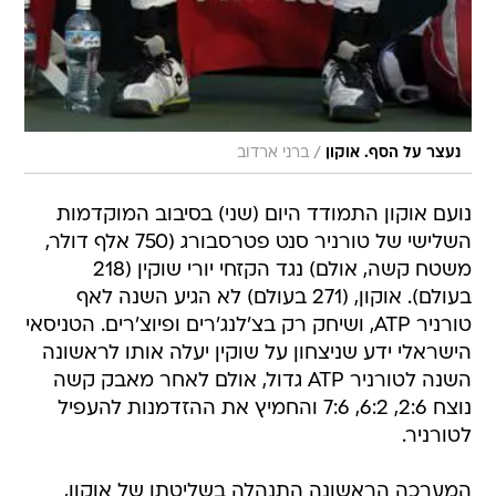
/
נעצר על הסף. אוקון
ברני ארדוב
נועם אוקון התמודד היום (שני) בסיבוב המוקדמות
השלישי של טורניר סנט פטרסבורג (750 אלף דולר,
משטח קשה, אולם) נגד הקזחי יורי שוקין (218
בעולם). אוקון, (271 בעולם) לא הגיע השנה לאף
טורניר ATP, ושיחק רק בצ'לנג'רים ופיוצ'רים. הטניסאי
הישראלי ידע שניצחון על שוקין יעלה אותו לראשונה
השנה לטורניר ATP גדול, אולם לאחר מאבק קשה
נוצח 2:6, 6:2, 7:6 והחמיץ את ההזדמנות להעפיל
לטורניר.
המערכה הראשונה התנהלה בשליטתו של אוקון,