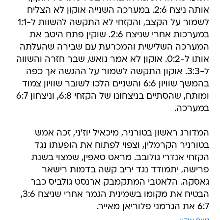
אותה ניצח 2:6. במערכה השנייה אוקון לא הצליח
לשמור על הקצב, והקזחי לא התקשה להשוות ל-1:1
במערכות אחרי שניצח 2:6. שוקין פתח היטב את
המערכה השלישית והמכרעת עם שבירה שהעלתה
אותו ל-0:2. אוקון לא אמר נואש, שבר חזרה והשווה
ל-3:3. אוקון התקשה לשמור על ההגשה אך כפה
בהמשך שוויון 6:6 והשניים הלכו לשובר שוויון צמוד
ומותח, שהסתיים בניצחונו של הקזחי 6:8, וניצחון 6:7
במערכה.
המדורג ראשון בטורניר, מיכאיל יוז'ני, זכה אמש
בטורניר הקרמלין, וצפוי לפתוח את הופעתו נגד
הקזחי אנדרי גולובב. מראט סאפין, שמצוי בשנת
פרישה, יתמודד נגד יריב קשה בדמות רישאר
גאסקה. הלאטבי המתקמבק ארנסט גולביס כבר
הבטיח את מקומו בשמינית הגמר אחרי שניצח 3:6,
6:7 את הגרמני פלוריאן מאייר.