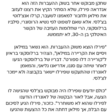
שחקן מבוקש אחר בשוק ההעברות הזה הוא
אנדראה פירלו, שלא הסתיר הקיץ את רצונו לעזוב
את מילאן ולחבור למאמנו לשעבר, קרלו אנצ'לוטי
בצ'לסי. אלא שאם לשפוט לפי נשיא הרוסונרי, סילביו
ברלוסקוני, הרי שחלומות העזיבה של הקשר
האיטלקי בן ה-30, לא יתממשו.
"פירלו הוצא משוק ההעברות. הוא נשאר במילאן
ויסיים את הקריירה במילאן", הצהיר ברלוסקוני בראיון
ל"קוריירה דלו ספורט". דבריו של ברלוסקוני הגיעו
לאחר שיחה עם סגנו, אדריאנו גליאני, והמאמן
לאונרדו שהתעקש שפירלו יישאר בקבוצה ולא יימכר
לצ'לסי.
"כולם יודעים שפירלו היה מבוקש בצ'לסי שהגישה לו
הצעה, אבל לאור הבקשה של לאונרדו הודענו
לפירלו שהוא לא משוחרר". כזכור, פירלו הגיע לסיכום
עם הבלוז, אך מילאן דחתה את כל ההצעות שהגיעו