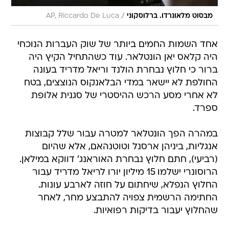
/
מבסוט מלאונרדו. ברלוסקוני
AP, Riccardo De Luca
אחד השמות החמים ביותר של שוק העברות הנוכחי
היה קלאס יאן הונטלאר. עוד כשהתחיל הקיץ היה
ברור כי חלוץ נבחרת הולנד וריאל מדריד בעונה
החולפת לא יישאר במדי הבלאנקוס הנוצצים, בטח
לא אחרי מסע הרכש ההיסטרי של סגנית אלופת
ספרד.
במהרה הפך הונטלאר למטרה עבור שלל קבוצות
אנגליות, ביניהן ארסנל וטוטנהאם, אלא שהיום
(רביעי), חתם חלוץ נבחרת האוראנג' דווקא במילאן.
הרוסונרי ישלמו 15 מיליון יורו לריאל מדריד עבור
החלוץ הנפלא, שיחתום על חוזה לארבע עונות.
החתימה הרשמית צפויה להתבצע מחר, לאחר
שהחלוץ יעבור בדיקות רפואיות.