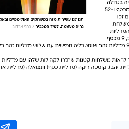
ה בגודלה
במכביה, השיגה 49 מדליות זהב, 45 מכסף ו-52
ם זכו
תנו לנו עשירית מזה במשחקים האולימפיים ובאמ
המשלחת
/
נהיה מעצמה. לפיד המכביה
ברני ארדוב
מדליות
הייתה רוסיה, שהשיגה 15 מדליות זהב, 9 מכסף
 לראות משלחות קטנות שחזרו לקהילות שלהן עם מדליות
ת זהב), קוסטה ריקה (מדליית כסף) וונצואלה (מדליית ארד