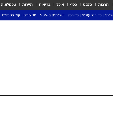
תרבות
סלבס
כסף
אוכל
בריאות
תיירות
טכנולוגיה
ראלי
כדורגל עולמי
כדורסל
ישראלים ב-NBA
תקצירים
עוד בספורט
ליגה אנגלית
ליגת העל
דני אבדיה
מונדיאל 2026
 העל
ליגה ספרדית
דאבל דריבל
NBA
נה
ליגה איטלקית
יורוליג וכדורסל אירופי
טבלאות
ו
ליגה גרמנית
ליגה לאומית
פודקאסטים
ליגה צרפתית
נבחרות ישראל בכדורסל
מסכמים מחזור
שראל
ליגת האלופות
כדורסל נשים
אבא של שבת
ית
הליגה האירופית
מעל הטבעת
דרום אמריקה
סערה בממלכה
טניס
טראש טוק
ספורט אמריקא
פוקר