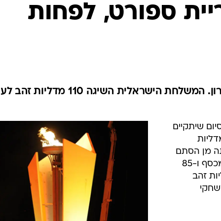
ענפים נוספים
ית ספורט, לפחות
לוח שידורים
החידה של ספור
ארכיון מדורים
כתבו לנו
המכביה ה-18 תינעל הערב בלטרון. המשלחת הישראלית השיגה 110 מד
 הסיום שיתקיים
דליות
ה מן הסתם
ברובן, והשיגה 110 מדליות זהב, 117 מכסף ו-85
ראל השיגה 62 מדליות זהב
הב במשחקי