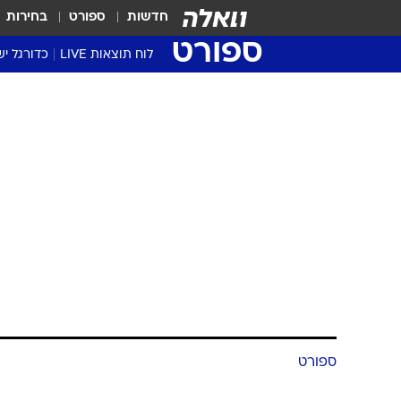
חדשות
ספורט
בחירות
ספורט
לוח תוצאות LIVE
כדורגל יש
ליגת העל Winner
סטט' ליגת
גביע המדי
גביע הטוט
שגרירים
נבחרות י
ליגה לאומ
ליגה א'
ספורט