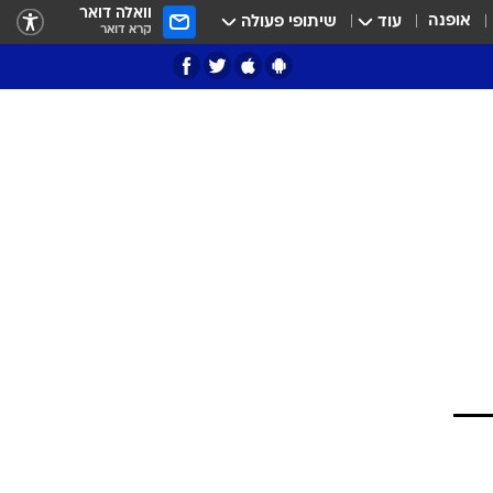
וואלה דואר
אופנה
עוד
שיתופי פעולה
קרא דואר
ציון 3
דאבל דריבל
י