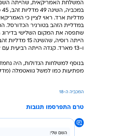
המשלחת האמריקאית, שהייתה השני
מדליות ארד. ראוי לציין כי האמריקאי
במדליית הזהב בטורניר הכדורסל. 
שתפסה את המקום השלישי בדירוג ה
ו-13 מארד. קנדה הייתה רביעית עם 9 מדליות זהב ואוסטרליה חמישית עם שלוש מדליות זהב בלבד.
בנוסף למשלחות הגדולות, היה נחמד
מפתיעות כמו למשל גוואטמלה (מדלייי
המכביה ה-18
טרם התפרסמו תגובות