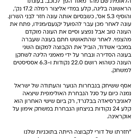
הלאומית שם מהר מאוד הפך לכוכב. בעונתו
הראשונה בליגה, קלע במדי אליצור רמלה 17.2 נק',
והוסיף 5.3 אס', כשבסיום אותה עונה חזר לבני השרון.
עונה לאחר מכן עבר להפועל יקנעם/מגידו, פתח את
העונה טוב אבל נפצע וסיים את העונה מוקדם
מהצפוי. לאחר שהתאושש חתם בעונה שעברה
במכבי אשדוד, הוביל את הקבוצה למקום השני
בעונה הסדירה ונבחר על ידי מאמני הליגה לשחקן
העונה כשהוא רושם 22.0 נקודות ו-6.3 אססיסטים
למשחק.
אסף ששיחק בנבחרות הנוער והעתודה של ישראל
נמנה כיום על סגל הנבחרת האולימפית שיצאה
לאוניברסיאדה בבלגרד, רק ביום שישי האחרון הוא
קלע 24 נקודות בניצחון הנבחרת במשחק אימון על
אוקראינה.
"חזרתו של דורי לקבוצה הייתה בתוכניות שלנו