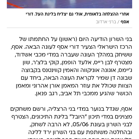
אחרי ההצלחה בלאומית, אולי גם יצליח בליגת העל. דורי
/
אסף
ברני ארדוב
בני השרון הודיעה היום (ראשון) על החתמתו של
הרכז הישראלי הצעיר דורי אסף לעונה הבאה. אסף,
ששיחק במהלך העונה שעברה במדי מכבי אשדוד,
מצטרף לבן רייס, אלעד הופמן, קוקי בלצ'ר, שון
ג'יימס, אוגונה אוניקווה והאמין קווינטנס בקבוצה
שבונה דן שמיר לקראת העונה הבאה, ביחד עם
הצוות שכולל את עוזר המאמן אורן אהרוני ומאמן
הכושר שהגיע ממכבי תל אביב, רגב פנאן.
אסף, שגדל בנוער במדי בני הרצליה, ורשם משחקים
מצוינים במדי תיכון "היובל" בליגת התיכונים, הצטרף
לבני השרון בעונת 05/06, לא הרבה לשחק,
ובהחלטה משותפת עם בני השרון ירד לליגה