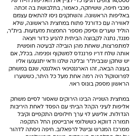
14,000 צופים הגיעו כדי לציין את האליפות ה-11 של
מכבי חיפה, ששיחקה, כאמור, בתלבושת בה זכתה
באליפות הראשונה. והשחקנים ניסו להתאים עצמם
לאווירה עם כדורגל פתוח במחצית הראשונה, שלא
הוליד שערים וסיפק מספר החמצות מזעזעות. בית"ר,
מנגד, נתנה לקבוצה הביתית להניע כדור ויצאה
למתפרצות, שאחת מהן הובילה לבעיטה חופשית
אותה שלח דריו פרננדס למשקוף ופנימה. בכלל, אם
יש שחקן שבבית"ר ובליגה שלנו ודאי יתגעגעו אליו
בעונה הבאה, זהו הארגנטינאי האלגנטי, שגם במשחק
לפרוטוקול היה רמה אחת מעל כל היתר, כששערו
הראשון מספק בונוס ראוי.
במחצית השנייה הבינו הירוקים שאסור לסיים משחק
אליפות לעיני הקהל הביתי עם הפסד לאחת היריבות
הגדולות. אלישע לוי ערך חילופים התקפיים וקיבל
תמורה דווקא כששלומי ארבייטמן החל התקפה
ממרכז המגרש ובישל לרפאלוב. חיפה ניסתה לדהור