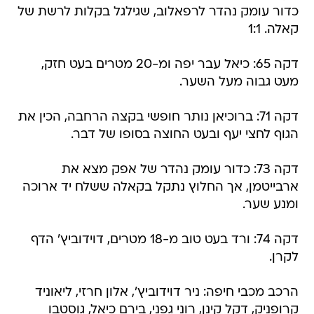
כדור עומק נהדר לרפאלוב, שגילגל בקלות לרשת של
קאלה. 1:1
דקה 65: כיאל עבר יפה ומ-20 מטרים בעט חזק,
מעט גבוה מעל השער.
דקה 71: ברוכיאן נותר חופשי בקצה הרחבה, הכין את
הגוף לחצי יעף ובעט החוצה בסופו של דבר.
דקה 73: כדור עומק נהדר של אפק מצא את
ארבייטמן, אך החלוץ נתקל בקאלה ששלח יד ארוכה
ומנע שער.
דקה 74: ורד בעט טוב מ-18 מטרים, דוידוביץ' הדף
לקרן.
הרכב מכבי חיפה: ניר דוידוביץ', אלון חרזי, ליאוניד
קרופניק, דקל קינן, רוני גפני, בירם כיאל, גוסטבו