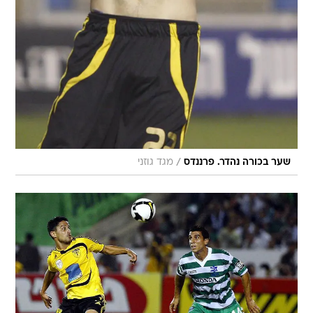
/
שער בכורה נהדר. פרננדס
מגד גוזני