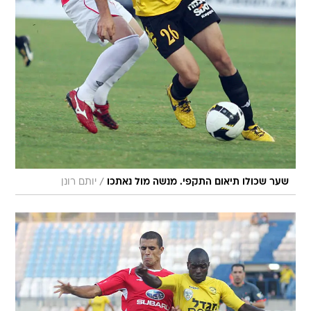
/
שער שכולו תיאום התקפי. מנשה מול נאתכו
יותם רונן