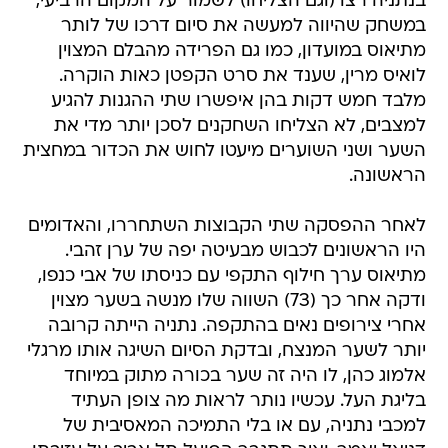
בנתניה רצו (וגם הצליחו) לשמור על המקום הרביעי,
במשחק שהיווה למעשה את סיום דרכו של לותר
מתיאוס במועדון, כמו גם הפרידה מהבלם המצוין
לואיס מרין, שענד את סרט הקפטן כאות הוקרה.
מלבד חמש דקות בהן איפשרו שתי ההגנות להגיע
למצבים, לא הצליחו השחקנים לסכן יותר מדי את
השער ושני השוערים מיעטו לחוש את הכדור במחצית
הראשונה.
לאחר ההפסקה שתי הקבוצות השתחררו, והאדומים
היו הראשונים לכבוש מבעיטה יפה של ערן זהבי.
מתיאוס ערך חילוף התקפי עם כניסתו של אבי כנפו,
ודקה אחר כך (73) השווה שלו מנשה בשער מצוין
אחרי צירופים נאים בהתקפה. נתניה הייתה קרובה
יותר לשער המנצח, ובדקת הסיום השיגה אותו מרגלי
אלמוג כהן, לו היה זה שער בכורה מתוק במיוחד
בליגת העל. עכשיו נותר לראות מה צופן העתיד
למכבי נתניה, עם או בלי התמיכה המאסיבית של