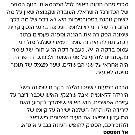
מכבי פתח תקוה ראויה לכל המחמאות. בנוף המוזר
של הכדורגל הישראלי, העובדה שקבוצה שאין על מה
לשחק נוהגת בספורטיביות היא לא דבר של מה בכך.
החבורה של רוני לוי נלחמה ועקצה ברגע הנכון. קרית
שמונה הפקירה את ההגנה וספגה פעמיים בתוך
דקה. תחילה היה זה עומר דמארי שגלגל מול דני
עמוס בדקה ה-79, כעבור דקה הגיע תורו של עומר
בוקסנבוים לחלוף על פני השוער ולכבוש. דני פרדה
היה אחראי על שני הבישולים. שער מצמק של תומר
סויסה לא עזר.
הרבה דמעות יישפכו הלילה בקרית שמונה בשל
הירידה ללאומית, אבל שרצקי, האיש שכבר דיבר על
עזיבה אפשרית, הוא האיש שיצטרך לקבוע האם
לירידה הזו תהיה השלכה ישירה על קיומו של
המועדון שמייצג את העיר הצפונית בישראל
ולהזכירכם, הספיק להופיע העונה בגביע אופ"א.
אל תפספס