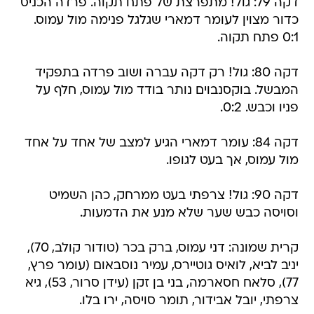
דקה 79: גול! מתפרצת של פתח תקוה. פרדה הכניס
כדור מצוין לעומר דמארי שגלגל פנימה מול עמוס.
0:1 פתח תקוה.
דקה 80: גול! רק דקה עברה ושוב פרדה בתפקיד
המבשל. בוקסנבוים נותר בודד מול עמוס, חלף על
פניו וכבש. 0:2.
דקה 84: עומר דמארי הגיע למצב של אחד על אחד
מול עמוס, אך בעט לגופו.
דקה 90: גול! צרפתי בעט ממרחק, כהן השמיט
וסויסה כבש שער שלא מנע את הדמעות.
קרית שמונה: דני עמוס, ברק בכר (טודור קולב, 70),
יניב לביא, לואיס גוטיירס, עמיר נוסבאום (עומר פרץ,
77), סלאח חסארמה, בני בן זקן (עידן סרור, 53), גיא
צרפתי, יובל אבידור, תומר סויסה, ירו בלו.