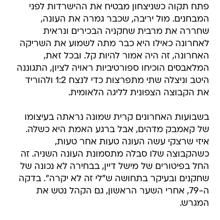
פתח תקוה כשניצחון מבטיח את ההישרדות לפני
המבחנים. מול יריבה, שכבר גמרה את העונה,
שחררה את מרבית שחקניה הבכירים ונראית
לאחרונה כאילו היא כבר מתה לשמוע את השריקה
האחרונה, זה היה אמור להיות קל. ובכל זאת,
המלאבסים הוכיחו ספורטיביות ראויה לציון, התגוננה
היטב וניצלה שתי מתפרצות כדי לנצח 1:2 ולהוריד
את הקבוצה הצפונית לליגה הלאומית.
בשבועות האחרונים קרית שמונה נראתה בעיצומו
של קאמבק מדהים, אבל ברגע האמת היא כשלה.
איזי שרצקי עשה העונה טעות אחר טעות,
כשהקבוצה שלו סבלה מתסמונת העונה השניה. זה
החל בפיטורים של מישל דיין, בבחירה לא נכונה של
שחקנים ובעיקר בתחושה ש"לי זה לא יקרה". בדקה
ה-79, אחרי השער הראשון, גם הקהל נטש את
המגרש.