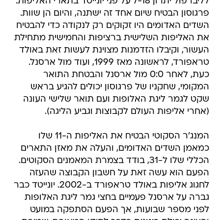
לליברפול יתרון 7-18 על פני יונייטד בתארי האליפות.
פרגוסון הבטיח שיום אחד זה ישתנה, והיום הן שוות.
השדים האדומים היו זקוקים רק לנקודה כדי להבטיח
את האליפות השלישית ברציפות והחמישית מתחילת
העשור, וקיבלו הזדמנות מצוינת לעשות זאת באולד
טראפורד, לראשונה מאז 1999, ועוד מול ארסנל.
כעת, לאחר 0:0 מול ארסנל והבטחת התואר
המקומי, שחקניו של פרגוסון יכולים להגיע בראש
שקט לגמר ליגת האלופות ועם תואר שלישי העונה
(אחרי אליפות העולם לקבוצות וגביע הליגה).
המנג'ר הסקוטי הבטיח את האליפות ה-11 שלו
כמאמן השדים האדומים, והעלה את מאזן התארים
הכללי שלו ל-31, בודד בצמרת המאמנים הסקוטים.
הפעם הוא עשה זאת על חשבון הקבוצה שהעזה
לחגוג אליפות באולד טראפורד ב-2002. יונייטד כבר
גברה על ארסנל פעמיים בחצי גמר ליגת האלופות
לפני מספר שבועות, אך הפעם הסתפקה במועט