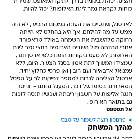
והציגה יכולת בינונית בדרך לתיקו המאופס. שמירת
כוחות לקראת גמר ליגת האלופות? יכול להיות.
לארסנל, שתסיים את העונה במקום הרביעי, לא היה
ממש על מה להילחם, אך היא בהחלט לא הייתה
רחוקה מלהשבית את השמחה באולד טראפורד.
אחרי ההדחה מול השדים האדומים בחצי גמר ליגת
האלופות, לא מעט ביקורות הופנו כלפי ארסן ונגר,
שמצידו המשיך לתת אמון בסגל הצעיר. היום, ללא
עמנואל אדבאיור ועם רובין ואן פרסי כחלוץ יחיד,
ארסנל הצליחה לגרום למספר דפיקות לב על ספסל
המארחים. בסופו של דבר, המעגל נחתם - יונייטד
חגגה אליפות על חשבון יריבתה ועכשיו תנסה לזכות
גם בתואר האירופי.
אל תפספס
פרגוסון רוצה לשמור על טבס
מהלך המשחק