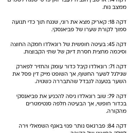
דקה 14: ארשבין הגביה לעבר ואן פרסי שנגח לשמיים
ממצב נוח.
דקה 18: קאריק מצא את רוני, שנגח תוך כדי תנועה
סמוך לקורת שערו של פביאנסקי.
דקה 45: בעיטה חופשית של רונאלדו חמקה החוצה
וסיכמה מחצית חסרת דיוק של שתי הקבוצות.
דקה 71: רונאלדו קיבל כדור עומק והחזיר לפארק
שגילגל לשער החשוף, אך השופט מייק דין פסל את
השער בטענה לנבדל שהתבררה כשגויה.
דקה 79: שוב רונאלדו ניסה להכניע את פביאנסקי
בכדור חופשי, אך הבעיטה חלפה סנטימטרים
מהקורה.
דקה 84: פברגאס נותר פנוי באגף השמאלי וירה