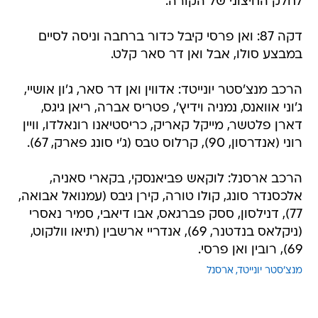
לחלק החיצוני של הקורה.
דקה 87: ואן פרסי קיבל כדור ברחבה וניסה לסיים
במבצע סולו, אבל ואן דר סאר קלט.
הרכב מנצ'סטר יונייטד: אדווין ואן דר סאר, ג'ון אושיי,
ג'וני אוואנס, נמניה וידיץ', פטריס אברה, ריאן גיגס,
דארן פלטשר, מייקל קאריק, כריסטיאנו רונאלדו, וויין
רוני (אנדרסון, 90), קרלוס טבס (ג'י סונג פארק, 67).
הרכב ארסנל: לוקאש פביאנסקי, בקארי סאניה,
אלכסנדר סונג, קולו טורה, קירן גיבס (עמנואל אבואה,
77), דנילסון, ססק פברגאס, אבו דיאבי, סמיר נאסרי
(ניקלאס בנדטנר, 69), אנדריי ארשבין (תיאו וולקוט,
69), רובין ואן פרסי.
מנצ'סטר יונייטד
ארסנל