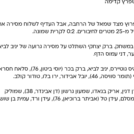
 שפרץ קדימה
יסה לפרוץ מצד שמאל של הרחבה, אבל העדיף לשלוח מסירה א
ת שמונה.
ת"ר במשחק. ברק יצחקי השתלט על מסירה גרועה של יניב לביא
, דני עמוס הדף.
קרית שמונה: דני עמוס, רן קוז'וך, לואיס גוטיירס, יניב לביא, ברק בכר (יוסי בי
בית"ר ירושלים: טברטקו קאלה, אלירן דנין, אריק בנאדו, שמעון גרשון (דן אבינדר, 38), שמוליק
קוזוקין (כריסטיאן אלברז, 62), דוד אמסלם, עידן טל (אביתר ברוכיאן, 76), עידן ורד, עמית בן 