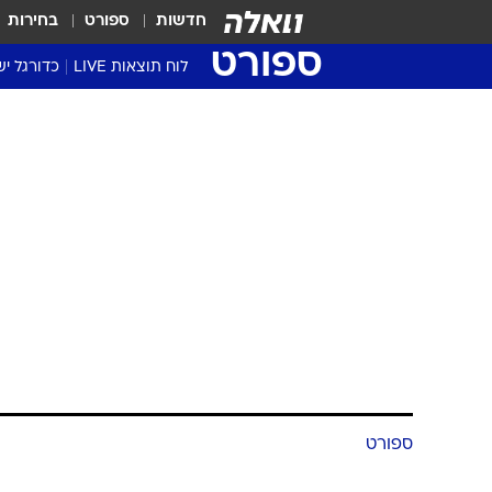
חדשות
ספורט
בחירות
ספורט
לוח תוצאות LIVE
כדורגל יש
ליגת העל Winner
סטט' ליגת
גביע המדי
גביע הטוט
שגרירים
נבחרות י
ליגה לאומ
ליגה א'
ספורט