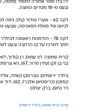
ירו בלו מסר אחורה לתומר סוויסה,
ובעט מ-18 מטרים החוצה.
דקה 62 - שער! טודור קולב נ
לכיוונו של סאלח חסארמה, שבעט טיל מ-25 מטרים לחיבורים. 0:2 לקרי
דקה 78 - הזדמנות ראשונה לבי
חתך למרכז על קו הרחבה ובעט לשער
בני בן זקן (עידן סרור, 67), גיא צרפתי (תומר סוויסה, 46), יובל אבידור, ירו בלו, טודור קולב.
ניר נחום, ברק יצחקי.
עירוני קרית שמונה
בית"ר ירושלים