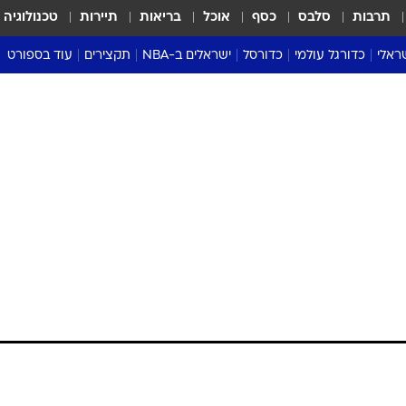
תרבות
סלבס
כסף
אוכל
בריאות
תיירות
טכנולוגיה
ראלי
כדורגל עולמי
כדורסל
ישראלים ב-NBA
תקצירים
עוד בספורט
ליגה אנגלית
ליגת העל
דני אבדיה
מונדיאל 2026
 העל
ליגה ספרדית
דאבל דריבל
NBA
נה
ליגה איטלקית
יורוליג וכדורסל אירופי
טבלאות
ו
ליגה גרמנית
ליגה לאומית
פודקאסטים
ליגה צרפתית
נבחרות ישראל בכדורסל
מסכמים מחזור
שראל
ליגת האלופות
כדורסל נשים
אבא של שבת
ית
הליגה האירופית
מעל הטבעת
דרום אמריקה
סערה בממלכה
טניס
טראש טוק
ספורט אמריקא
פוקר