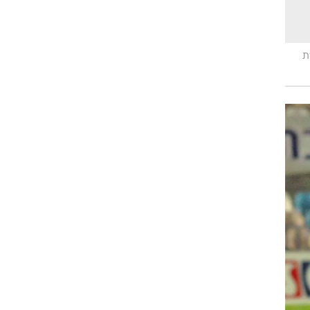
רוגבי וקריקט
גולף
ביליארד
ת
תקצירים