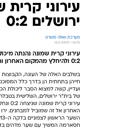
עירוני קרית 
ירושלים 0:2
מערכת וואלה ספורט
16.5.2009 / 16:10
עירוני קרית שמונה נהנתה מיכו
0:2 ולהיחלץ מהמקום האחרון והירידה האוטומטית. בלו (13) וחסארמה (62) כבשו
בשלבים האלה של העונה, הקבוצות 
חייהן בתחתית הן בדרך כלל המסוכנו
ועדיין, קשה למצוא הסבר ליכולת הכ
של בית"ר ירושלים, השלישית בטבלה
עירוני קרית 
האחרון אל זה שמוביל למבחנים. ירו
חסארמה המשיך עם שער מדהים בדקה