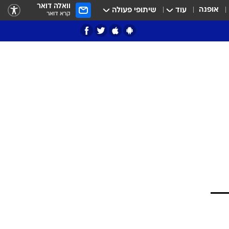
וואלה דואר
אופנה
עוד
שיתופי פעולה
קרא דואר
ציון 3
דאבל דריבל
י