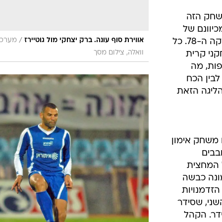
שחק הזה
יוונם של
/
אווירת סוף עונה. ברק יצחקי מול גוטיירז
מערכ
שחקניו של ראובן עטר וגם זה רק בדקה ה-78. כל
וואלה, צילום מסך
ני קרית
פות, מה
לבין הכח
ליגה הזאת
משחק אימון
בבים
 המחצית
ונה כבשה
הזדמנויות
ת השער השני, שסידר
דר. הקהל