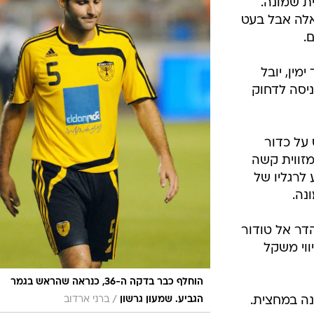
ת שמונה.
אלה אבל בעט
.
 ימין, יובל
יסה לדחוק
ט על כדור
זווית קשה
לרגליו של
 נהדר אל טודור
ווי משקל
הוחלף כבר בדקה ה-36, כנראה שהראש בגמר
מונה במחצית.
/
הגביע. שמעון גרשון
ברני ארדוב