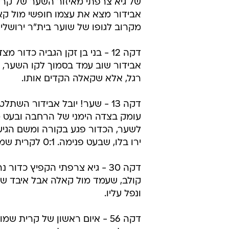
של גיא צרפתי מאיזור השער של קרי
אבידור מצא את עצמו חופשי מול ק
מקרוב לגופו של שוער בית"ר ירושלים
דקה 12 - בני בן זקן הגביה כדור מצד
אבידור שוב עמד בסמוך לקו השער, נ
רגל, אלא שקאלה הקדים אותו.
דקה 13 - שער! יובל אבידור השתל
עומק בצדה הימני של הרחבה ובעט מ
לשער, הכדור פגע בקורה ומשם הגיע 
ירו בלו, שבעט פנימה. 0:1 לקרית שמונה.
דקה 30 - גיא צרפתי הקפיץ כדור
קולב, שעמד מול קאלה אבל איבד שי
ונפל עליו.
דקה 56 - איום ראשון של קרית ש