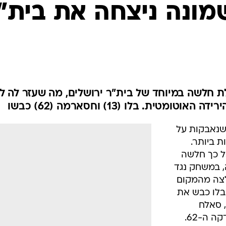
ענפים נוספים
שמונה ניצחה את בית"
לוח שידורים
החידה של ספור
ארכיון מדורים
כתבו לנו
לת חלשה במיוחד של בית"ר ירושלים, מה שעזר לה ל
שנאבקות על
ת ביותר.
ל כך חלשה
, במשחק נגד
שמונה שניצחה 0:2 ונחלצה מהמקום
 בלו כבש את
השער הראשון לצפוניים בדקה ה-13, סאלח
 ה-62.