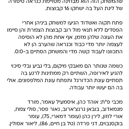
שהמשחק הזה הוא מבחינה מסויימת כנראה סיפורה
של ליגת העל בה ישחקו 16 קבוצות.
פתח תקוה ואשדוד הגיעו למשחק ביניהן אחרי
הפסדים ללא תנאי מול רוב קבוצות הצמרת והן סיימו
את העונה שלהן מזמן. אף אחת מהן לא הוסיפה
לעצמה יותר מדי כבוד וכנראה שהערב הן לא
התכוונו לעבוד קשה מדי והמשחק הסתיים ב-0:0.
כשמה שנותר הם מאבקי מיקום, בלי גביע ובלי סיכוי
להגיע לאירופה, השתיים רק ממתינות לרגע בה
תסתיים עונת הכדורגל ותפתח עונת המלפפונים. אולי
בה הם יעשו יותר עבודה.
מכבי פ"ת: אוהד כהן, איסמעיל עאמר, מורד
מגמאדוב, בובאן גרנצ'ארוב, נאור פסר, סולי צמח,
אורי לוזון, לירן כהן (עומר דמארי, 75), עומר
בוקסנבוים, דני פרדה (טל בן חיים, 86), ליאור אסולין.