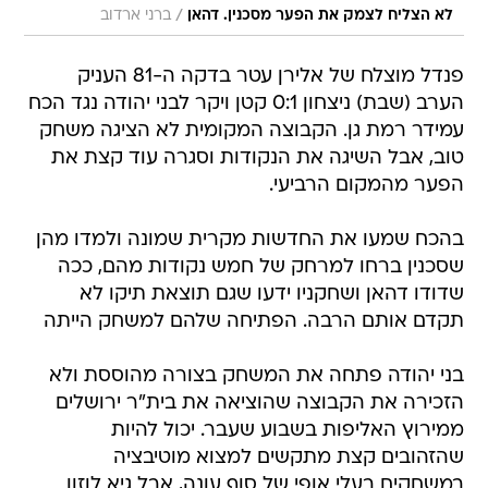
/
לא הצליח לצמק את הפער מסכנין. דהאן
ברני ארדוב
פנדל מוצלח של אלירן עטר בדקה ה-81 העניק
הערב (שבת) ניצחון 0:1 קטן ויקר לבני יהודה נגד הכח
עמידר רמת גן. הקבוצה המקומית לא הציגה משחק
טוב, אבל השיגה את הנקודות וסגרה עוד קצת את
הפער מהמקום הרביעי.
בהכח שמעו את החדשות מקרית שמונה ולמדו מהן
שסכנין ברחו למרחק של חמש נקודות מהם, ככה
שדודו דהאן ושחקניו ידעו שגם תוצאת תיקו לא
תקדם אותם הרבה. הפתיחה שלהם למשחק הייתה
בני יהודה פתחה את המשחק בצורה מהוססת ולא
הזכירה את הקבוצה שהוציאה את בית"ר ירושלים
ממירוץ האליפות בשבוע שעבר. יכול להיות
שהזהובים קצת מתקשים למצוא מוטיבציה
במשחקים בעלי אופי של סוף עונה, אבל גיא לוזון