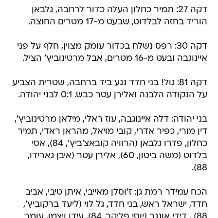
דקה 27: תמיר כחלון העלה כדור לרחבה, גלבאן
הוריד בחזה לבלדוט, שבעט מ-17 מטרים החוצה.
דקה 30: רפס נשלח בכדור עומק מצוין, חלף על פני
איינוגבה ובעט מ-16 מטרים, אבל מרטינוביץ' הציל.
דקה 81: גול! בני חדד נגע ביד ברחבה, שטרית הצביע
על הנקודה הלבנה ואלירן עטר כבש. 0:1 לבני יהודה.
בני יהודה: דלה איינוגבה, עוז ראלי, מילאן מרטינוביץ',
דין מורי, כפיר אדרי, קובי מויאל, מהראן ראדי, תמיר
כחלון, פדרו גלבאן (הרוויה קובאצ'ביץ', 84), אסי
בלדוט (משה ביטון, 60), אלירן עטר (איבן גארידו,
88).
הכח עמידר רמת גן: ז'וסלן מאייבי, איתן טיבי, אביב
חדד, ישראל ראש, בני חדד, גל לוי (ליעד ברקוביץ',
88) , דידי אונגר (יוסי פליקר, 84), עידן ויצמן, עומר