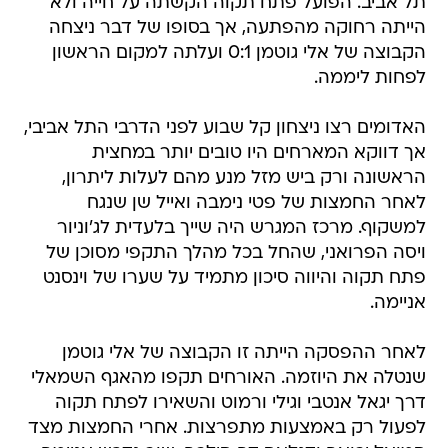
תל אביב. הפועל פתח תקוה הקשתה על חייה ולא
הייתה רחוקה מהפתעה, אך בסופו של דבר ניצחה
הקבוצה של אלי גוטמן 0:1 ועלתה למקום הראשון
לפחות ליממה.
האדומים רצו ניצחון קל שבוע לפני הדרבי התל אביבי,
אך דווקא המארחים היו טובים יותר במחצית
הראשונה ורק ביש מזל מנע מהם לעלות ליתרון,
לאחר החמצות של פטי נימבה ואייל שן שנגח
למשקוף. מרכז המגרש היה שייך בלעדית לג'וניור
ויסה הפרואני, שהחל בכל מהלך התקפי מסוכן של
פתח תקוה והיווה סיכון מתמיד על שערו של וינסנט
אניימה.
לאחר ההפסקה הייתה זו הקבוצה של אלי גוטמן
שנטלה את היוזמה. האורחים תקפו מהאגף השמאלי
דרך יגאל אנטבי וגילי ורמוט והשאירו לפתח תקוה
לפעול רק באמצעות מתפרצות. אחרי החמצות מצד