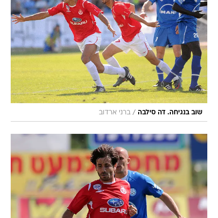
/
שוב בנגיחה. דה סילבה
ברני ארדוב