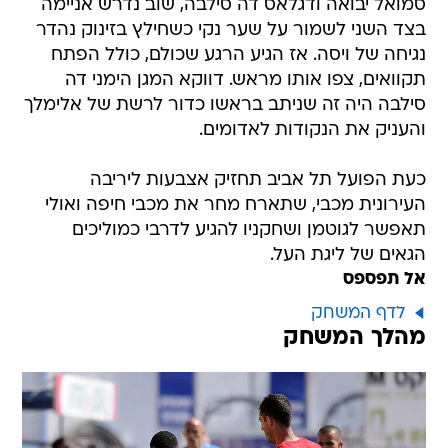
סמואל יבואה ודגלאס דה סילבה, שוב נדרש אניימה
בצד השני לשמור על שער נקי כשחילץ בזינוק נהדר
נגיחה של ויסה. אז הגיע הרגע שכולם, כולל הפתח
תקוואים, צפו אותו מראש. דווקא המגן הימני דה
סילבה היה זה שניתב בראשו כדור לרשת של אלימלך
והעניק את הנקודות לאדומים.
כעת הפועל תל אביב תחזיק אצבעות ליריבה
העירונית מכבי, שתארח מחר את מכבי חיפה ואולי
תאפשר לגוטמן ושחקניו להגיע לדרבי כמוליכים
הגאים של ליגת העל.
אל תפספס
לדף המשחק
מהלך המשחק