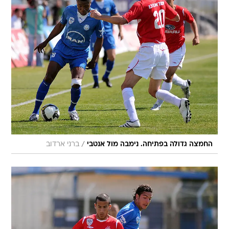
/
החמצה גדולה בפתיחה. נימבה מול אנטבי
ברני ארדוב