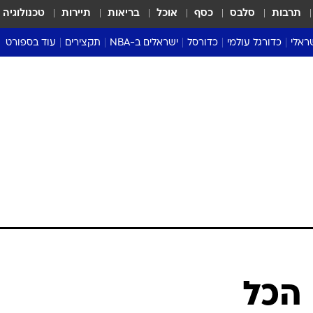
תרבות
סלבס
כסף
אוכל
בריאות
תיירות
טכנולוגיה
ראלי
כדורגל עולמי
כדורסל
ישראלים ב-NBA
תקצירים
עוד בספורט
ליגה אנגלית
ליגת העל
דני אבדיה
מונדיאל 2026
 העל
ליגה ספרדית
דאבל דריבל
NBA
נה
ליגה איטלקית
יורוליג וכדורסל אירופי
טבלאות
ו
ליגה גרמנית
ליגה לאומית
פודקאסטים
ליגה צרפתית
נבחרות ישראל בכדורסל
מסכמים מחזור
שראל
ליגת האלופות
כדורסל נשים
אבא של שבת
ית
הליגה האירופית
מעל הטבעת
דרום אמריקה
סערה בממלכה
טניס
טראש טוק
ספורט אמריקא
 הכל
פוקר