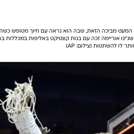
ענפים נוספים
לוח שידורים
החידה של ספור
ארכיון מדורים
ה המעט מביכה הזאת, שבה הוא נראה עם חיוך מטופש כשה
ג'ינו אוריימה זכה עם בנות קונטיקט באליפות במכללות ב
כתבו לנו
לו להשתטות (צילום: AP)