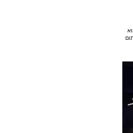
ט1
מחוץ לקווים
וא
תום
4-4-2
משרד החוץ
רץ על הקווים
ספורט בחקירה
סוגרים שנה
מונדיאל 2014
בראש ובראשונה
אליפות אפריקה 2015
יורו צעירות 2013
לונדון 2012
יורו 2012