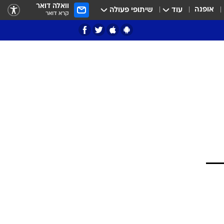
וואלה דואר
אופנה
עוד
שיתופי פעולה
קרא דואר
ציון 3
דאבל דריבל
י