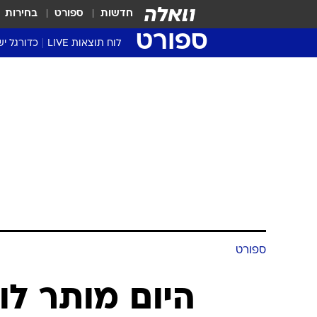
חדשות
ספורט
בחירות
ספורט
לוח תוצאות LIVE
כדורגל יש
ליגת העל Winner
סטט' ליגת
גביע המדי
גביע הטוט
שגרירים
נבחרות י
ליגה לאומ
ליגה א'
ספורט
היום מותר לו