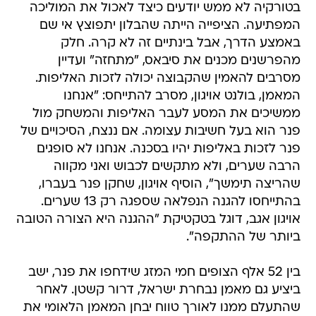
בטורקיה לא ממש יודעים כיצד לאכול את המוליכה
המפתיעה. הציפייה הייתה שהבלון יתפוצץ אי שם
באמצע הדרך, אבל בינתיים זה לא קרה. חלק
מהפרשנים מכנים את סיבאס, "מתחזה" ועדיין
מסרבים להאמין שהקבוצה יכולה לזכות האליפות.
המאמן, בולנט אויגון, מסרב להתייחס: "אנחנו
ממשיכים את המסע לעבר האליפות והמשחק מול
פנר הוא בעל חשיבות עצומה. אם ננצח, הסיכויים של
פנר לזכות באליפות יהיו בסכנה. אנחנו לא סופגים
הרבה שערים, ולא מתקשים לכבוש ואני מקווה
שהריצה תימשך", הוסיף אויגון, שחקן פנר בעברו,
בהתייחסו להגנה הנפלאה שספגה רק 13 שערים.
אויגון אגב, דוגל בטקטיקת "ההגנה היא הצורה הטובה
ביותר של ההתקפה".
בין 52 אלף הצופים חמי המזג שידחפו את פנר, ישב
ביציע גם מאמן נבחרת ישראל, דרור קשטן. לאחר
שהתעלם ממנו לאורך טווח יבחן המאמן הלאומי את