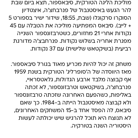
מוליכת הליגה הטורקית, סיבאספור, תצא ביום שבת
להר הגעש באיסטנבול של פנרבחצ'ה, איצטדיון
הסוקרו סרקוגלו (שבת, 18:55, שידור ישיר בספורט 5
+ לייב). סיבאס המפתיעה מוליכה את הטבלה עם 45
נקודות אחרי 21 מחזורים, כשטרבזונספור השנייה
מפגרת אחריה בשלוש נקודות. פנרחבצ'ה מדורגת
רביעית (בשיקטאש שלישית) עם 37 נקודות.
משחק זה יכול להיות מכריע מאוד בגורל סיבאספור.
מאז היווסדה של ה'סופרליג' הטורקית בשנת 1959
אף קבוצה מלבד ארבע הגדולות, גלאטסראיי,
פנרבחצ'ה, בשיקטאש וטרבזונספור, לא זכתה
באליפות, כשהפעם האחרונה שזכתה טרבזונספור
ולא קבוצה מאיסטנבול הייתה ב-1984. כך שאם
סיבאס, לה הפסד אחד ב-15 המשחקים האחרונים,
לא תנוצח היא תוכל להרגיש שיש יכולתה לעשות
היסטוריה השנה בטורקיה.