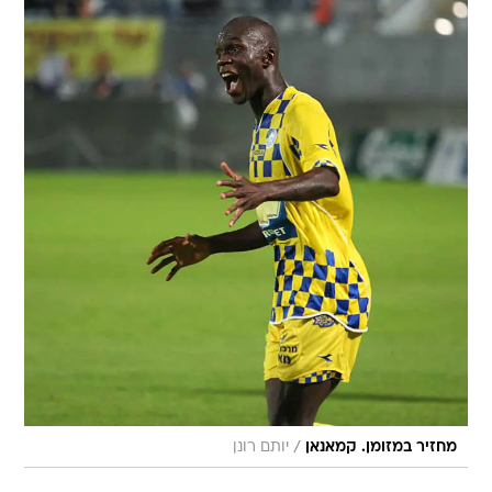
/
מחזיר במזומן. קמאנאן
יותם רונן