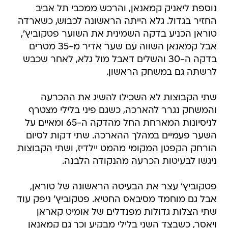
נוספת ליאניק קמאנאן, והרכש ממכבי תל אביב
החזיר בגדול. גלא הייתה הראשונה לכבוש, כשארדה
טוראן הכניע בדקה השמינית את השוער פטקוביץ',
אבל קמאנאן השווה עם שער אדיר מ-35 מטרים
בדקה ה-30 והשלים דאבל מול גלא, לאחר שכבש
לרשתה גם במשחק הראשון.
שתי הקבוצות לא השכילו להשיג את ההכרעה
והמשחק נגרר להארכה, כשגם פיני בלילי מצטרף
לניסיונות המארחת החל מהדקה ה-65 ומאיים על
השער פעמיים במהלך ההארכה. שתי דקות לסיום
הורחק הקפטן המקומי מהמט יילדיז, ושתי הקבוצות
ניגשו לבעיטות הכרעה מהנקודה הלבנה.
פטקוביץ' עצר את הבעיטה הראשונה של טוראן,
אבל גם מוחמד מסיבאס החטיא. פטקוביץ' ניפק עוד
שתי הצלות גדולות מפנדלים של אומיט קאראן
ויאסר, כשבצד השני בלילי מבקיע וכך גם קמאנאן