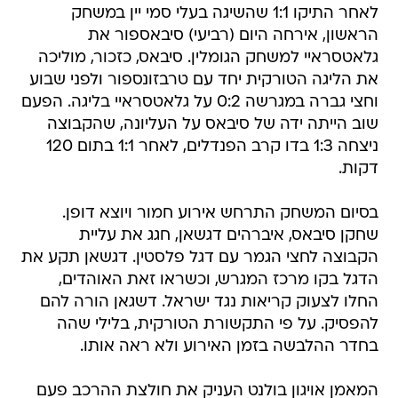
לאחר התיקו 1:1 שהשיגה בעלי סמי יין במשחק
הראשון, אירחה היום (רביעי) סיבאספור את
גלאטסראיי למשחק הגומלין. סיבאס, כזכור, מוליכה
את הליגה הטורקית יחד עם טרבזונספור ולפני שבוע
וחצי גברה במגרשה 0:2 על גלאטסראיי בליגה. הפעם
שוב הייתה ידה של סיבאס על העליונה, שהקבוצה
ניצחה 1:3 בדו קרב הפנדלים, לאחר 1:1 בתום 120
דקות.
בסיום המשחק התרחש אירוע חמור ויוצא דופן.
שחקן סיבאס, איברהים דגשאן, חגג את עליית
הקבוצה לחצי הגמר עם דגל פלסטין. דגשאן תקע את
הדגל בקו מרכז המגרש, וכשראו זאת האוהדים,
החלו לצעוק קריאות נגד ישראל. דשגאן הורה להם
להפסיק. על פי התקשורת הטורקית, בלילי שהה
בחדר ההלבשה בזמן האירוע ולא ראה אותו.
המאמן אויגון בולנט העניק את חולצת ההרכב פעם