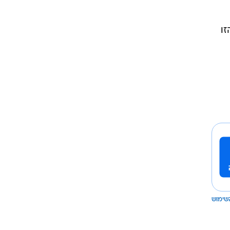
רוגבי וקריקט
גולף
זו
ביליארד
תקצירים
שימוש