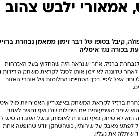
ענפים נוספים
 אמאורי ילבש צהוב
לוח שידורים
החידה של ספור
ארכיון מדורים
כתבו לנו
ולה, קיבל בסופו של דבר זימון ממאמן נבחרת ברזיל
עת בכורה נגד איטליה
 לנבחרת ברזיל. אחרי שנראה היה שהחלוץ בעל האזרחות
לאחר שדונגה לא זימן אותו לסגל לקראת משחק הידידות נ
שחק אצל ליפי. בכך הסתיימו החלומות של אוהדי האזורי
ם.
חרת ברזיל לקראת המשחק באיצטדיון האמירויות מול איטל
 הוא שיפר משמעותית את היכולות שלו ואף נחשב לאחד
ה הוא לא שיחק באף נבחרת לאומית, ובשל העובדה שיש לו
ל לפתע מאבק על שירותיו, כשהשחקן יודע שהופעה אחת
 שיתלה את נעליו.