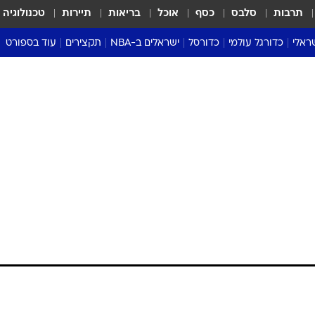
תרבות
סלבס
כסף
אוכל
בריאות
תיירות
טכנולוגיה
ראלי
כדורגל עולמי
כדורסל
ישראלים ב-NBA
תקצירים
עוד בספורט
ליגה אנגלית
ליגת העל
דני אבדיה
מונדיאל 2026
 העל
ליגה ספרדית
דאבל דריבל
NBA
נה
ליגה איטלקית
יורוליג וכדורסל אירופי
טבלאות
ו
ליגה גרמנית
ליגה לאומית
פודקאסטים
ליגה צרפתית
נבחרות ישראל בכדורסל
מסכמים מחזור
שראל
ליגת האלופות
כדורסל נשים
אבא של שבת
ית
הליגה האירופית
מעל הטבעת
דרום אמריקה
סערה בממלכה
טניס
טראש טוק
ספורט אמריקא
פוקר