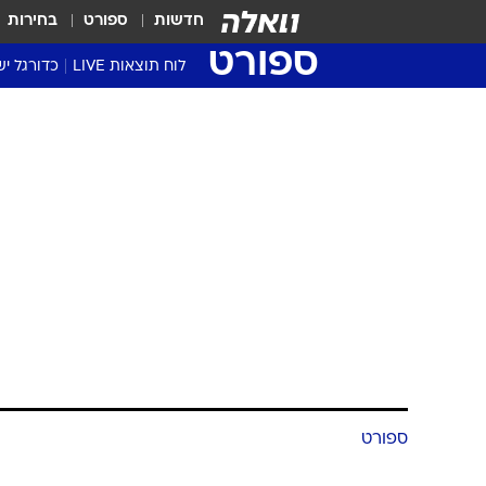
חדשות
ספורט
בחירות
ספורט
לוח תוצאות LIVE
כדורגל יש
ליגת העל Winner
סטט' ליגת
גביע המדי
גביע הטוט
שגרירים
נבחרות י
ליגה לאומ
ליגה א'
ספורט