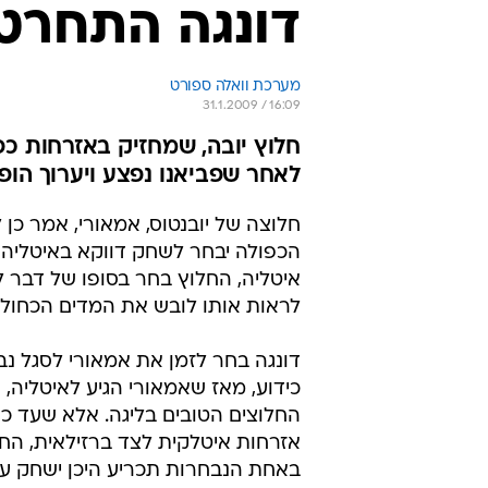
דונגה התחרט,
מערכת וואלה ספורט
31.1.2009 / 16:09
חלוץ יובה, שמחזיק באזרחות כפ
לאחר שפביאנו נפצע ויערוך הופ
חלוצה של יובנטוס, אמאורי, אמר כן
הכפולה יבחר לשחק דווקא באיטליה 
איטליה, החלוץ בחר בסופו של דבר ל
לראות אותו לובש את המדים הכחולי
דונגה בחר לזמן את אמאורי לסגל נב
כידוע, מאז שאמאורי הגיע לאיטליה,
החלוצים הטובים בליגה. אלא שעד כ
אזרחות איטלקית לצד ברזילאית, הח
באחת הנבחרות תכריע היכן ישחק עד