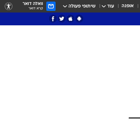
וואלה דואר
אופנה
עוד
שיתופי פעולה
קרא דואר
ציון 3
דאבל דריבל
י