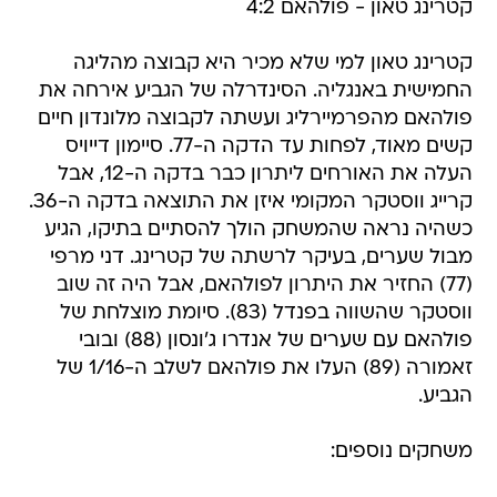
קטרינג טאון - פולהאם 4:2
קטרינג טאון למי שלא מכיר היא קבוצה מהליגה
החמישית באנגליה. הסינדרלה של הגביע אירחה את
פולהאם מהפרמיירליג ועשתה לקבוצה מלונדון חיים
קשים מאוד, לפחות עד הדקה ה-77. סיימון דייויס
העלה את האורחים ליתרון כבר בדקה ה-12, אבל
קרייג ווסטקר המקומי איזן את התוצאה בדקה ה-36.
כשהיה נראה שהמשחק הולך להסתיים בתיקו, הגיע
מבול שערים, בעיקר לרשתה של קטרינג. דני מרפי
(77) החזיר את היתרון לפולהאם, אבל היה זה שוב
ווסטקר שהשווה בפנדל (83). סיומת מוצלחת של
פולהאם עם שערים של אנדרו ג'ונסון (88) ובובי
זאמורה (89) העלו את פולהאם לשלב ה-1/16 של
הגביע.
משחקים נוספים: