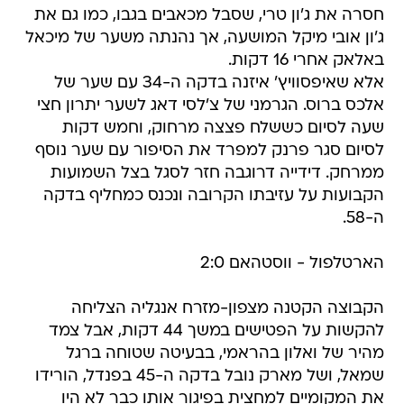
חסרה את ג'ון טרי, שסבל מכאבים בגבו, כמו גם את
ג'ון אובי מיקל המושעה, אך נהנתה משער של מיכאל
באלאק אחרי 16 דקות.
אלא שאיפסוויץ' איזנה בדקה ה-34 עם שער של
אלכס ברוס. הגרמני של צ'לסי דאג לשער יתרון חצי
שעה לסיום כששלח פצצה מרחוק, וחמש דקות
לסיום סגר פרנק למפרד את הסיפור עם שער נוסף
ממרחק. דידייה דרוגבה חזר לסגל בצל השמועות
הקבועות על עזיבתו הקרובה ונכנס כמחליף בדקה
ה-58.
הארטלפול - ווסטהאם 2:0
הקבוצה הקטנה מצפון-מזרח אנגליה הצליחה
להקשות על הפטישים במשך 44 דקות, אבל צמד
מהיר של ואלון בהראמי, בבעיטה שטוחה ברגל
שמאל, ושל מארק נובל בדקה ה-45 בפנדל, הורידו
את המקומיים למחצית בפיגור אותו כבר לא היו