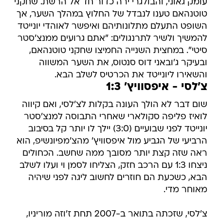
עומק גאוני, והבולגרי ירה כדור חד אל הרשת. שחקני
טוטנהאם טענו לנבדל של החלוץ במהלך השער, אך
השופט התעלם מתלונותיהם ואיפשר לאוהדי יונייטד
להמשיך ולשיר לתרנגולים: "אתם גרועים ממנצ'סטר
סיטי". במחצית השנייה החמיצו שחקני טוטנהאם,
ובעיקר ג'ובאני דוס סנטוס, את השער המשווה
והשאירו ליונייטד את הכרטיס לשלב הבא.
צ'לסי - איפסוויץ' 1:3
שום דבר לא הולך העונה בקלות לצ'לסי, ואם קיווה
לואיז פליפה סקולארי שאחרי התבוסה למנצ'סטר
יונייטד לפני שבועיים (3:0) יילך לו יותר קל בסיבוב
הרביעי של הגביע מול איפסוויץ' מהצ'מפיונשיפ, הוא
ראה שזה קצת יותר מסובך ממה שחשב. הכחולים
ניצחו 1:3 עם הרכב חזק, הצליחו לסמן וי ועלו לשלב
הבא, כשכעת הם חוזרים לחשוב ליגה לפני שיהיה
מאוחר מדי.
צ'לסי, שזכתה בתואר ב-2007 תחת ז'וזה מוריניו,