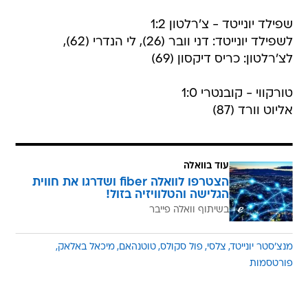
שפילד יונייטד - צ'רלטון 1:2
לשפילד יונייטד: דני וובר (26), לי הנדרי (62),
לצ'רלטון: כריס דיקסון (69)
טורקווי - קובנטרי 1:0
אליוט וורד (87)
עוד בוואלה
הצטרפו לוואלה fiber ושדרגו את חווית
הגלישה והטלוויזיה בזול!
בשיתוף וואלה פייבר
מנצ'סטר יונייטד
צלסי
פול סקולס
טוטנהאם
מיכאל באלאק
פורטסמות