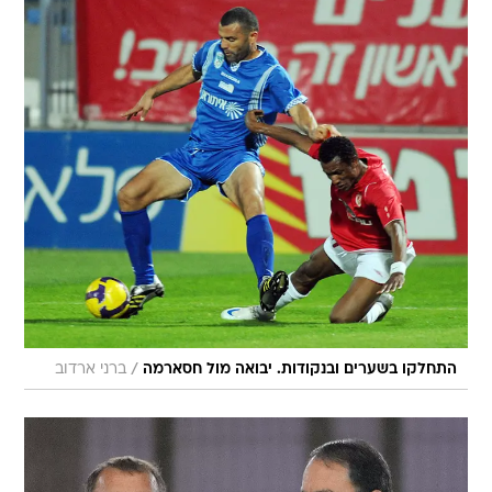
/
התחלקו בשערים ובנקודות. יבואה מול חסארמה
ברני ארדוב