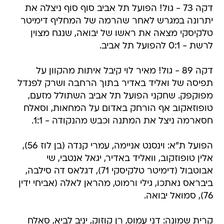
דקה 73 - גול! הפועל תל אביב סוף סוף ניצלה את
יתרונה במגרש לאחר שהרמה של המחליף דימיטר
טלקיסקי מצאה את ראשו של יבואה, שנגח מצוין
לרשת - 0:1 להפועל תל אביב.
דקה 89 - גול! מאיר לוי קיבל איתות מהקוון על
תפיסה של ואליד באדיר בתוך הרחבה ושרק לפנדל
מפוקפק. שחקני הפועל תל אביב השתולל מזעם,
טופוזאקוב אף הורחק באדום על המחאות, וסאלח
חסארמה ניצל את המתנה וכבש מהנקודה - 1:1.
הפועל ת"א: וינסנט אניימה, עמרי קנדה (בן לוז 56),
אלין טופוזקוב, וואליד באדיר, יגאל אנטבי, שי
אבוטבול (דימיטר טלקיסקי 71), דגלאס דה סילבה,
ביבראס נאתכו, גילי ורמוט, מהראן לאלה (אביחי ידין
76), סמואל יבואה.
קרית שמונה: דני עמוס, רן קוזוק, יניב לביא, סאלח