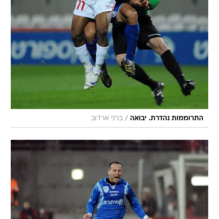
/
התרוממות נהדרת. יבואה
ברני ארדוב