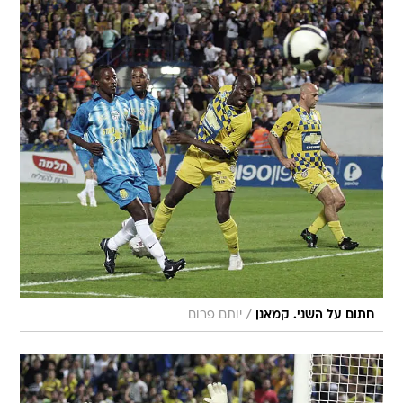
/
חתום על השני. קמאנן
יותם פרום