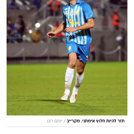
/
חזר להיות חלוץ אימתני. מקרייב
יותם רונן