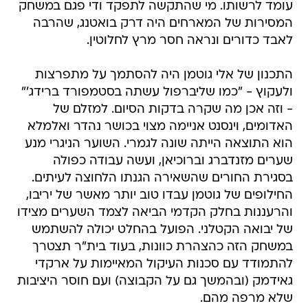
עומד לרשותו. מי שהתקשה לתפקד ודי פגם במשחק
המסירות של המארחים היה דרק בואטנג, שהרבה
לאבד כדורים ונראה חסר מרץ לחלוטין.
התכנון של אלי גוטמן היה להסתמך על מתפרצות
ולעקוץ - "כמו שליברפול עשתה בסטמפורד ברידג'"
- וזה אכן מה שקרה בדקות הסיום. למזלם של
האדומים, וינסנט אניימה מצוי בכושר נהדר ואלמלא
הוא התוצאה הייתה שונה לגמרי. השוער הניגרי מנע
שערים מזנדברג וברוכיאן, ועשה עבודה כפולה
בסגירת החורים שהשאירה הגנתו הלחוצה לעיתים.
החילופים של גוטמן עבדו טוב יותר מאשר של יריבו,
והרעננות בחלק הקדמי הביאה לצמד השערים מצידו
של יבואה הקטלני. הפועל בהחלט יכולה להשתמש
במשחק הזה כהצהרת כוונות, בעוד בית"ר תצטרך
להתמודד עם סכנות העיקול המאיימות על ארקדי
גאידמק (ובהמשך גם על הקבוצה) ועם חוסר היציבות
שלא מרפה מהם.