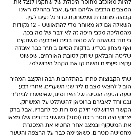
להיות מאוכזב מחוסר היכולת של שחקניו לנצל את
המצבים הרבים אליהם הגיעו, אבל בהחלט ראינו
קבוצה מחוברת שמשחקת כדורגל נעים לעין.
השאלה אם לא מאוחר מדי להתאושש - 12 נקודות
מהמוליכה מכבי חיפה זה לא דבר של מה בכך,
בייחוד כשאתה לא מנצח בבית (ארבעה משחקים
ואף ניצחון בטדי). בדקות הסיום בית"ר כבר איבדה
שליטה והבלאגן שיחק לטובת האורחים, שפשוט
עקצו פעמיים והשתיקו את הקהל הירושלמי.
שתי הקבוצות פתחו בהתלהבות רבה והקצב המהיר
הוביל לחצאי מצבים ליד שני השערים. אחרי רבע
שעה הגיעה הנסיגה של האדומים, שאיפשרו לבית"ר
ובמיוחד לאבירם ברוכיאן להשתלט על המשחק.
הקשר הירושלמי חילק מסירות פז לחבריו, אבל ברק
יצחקי היה חסר ריכוז (ומזל) כששני כדורים שלו מצאו
את המשקוף ובמצב אחר החטיא את המסגרת
מחמישה מטרים, כשאניימה כבר על הרצפה והשער