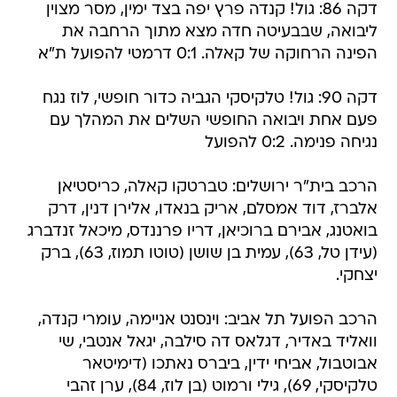
דקה 86: גול! קנדה פרץ יפה בצד ימין, מסר מצוין
ליבואה, שבבעיטה חדה מצא מתוך הרחבה את
הפינה הרחוקה של קאלה. 0:1 דרמטי להפועל ת"א
דקה 90: גול! טלקיסקי הגביה כדור חופשי, לוז נגח
פעם אחת ויבואה החופשי השלים את המהלך עם
נגיחה פנימה. 0:2 להפועל
הרכב בית"ר ירושלים: טברטקו קאלה, כריסטיאן
אלברז, דוד אמסלם, אריק בנאדו, אלירן דנין, דרק
בואטנג, אבירם ברוכיאן, דריו פרננדס, מיכאל זנדברג
(עידן טל, 63), עמית בן שושן (טוטו תמוז, 63), ברק
יצחקי.
הרכב הפועל תל אביב: וינסנט אניימה, עומרי קנדה,
וואליד באדיר, דגלאס דה סילבה, יגאל אנטבי, שי
אבוטבול, אביחי ידין, ביברס נאתכו (דימיטאר
טלקיסקי, 69), גילי ורמוט (בן לוז, 84), ערן זהבי