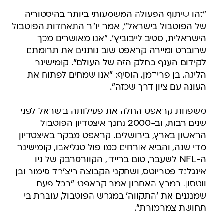
"זהו שיתוף הפעולה המשמעותי ביותר בהיסטוריה
של הפוטבול בישראל", אמר יו"ר התאחדות הפוטבול
הישראלית, סטיב לייבוביץ'. "אנו מאושרים מכך
שרוברט ומיירה קראפט שוב נותנים את תרומתם
לקידום הענף בחלק הזה של העולם". קומישינר
הליגה, בן פרידמן, הוסיף: "אנו שמחים לפתוח את
העונה עם ציון דרך שכזה".
משפחת קראפט החלה את פעילותה בישראל לפני
שנים רבות, וב-2000 נחנך איצטדיון הפוטבול
הראשון בארץ, בירושלים. קראפט מבקר באיצטדיון
מדי שנה, והביא אורחים כמו פול טגליאבו, קומישינר
ה-NFL לשעבר, טום בריידי, הקוורטרבק של ניו
אינגלנד פטריוטס, ושחקני הקבוצה ריצ'רד סימור ובן
ווטסון. במרץ האחרון אמר קראפט: "בכל פעם
שמנגנים את 'התקווה' במגרש הפוטבול, עוברת בי
תחושת צמרמורת".