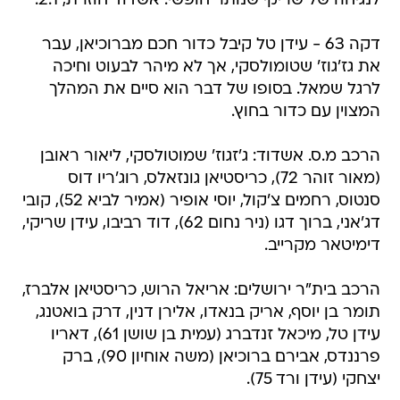
לנגיחה של שריקי שנותר חופשי. אשדוד חוזרת, 2:1.
דקה 63 - עידן טל קיבל כדור חכם מברוכיאן, עבר
את גז'גוז' שטומולסקי, אך לא מיהר לבעוט וחיכה
לרגל שמאל. בסופו של דבר הוא סיים את המהלך
המצוין עם כדור בחוץ.
הרכב מ.ס. אשדוד: ג'זגוז' שמוטולסקי, ליאור ראובן
(מאור זוהר 72), כריסטיאן גונזאלס, רוג'ריו דוס
סנטוס, רחמים צ'קול, יוסי אופיר (אמיר לביא 52), קובי
דג'אני, ברוך דגו (ניר נחום 62), דוד רביבו, עידן שריקי,
דימיטאר מקרייב.
הרכב בית"ר ירושלים: אריאל הרוש, כריסטיאן אלברז,
תומר בן יוסף, אריק בנאדו, אלירן דנין, דרק בואטנג,
עידן טל, מיכאל זנדברג (עמית בן שושן 61), דאריו
פרננדס, אבירם ברוכיאן (משה אוחיון 90), ברק
יצחקי (עידן ורד 75).