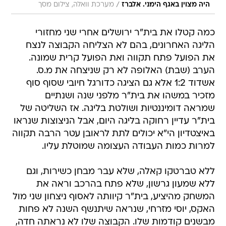
/
היה מצוין באגף הימני. אלברז
מערכת וואלה, צילום מסך
כמה קטלו את בית"ר ירושלים אחרי שני מחזורי
הליגה האחרונים, בהם לא הצליחה הקבוצה לנצח
את הפועל פתח תקווה ואת הפועל קרית שמונה.
הערב (שבת) האלופה לא רק שניצחה את מ.ס.
אשדוד 1:2 אלא גם הציגה כדורגל חיובי שסוף סוף
מזכיר במשהו את בית"ר מלפני שנה ושנתיים
שמראה דומיננטיות ושולטת בליגה. אז השליטה של
בית"ר עדיין רחוקה בליגה היום, אבל הניצוצות שנראו
באיצטדיון הי"א יכולים לתת לראובן עטר הרבה תקווה
למרות כמות העבודה העצומה שמוטלת עליו.
ללא טברטקו קאלה, שלא עבר מבחן כשירות, וגם
ללא שמעון גרשון, שלא פתח בהרכב וראה את
המשחק מהיציע, בית"ר קיוותה לאסוף ניצחון שני מול
האקס, יוסי מזרחי, שנראה שיתנשף השנה לא פחות
מבשנים קודמות שלו. הקבוצה שלו לא נראתה חדה,