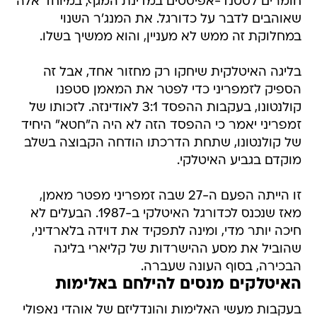
חומרים לסטנד-אפיסטים במדינת המגף, במיוחד אלה
שאוהבים לדבר על כדורגל. את המנג'ר השנוי
במחלוקת זה ממש לא מעניין, והוא ממשיך בשלו.
בליגה האיטלקית שיחקו רק מחזור אחד, אבל זה
הספיק לזמפריני כדי לפטר את המאמן סטפנו
קולנטונו, בעקבות ההפסד 3:1 לאודינזה. לזכותו של
זמפריני יאמר כי ההפסד הזה לא היה ה"חטא" היחיד
של קולנטונו, שתחת הדרכתו הודחה הקבוצה בשלב
מוקדם בגביע האיטלקי.
זו הייתה הפעם ה-27 שבה זמפריני מפטר מאמן,
מאז שנכנס לכדורגל האיטלקי ב-1987. הבעלים לא
חיכה יותר מדי, ומינה לתפקיד את דוידה בלארדיני,
שהוביל את מסע ההישרדות של קליארי בליגה
הבכירה, בסוף העונה שעברה.
האיטלקים מנסים להילחם באלימות
בעקבות מעשי האלימות והונדליזם של אוהדי נאפולי