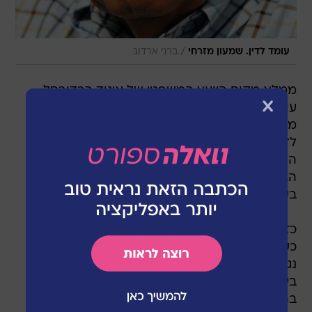
/
עומד לדין. שמעון מזרחי
ברני ארדוב
ממלא מקום היועץ המשפטי של איגוד הכדורסל,
עו"ד רונן ויינברג, שיגר היום (רביעי) מכתב למשרדי
מכבי תל אביב ובו הודיע כי הקבוצה עתידה לעמוד
לדין בגין פרשת גיא פניני, בשל הטענה כי הקבוצה
החתימה את השחקן בעודו מחזיק בחוזה לעונה
הבאה בקבוצה אחרת. גם גיא פניני צפוי לעמוד לדין
בשל אותה סיבה, חתימה על חוזה כפול.
כזכור, הפועל ירושלים פנתה לאיגוד הכדורסל לפני
כשבועיים לאחר שגיא פניני הסיר את העתירה שלו
נגד הקבוצה. פניני מחזיק בחוזה לעונה נוספת
בירושלים, אך בחוזה סעיף המשחרר אותו לאירופה
בתנאים מסוימים. לטענת פניני הוא עמד בתנאי