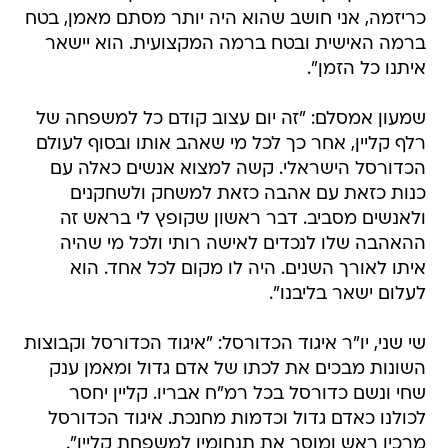
כריזמה, אני חושב שהוא היה יותר מסתם מאמן, בטח
ברמה האישית ובטח ברמה המקצועית. הוא יישאר
איתנו כל הזמן".
שמעון אמסלם: "זה יום עצוב קודם כל למשפחה של
רלף קליין, אחר כך לכל מי שאהב אותו ובסוף לעולם
הכדורסל הישראלי. קשה למצוא אנשים כאלה עם
כנות כזאת עם אהבה כזאת למשחק ולשחקנים
ולאנשים מסביב. דבר ראשון שקופץ לי בראש זה
ההאהבה שלו לנכדים לאישה רותי ולכל מי שהיה
איתו לאורך השנים. היה לו מקום לכל אחד. הוא
לעלום ישאר בליבנו".
שי שני, יו"ר איגוד הכדורסל: "איגוד הכדורסל וקבוצות
השונות מבכים את לכתו של אדם גדול ומאמן ענק
שחי ונשם כדורסל בכל רמ"ח אבריו. קליין יחסר
לכולנו כאדם גדול וכדמות מחנכת. איגוד הכדורסל
מרכין ראש ומוסר את תנחומיו למשפחת קליין".