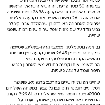
עמק-חפר קבעה שיא ישראלי ובינלאומי חדש
במשחה 50 מטר פרפר. זה השיא הישראלי הראשון
שנשבר באליפות זו. היא קבעה 26.36 שניות ושיפרה
את שיאה ב-26 מאיות השנייה אותו קבעה באליפות
אירופה האחרונה באיינדהובן שבהולנד. עברי קיבלה
גביע נודד על שם מוניה אפל שהיה שנים רבות שופט
שחייה.
גם אניה גוסטמלסקי ממכבי קרית-ביאליק, שסיימה
במקום השני בזמן 26.45 שניות, קבעה זמן טוב יותר
מהשיא הקודם. גוסטמלסקי החזיקה בשיא
הבינלאומי, אותו קבעה בחודש מאי האחרון בגביע
חיפה ועמד על 27.12 שניות.
שחייני הפועל ירושלים בהרכב: ברנע גיא, פושקר
ויטלי, גייבורונסקי דניס ונבו גל קבעו במשחה השליחים
4X100 מטר חופשי שיא ישראלי חדש 3:29.61 דקות.
הם שיפרו את שיאם שנקבע אשתקד ועמד על