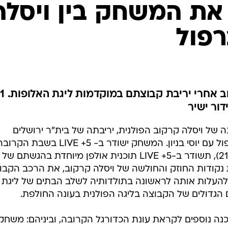
ענפים נוספים
ר את המשחק בין ויסלה
לוח שידורים
רפול
החידה של ספור
ארכיון מדורים
כתבו לנו
אוהדי בית"ר ירושלים יוכלו לעקוב אחרי י
ור ישיר
ל ויסלה קרקוב הפולנית, יריבתה של בית"ר ירושלים
במוקדמות ליגת האלופות, מול ליברפול עם יוסי בניון. המשחק ישודר ב- 5+ LIVE בשבת הק
ב-18:55. בנוסף, ביום שני הבא (21.7.08), תשודר ב-5+ LIVE תוכנית אולפן מיוחדת בהגשתם של
ת נקודות החוזק והחולשה של ויסלה קרקוב, את הרכב הקבו
להעלות אותה לראשונה בתולדותיה לשלב הבתים של ליגת
ם הגדולים של הקבוצה בליגה הפולנית בעונה החולפת.
 הספורט 11 משחקי הכנה נוספים לקראת עונת הכדורגל הקרובה, וביניהם: משח