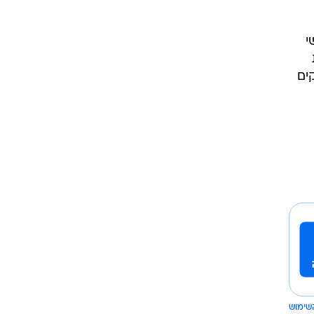
רוגבי וקריקט
גולף
י
ביליארד
תקצירים
ים
שימוש