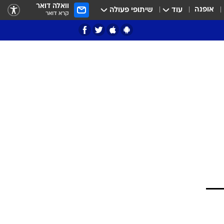
וואלה דואר
אופנה
עוד
שיתופי פעולה
קרא דואר
ציון 3
דאבל דריבל
י