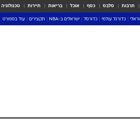
תרבות
סלבס
כסף
אוכל
בריאות
תיירות
טכנולוגיה
ראלי
כדורגל עולמי
כדורסל
ישראלים ב-NBA
תקצירים
עוד בספורט
ליגה אנגלית
ליגת העל
דני אבדיה
מונדיאל 2026
 העל
ליגה ספרדית
דאבל דריבל
NBA
נה
ליגה איטלקית
יורוליג וכדורסל אירופי
טבלאות
ו
ליגה גרמנית
ליגה לאומית
פודקאסטים
ליגה צרפתית
נבחרות ישראל בכדורסל
מסכמים מחזור
שראל
ליגת האלופות
כדורסל נשים
אבא של שבת
ית
הליגה האירופית
מעל הטבעת
דרום אמריקה
סערה בממלכה
טניס
טראש טוק
ספורט אמריקא
פוקר