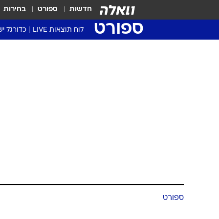
חדשות
ספורט
בחירות
ספורט
לוח תוצאות LIVE
כדורגל יש
ליגת העל Winner
סטט' ליגת
גביע המדי
גביע הטוט
שגרירים
נבחרות י
ליגה לאומ
ליגה א'
ספורט