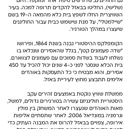
גם החוליגנים, שדורשים טיפול אחר ומוקפד. היום
(שלישי), החליטו בבאזל להקדים תרופה למכה. בעיר
השוויצרית החלו לשפץ בית כלא מהמאה ה-19 בשם
"שיילמטלי", על מנת שישמש כבית עבור החוליגנים
שיעצרו במהלך הטורניר.
הקומפלקס ההיסטורי נבנה בשנת 1864, ופירושו
"שדה פעמונים קטן", בגלל שהאסירים שנכלאו בו
נשלחו לעבוד בשדות סמוכים עם פעמונים לצווארם.
בית הכלא שנסגר לפני כ-4 שנים יכול להכיל עד 450
אסירים, והוא מבטיח כי כל התעסקות באוהדים
אלימים תתבצע מחוץ לעיריית באזל.
ממשלת שוויץ נוקטת באמצעים זהירים עקב
היסטוריית חוליגניזם עשירה בטורנירים גדולים, למשל,
מאות האוהדים שנעצרו לאחר המשחק בין פולין
וגרמניה במונדיאל 2006. לאחר שתסתיים אליפות
אירופה, צפויים בבאזל להרוס את המבנה העתיק כדי