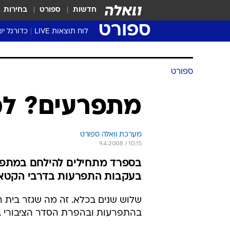
חדשות
ספורט
בחירות
ספורט
לוח תוצאות LIVE
כדורגל יש
ליגת העל Winner
סטט' ליגת
גביע המדי
גביע הטוט
שגרירים
נבחרות י
ליגה לאומ
ליגה א'
ספורט
מתפרעים? לכ