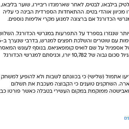
ענפים נוספים
לוח שידורים
החידה של ספור
ים במגרשים, ושלושה אוהדי אספניול יילכו לכלא
ארכיון מדורים
ני. האוהדים מודאגים
כתבו לנו
המשפט בברצלונה על שלושה אוהדי אספניול, אשר הואשמו
 הקטאלוני מול ברצלונה לפני כמעט 4 שנים.
ק בילבאו, לבטיס, לאחר שארמנדו ריביירו, שוער בליבאו,
מכיוון אוהדי בטיס. ההתאחדות הספרדית הבינה כי עליה
רשי הכדורגל אם ברצונה למנוע מקרי אלימות נוספים.
ותר שנגזרו בספרד על התפרעות במגרשי הכדורגל. השלוש
הואשמו בהובלת ה
יון הביתי של אספניול על שם לואיס קומפאניאס. בנוסף לעונש המאסר,
חויבו השלושה לשלם להנהלת אספאניול סכום גבוה של 10,782 יורו, וכניסתם למגרשי הכדורגל