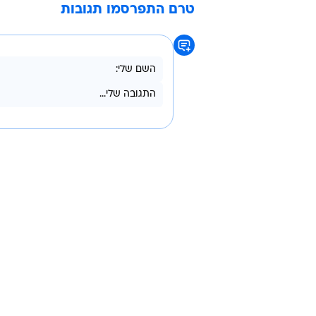
* שחקני בואבישטה הפורטוגלית הודי
החוץ של קבו
משכורתם כבר למעלה מחודשיים. ב
הבטיחה את האליפות הפורטוגלית.
אספניול
ברצלונה בכדורגל
ספרד
אלימות
חוליגנ
טרם התפרסמו תגובות