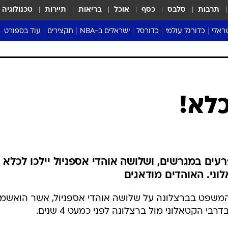
תרבות
סלבס
כסף
אוכל
בריאות
תיירות
טכנולוגיה
ראלי
כדורגל עולמי
כדורסל
ישראלים ב-NBA
תקצירים
עוד בספורט
ליגה אנגלית
ליגת העל
דני אבדיה
מונדיאל 2026
 העל
ליגה ספרדית
דאבל דריבל
NBA
נה
ליגה איטלקית
יורוליג וכדורסל אירופי
טבלאות
ו
ליגה גרמנית
ליגה לאומית
פודקאסטים
ליגה צרפתית
נבחרות ישראל בכדורסל
מסכמים מחזור
שראל
ליגת האלופות
כדורסל נשים
אבא של שבת
ית
הליגה האירופית
מעל הטבעת
דרום אמריקה
סערה בממלכה
טניס
טראש טוק
ספורט אמריקא
לא!
פוקר