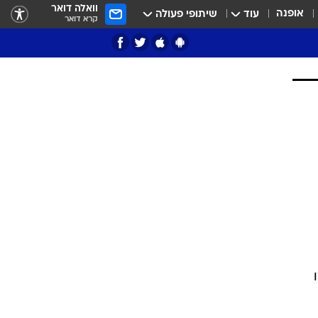
וואלה דואר
אופנה
עוד
שיתופי פעולה
קרא דואר
ציון 3
דאבל דריבל
י