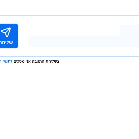
עו אתמול (שלישי) כי בכוונתם לשבות ולא להופיע למשחק
צתם, ב20.04 מול מדיארה. השחקנים טוענים כי הקבוצה מעכבת את תשלום
ואבישטה ממוקמת במקום העשירי בטבלה כאשר פורטו כב
ים
בשליחת התגובה אני מסכים
לתנאי ה