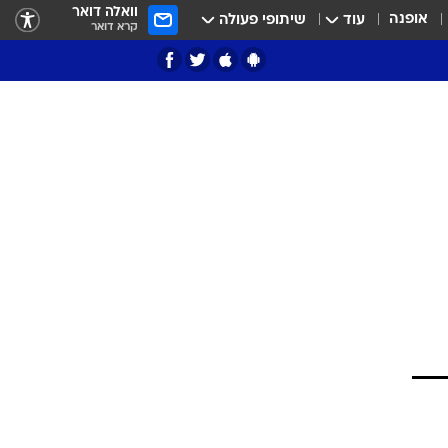
וואלה דואר
אופנה
עוד
שיתופי פעולה
קרא דואר
ציון 3
דאבל דריבל
י