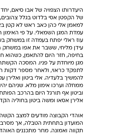
היעדרותו הצפויה של אבו סיאם, יחד 
של הקפטן אסי בלדוט בגלל צהובים, 
למאמן אלי כהן כאב ראש לא קטן ב
עמדת המגן השמאלי. על פי האימון הי
עוז ראלי יפתח בעמדה זו במשחק ב
עידן מליחי, ששבר את אפו במשחק 
בחיפה, חזר היום להתאמן, כשהוא ח
מגן מיוחדת על פניו. המסכה הקשתה 
לתפקד כראוי, ולאחר מספר דקות ה
להמשיך בלעדיה. אלי ביטון ואלירן ע
ממחלה וערכו אימון מלא. שניהם יהי
וביטון אף תורגל היום בהרכב הפותח,
אלירן אסאו ומשה ביטון בחוליה הקד
אוהדי הקבוצה מודעים למצב הקשה 
המועדון בתחתית הטבלה, אך מסרבי
תקווה ואמונה. מחר מתכננים האוהדי