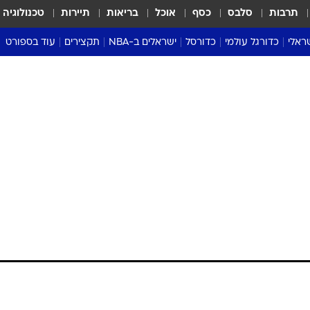
תרבות
סלבס
כסף
אוכל
בריאות
תיירות
טכנולוגיה
ראלי
כדורגל עולמי
כדורסל
ישראלים ב-NBA
תקצירים
עוד בספורט
ליגה אנגלית
ליגת העל
דני אבדיה
מונדיאל 2026
 העל
ליגה ספרדית
דאבל דריבל
NBA
נה
ליגה איטלקית
יורוליג וכדורסל אירופי
טבלאות
ו
ליגה גרמנית
ליגה לאומית
פודקאסטים
ליגה צרפתית
נבחרות ישראל בכדורסל
מסכמים מחזור
שראל
ליגת האלופות
כדורסל נשים
אבא של שבת
ית
הליגה האירופית
מעל הטבעת
דרום אמריקה
סערה בממלכה
טניס
טראש טוק
ספורט אמריקא
פוקר