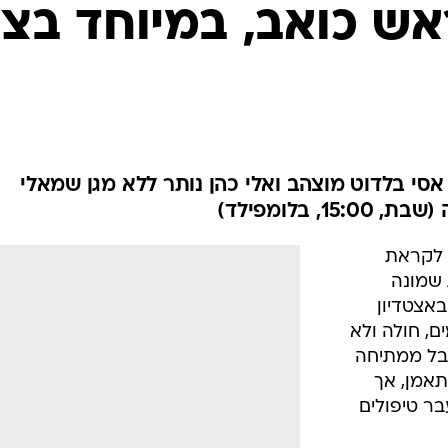
ענפים נוספים
ראש כואב, במיוחד בצ
לוח שידורים
החידה של ספור
ארכיון מדורים
כתבו לנו
סי בלדוט מוצהב ואלי כהן נותר ללא מגן שמאלי
 בלומפילד)
ת לקראת
 שמונה
רך באצטדיון
ם, חולה ולא
בל ממתיחה
תאמן, אך
ר טיפולים