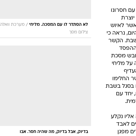
עם חסרונו
יוצרת
/
לא הסתדר לו עם המסכה. מליחי
מערכת וואלה,
אשר לאיוש
צילום מסך
ום, נראה כי
שבת. הקשר
ההפסד
ובש מסכת
על מליחי
עדיף
טר החלימו
ו בסגל בשבת
 יחד עם
מית.
אליו נקלע
ם לאבד
ם מפגן
בדיוק, אבל בדיוק, מה שהיה חסר. אבו