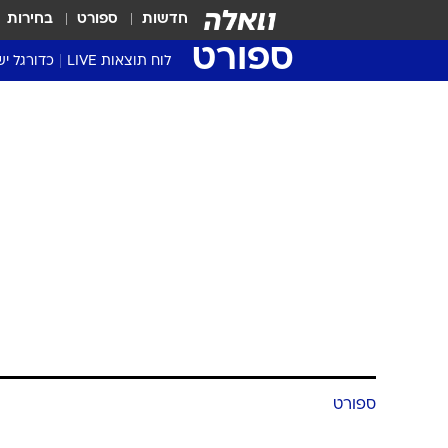
חדשות
ספורט
בחירות
ספורט
לוח תוצאות LIVE
כדורגל יש
ליגת העל Winner
סטט' ליגת
גביע המדי
גביע הטוט
שגרירים
נבחרות י
ליגה לאומ
ליגה א'
ספורט