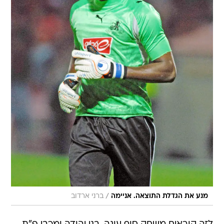
/
מנע את הגדלת התוצאה. אניימה
ברני ארדוב