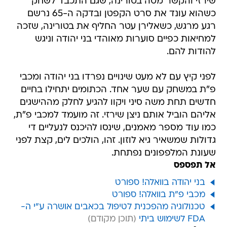
שירזי והקשר מטה בטורינה, שגם התכבד לשחק
כשהוא עונד את סרט הקפטן ובדקה ה-65 נרשם
רגע מרגש, כשאלירן עטר החליף את בטורינה, שזכה
למחיאות כפיים סוערות מאוהדי בני יהודה וניגש
להודות להם.
לפני קיץ עם לא מעט שינויים נפרדו בני יהודה ומכבי
פ"ת במשחק עם שער אחד. הכתומים יתחילו בחיים
חדשים תחת משה סיני ויקוו להגיע לחלק מההישגים
אליהם הוביל אותם ניצן שירזי. זה מועמד למכבי פ"ת,
כמו עוד מספר מאמנים, שינסו להיכנס לנעליים די
גדולות שמשאיר גיא לוזון. זהו, הולכים לים, קצת לפני
שעונת המלפפונים נפתחת.
אל תפספס
בני יהודה בוואלה! ספורט
מכבי פ"ת בוואלה! ספורט
טכנולוגיה מהפכנית לטיפול בכאבים אושרה ע"י ה-
FDA לשימוש ביתי